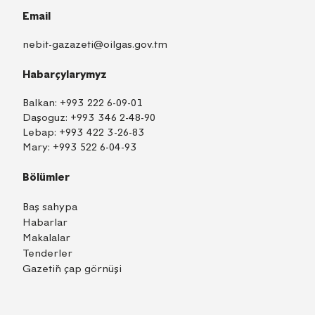
Email
nebit-gazazeti@oilgas.gov.tm
Habarçylarymyz
Balkan:
+993 222 6-09-01
Daşoguz:
+993 346 2-48-90
Lebap:
+993 422 3-26-83
Mary:
+993 522 6-04-93
Bölümler
Baş sahypa
Habarlar
Makalalar
Tenderler
Gazetiň çap görnüşi
TM
EN
RU