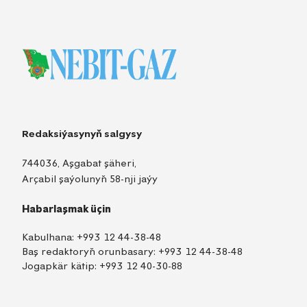
Redaksiýasynyň salgysy
744036, Aşgabat şäheri,
Arçabil şaýolunyň 58-nji jaýy
Habarlaşmak üçin
Kabulhana:
+993 12 44-38-48
Baş redaktoryň orunbasary:
+993 12 44-38-48
Jogapkär kätip:
+993 12 40-30-88