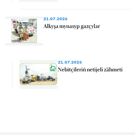
21.07.2026
Alkyşa mynasyp gazçylar
21.07.2026
Nebitçileriň netijeli zähmeti