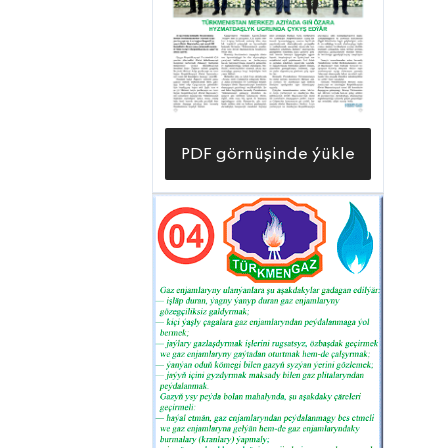
baryny edýärler.
PDF görnüşinde ýükle