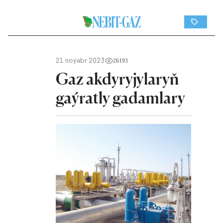
21 noýabr 2023
26193
Gaz akdyryjylaryň
gaýratly gadamlary