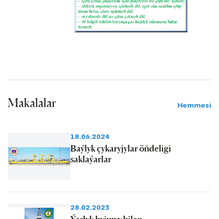
Makalalar
Hemmesi
18.06.2024
Baýlyk çykaryjylar öňdeligi
saklaýarlar
28.02.2023
Ýaşlyk hyjuwy bilen