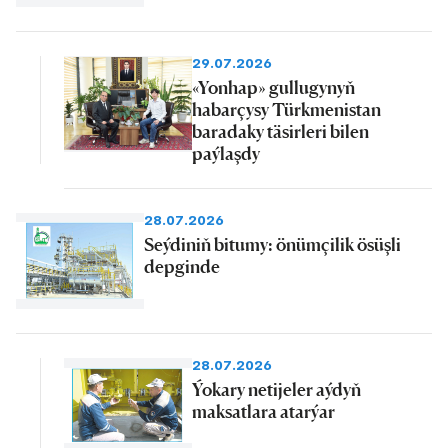
29.07.2026
«Yonhap» gullugynyň
habarçysy Türkmenistan
baradaky täsirleri bilen
paýlaşdy
28.07.2026
Seýdiniň bitumy: önümçilik ösüşli
depginde
28.07.2026
Ýokary netijeler aýdyň
maksatlara atarýar