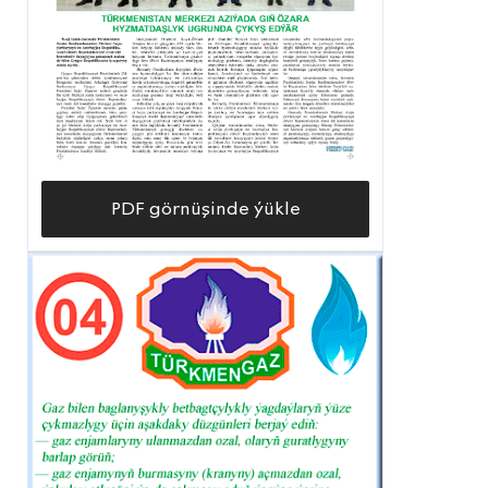
PDF görnüşinde ýükle