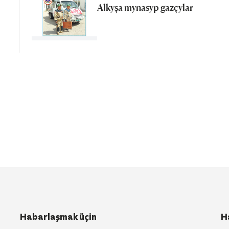
Alkyşa mynasyp gazçylar
Habarlaşmak üçin
H