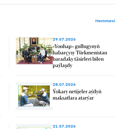
Hemmesi
29.07.2026
«Yonhap» gullugynyň
habarçysy Türkmenistan
baradaky täsirleri bilen
paýlaşdy
28.07.2026
Ýokary netijeler aýdyň
maksatlara atarýar
21.07.2026