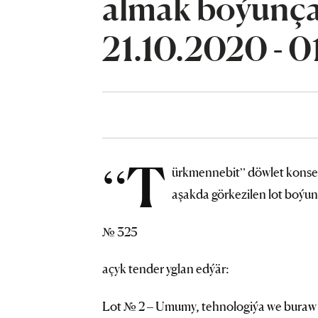
almak boýunça 
21.10.2020 - 0
“T
ürkmennebit” döwlet konse
aşakda görkezilen lot boýu
№ 325
açyk tender yglan edýär:
Lot № 2 – Umumy, tehnologiýa we buraw 