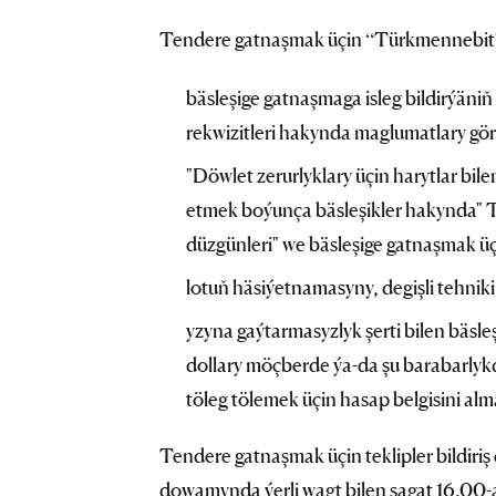
Tendere gatnaşmak üçin “Türkmennebit” 
bäsleşige gatnaşmaga isleg bildirýäni
rekwizitleri hakynda maglumatlary gö
"Döwlet zerurlyklary üçin harytlar bile
etmek boýunça bäsleşikler hakynda" T
düzgünleri" we bäsleşige gatnaşmak üç
lotuň häsiýetnamasyny, degişli tehniki
yzyna gaýtarmasyzlyk şerti bilen bäsl
dollary möçberde ýa-da şu barabarlyk
töleg tölemek üçin hasap belgisini alm
Tendere gatnaşmak üçin teklipler bildiri
dowamynda ýerli wagt bilen sagat 16.00-a 