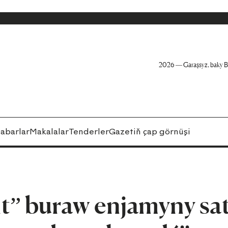
2026 — Garaşsyz, baky B
abarlar
Makalalar
Tenderler
Gazetiň çap görnüşi
” buraw enjamyny sa