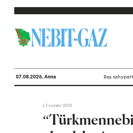
07.08.2026, Anna
Baş sahypa
H
13 noýabr 2020
“Türkmennebit