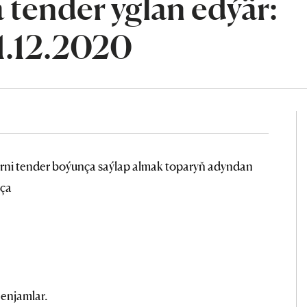
tender yglan edýär:
1.12.2020
rni tender boýunça saýlap almak toparyň adyndan
nça
enjamlar.