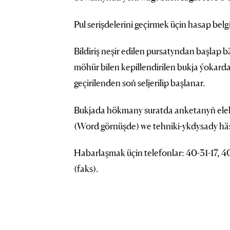
Pul serişdelerini geçirmek üçin hasap bel
Bildiriş neşir edilen pursatyndan başlap bä
möhür bilen kepillendirilen bukja ýokarda
geçirilenden soň seljerilip başlanar.
Bukjada hökmany suratda anketanyň elek
(Word görnüşde) we tehniki-ykdysady hä
Habarlaşmak üçin telefonlar: 40-31-17, 4
(faks).