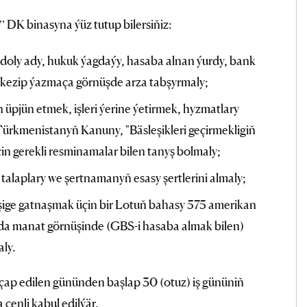
DK binasyna ýüz tutup bilersiňiz:
ň doly ady, hukuk ýagdaýy, hasaba alnan ýurdy, bank
rkezip ýazmaça görnüşde arza tabşyrmaly;
n üpjün etmek, işleri ýerine ýetirmek, hyzmatlary
ürkmenistanyň Kanuny, "Bäsleşikleri geçirmekligiň
in gerekli resminamalar bilen tanyş bolmaly;
 talaplary we şertnamanyň esasy şertlerini almaly;
eşige gatnaşmak üçin bir Lotuň bahasy 575 amerikan
da manat görnüşinde (GBS-i hasaba almak bilen)
aly.
ş çap edilen gününden başlap 30 (otuz) iş gününiň
çenli kabul edilýär.