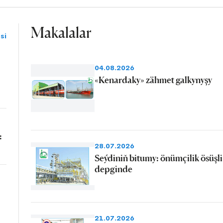
Makalalar
si
04.08.2026
«Kenardaky» zähmet galkynyşy
:
28.07.2026
Seýdiniň bitumy: önümçilik ösüşli
depginde
21.07.2026