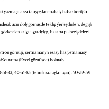
gisi ýazmaça arza tabşyrylan mahaly habar berilýär.
sleşik üçin doly görnüşde teklip ýerleşdirilen, degişli
 görkezilen salga ugradylyp, hasaba pul serişdeleri
tron görnüşi, şertnamanyň esasy häsiýetnamasy
siýetnama (Excel görnüşde) bolmaly.
0-31-82, 40-31-83 (tehniki soraglar üçin), 40-39-39