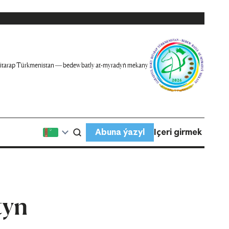
itarap Türkmenistan — bedew batly at-myradyň mekany
Abuna ýazyl
Içeri girmek
tyn