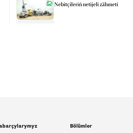
Nebitçileriň netijeli zähmeti
abarçylarymyz
Bölümler