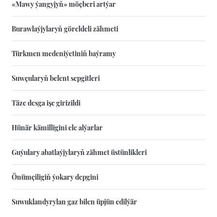
«Mawy ýangyjyň» möçberi artýar
Burawlaýjylaryň göreldeli zähmeti
Türkmen medeniýetiniň baýramy
Suwçularyň belent sepgitleri
Täze desga işe girizildi
Hünär kämilligini ele alýarlar
Guýulary abatlaýjylaryň zähmet üstünlikleri
Önümçiligiň ýokary depgini
Suwuklandyrylan gaz bilen üpjün edilýär