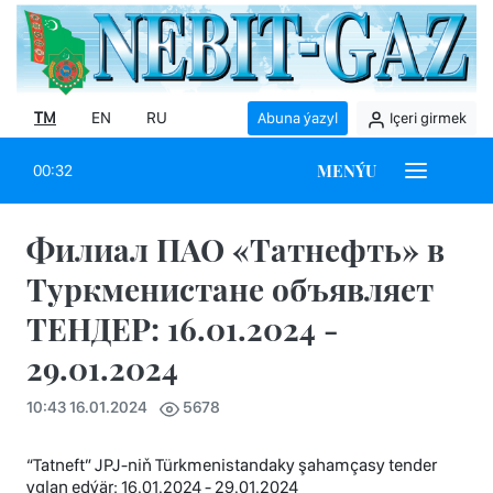
TM
EN
RU
Abuna ýazyl
Içeri girmek
MENÝU
00:32
Филиал ПАО «Татнефть» в
Туркменистане объявляет
ТЕНДЕР: 16.01.2024 -
29.01.2024
10:43 16.01.2024
5678
“Tatneft” JPJ-niň Türkmenistandaky şahamçasy tender
yglan edýär: 16.01.2024 - 29.01.2024