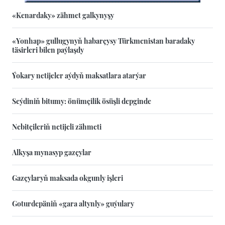
«Kenardaky» zähmet galkynyşy
«Yonhap» gullugynyň habarçysy Türkmenistan baradaky
täsirleri bilen paýlaşdy
Ýokary netijeler aýdyň maksatlara atarýar
Seýdiniň bitumy: önümçilik ösüşli depginde
Nebitçileriň netijeli zähmeti
Alkyşa mynasyp gazçylar
Gazçylaryň maksada okgunly işleri
Goturdepäniň «gara altynly» guýulary