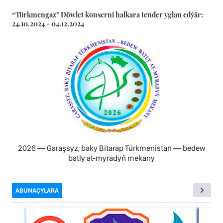
“Türkmengaz” Döwlet konserni halkara tender yglan edýär:
24.10.2024 - 04.12.2024
2026 — Garaşsyz, baky Bitarap Türkmenistan — bedew
batly at-myradyň mekany
ABUNAÇYLARA