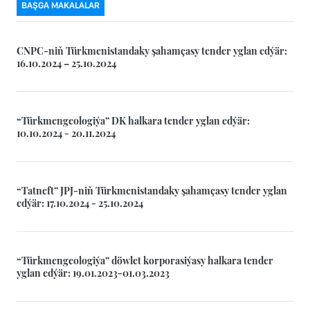
BAŞGA MAKALALAR
CNPC-niň Türkmenistandaky şahamçasy tender yglan edýär:
16.10.2024 – 25.10.2024
“Türkmengeologiýa” DK halkara tender yglan edýär:
10.10.2024 - 20.11.2024
“Tatneft” JPJ-niň Türkmenistandaky şahamçasy tender yglan
edýär: 17.10.2024 - 25.10.2024
“Türkmengeologiýa” döwlet korporasiýasy halkara tender
yglan edýär: 19.01.2023-01.03.2023