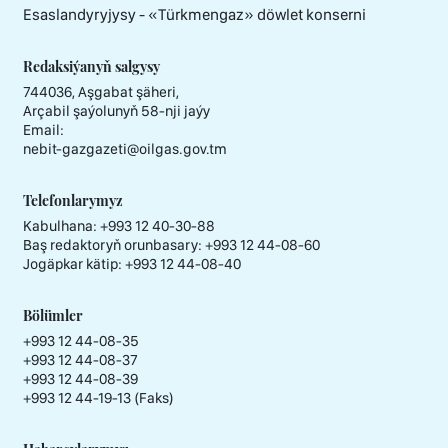
Esaslandyryjysy - «Тürkmengaz» döwlet konserni
Redaksiýanyň salgysy
744036, Aşgabat şäheri,
Arçabil şaýolunyň 58-nji jaýy
Email:
nebit-gazgazeti@oilgas.gov.tm
Telefonlarymyz
Kabulhana:
+993 12 40-30-88
Baş redaktoryň orunbasary:
+993 12 44-08-60
Jogäpkar kätip:
+993 12 44-08-40
Bölümler
+993 12 44-08-35
+993 12 44-08-37
+993 12 44-08-39
+993 12 44-19-13 (Faks)