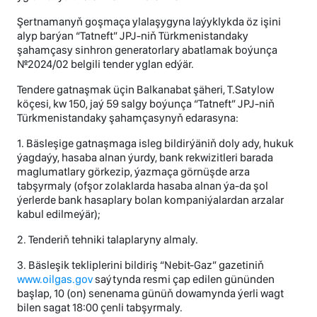
Şertnamanyň goşmaça ylalaşygyna laýyklykda öz işini
alyp barýan “Tatneft” JPJ-niň Türkmenistandaky
şahamçasy sinhron generatorlary abatlamak boýunça
№2024/02 belgili tender yglan edýär.
Tendere gatnaşmak üçin Balkanabat şäheri, T.Satylow
köçesi, kw 150, jaý 59 salgy boýunça “Tatneft” JPJ-niň
Türkmenistandaky şahamçasynyň edarasyna:
1. Bäsleşige gatnaşmaga isleg bildirýäniň doly ady, hukuk
ýagdaýy, hasaba alnan ýurdy, bank rekwizitleri barada
maglumatlary görkezip, ýazmaça görnüşde arza
tabşyrmaly (ofşor zolaklarda hasaba alnan ýa-da şol
ýerlerde bank hasaplary bolan kompaniýalardan arzalar
kabul edilmeýär);
2. Tenderiň tehniki talaplaryny almaly.
3. Bäsleşik tekliplerini bildiriş “Nebit-Gaz” gazetiniň
www.oilgas.gov
saýtynda resmi çap edilen gününden
başlap, 10 (on) senenama günüň dowamynda ýerli wagt
bilen sagat 18:00 çenli tabşyrmaly.