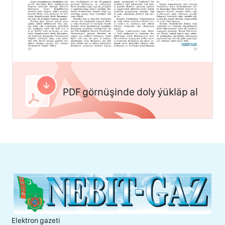
PDF görnüşinde doly ýükläp al
Elektron gazeti