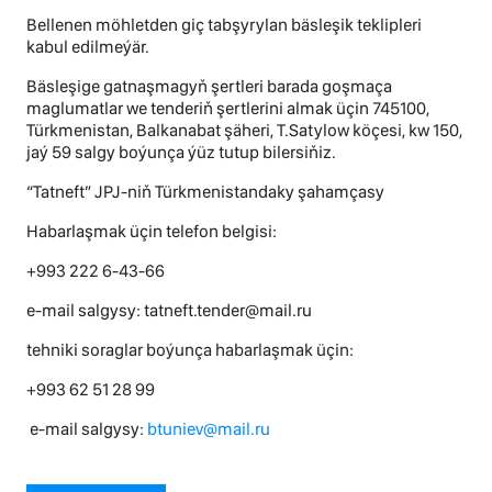
Bellenen möhletden giç tabşyrylan bäsleşik teklipleri
kabul edilmeýär.
Bäsleşige gatnaşmagyň şertleri barada goşmaça
maglumatlar we tenderiň şertlerini almak üçin 745100,
Türkmenistan, Balkanabat şäheri, T.Satylow köçesi, kw 150,
jaý 59 salgy boýunça ýüz tutup bilersiňiz.
“Tatneft” JPJ-niň Türkmenistandaky şahamçasy
Habarlaşmak üçin telefon belgisi:
+993 222 6-43-66
e-mail salgysy: tatneft.tender@mail.ru
tehniki soraglar boýunça habarlaşmak üçin:
+993 62 51 28 99
e-mail salgysy:
btuniev@mail.ru