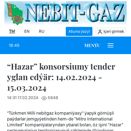
TM
EN
RU
Abuna ýazyl
Içeri girmek
MENÝU
18:45
“Hazar” konsorsiumy tender
yglan edýär: 14.02.2024 -
15.03.2024
14:31 17.02.2024
5848
“Türkmen Milli nebitgaz kompaniýasy” ýapyk görnüşli
paýdarlar jemgyýetinden hem-de "Mitro International
Limited" kompaniýalaryndan ybarat bolan, öz işini "Hazar"
şertnamalaýyn territoriýasynyň çäklerinde (Gündogar