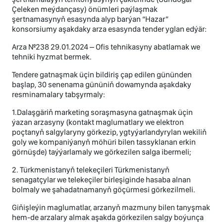
Çeleken meýdançasy) önümleri paýlaşmak
şertnamasynyň esasynda alyp barýan “Hazar”
konsorsiumy aşakdaky arza esasynda tender yglan edýär:
Arza №238 29.01.2024 – Ofis tehnikasyny abatlamak we
tehniki hyzmat bermek.
Tendere gatnaşmak üçin bildiriş çap edilen gününden
başlap, 30 senenama gününiň dowamynda aşakdaky
resminamalary tabşyrmaly:
1.Dalaşgäriň marketing soraşmasyna gatnaşmak üçin
ýazan arzasyny (kontakt maglumatlary we elektron
poçtanyň salgylaryny görkezip, ygtyýarlandyrylan wekiliň
goly we kompaniýanyň möhüri bilen tassyklanan erkin
görnüşde) taýýarlamaly we görkezilen salga ibermeli;
2. Türkmenistanyň telekeçileri Türkmenistanyň
senagatçylar we telekeçiler birleşiginde hasaba alnan
bolmaly we şahadatnamanyň göçürmesi görkezilmeli.
Giňişleýin maglumatlar, arzanyň mazmuny bilen tanyşmak
hem-de arzalary almak aşakda görkezilen salgy boýunça