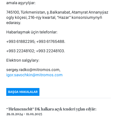
amala aşyrylýar:
745100, Türkmenistan, ş.Balkanabat, Atamyrat Annanyýaz
ogly köçesi, 216-njy kwartal, “Hazar” konsorsiumynyň
edarasy.
Habarlaşmak üçin telefonlar:
+993 61882295; +993 61765488.
+993 22248102; +993 22248103.
Elektron salgylary:
sergey.radko@mitromos.com,
igor.savochkin@mitromos.com
BAŞGA MAKALALAR
“Türkmennebit” DK halkara açyk tenderi yglan edýär:
29.11.2024 - 11.01.2025