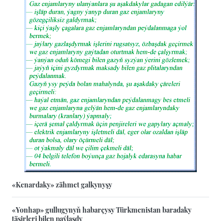
«Kenardaky» zähmet galkynyşy
«Yonhap» gullugynyň habarçysy Türkmenistan baradaky
täsirleri bilen paýlaşdy