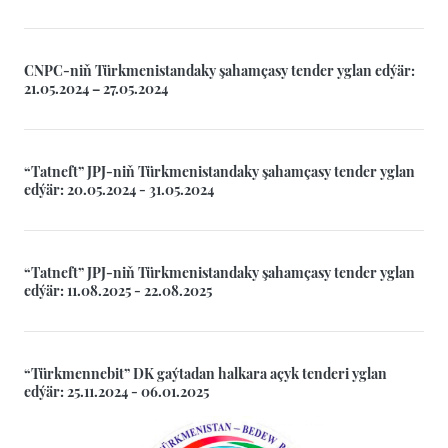
CNPC-niň Türkmenistandaky şahamçasy tender yglan edýär:
21.05.2024 – 27.05.2024
“Tatneft” JPJ-niň Türkmenistandaky şahamçasy tender yglan
edýär: 20.05.2024 - 31.05.2024
“Tatneft” JPJ-niň Türkmenistandaky şahamçasy tender yglan
edýär: 11.08.2025 - 22.08.2025
“Türkmennebit” DK gaýtadan halkara açyk tenderi yglan
edýär: 25.11.2024 - 06.01.2025