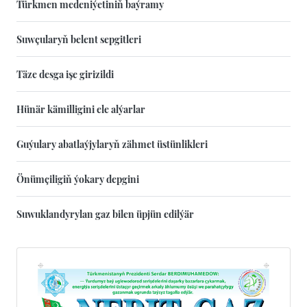
Türkmen medeniýetiniň baýramy
Suwçularyň belent sepgitleri
Täze desga işe girizildi
Hünär kämilligini ele alýarlar
Guýulary abatlaýjylaryň zähmet üstünlikleri
Önümçiligiň ýokary depgini
Suwuklandyrylan gaz bilen üpjün edilýär