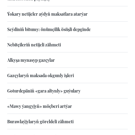
Ýokary netijeler aýdyň maksatlara atarýar
Seýdiniň bitumy: önümçilik ösüşli depginde
Nebitçileriň netijeli zähmeti
Alkyşa mynasyp gazçylar
Gazçylaryň maksada okgunly işleri
Goturdepäniň «gara altynly» guýulary
«Mawy ýangyjyň» möçberi artýar
Burawlaýjylaryň göreldeli zähmeti