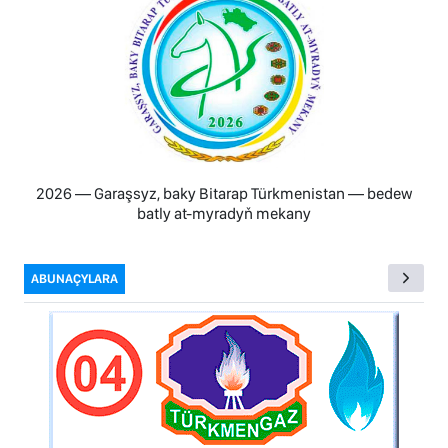
2026 — Garaşsyz, baky Bitarap Türkmenistan — bedew
batly at-myradyň mekany
ABUNAÇYLARA