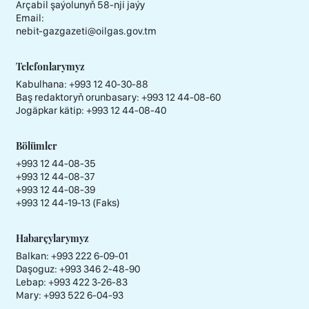
Arçabil şaýolunyň 58-nji jaýy
Email:
nebit-gazgazeti@oilgas.gov.tm
Telefonlarymyz
Kabulhana:
+993 12 40-30-88
Baş redaktoryň orunbasary:
+993 12 44-08-60
Jogäpkar kätip:
+993 12 44-08-40
Bölümler
+993 12 44-08-35
+993 12 44-08-37
+993 12 44-08-39
+993 12 44-19-13 (Faks)
Habarçylarymyz
Balkan: +993 222 6-09-01
Daşoguz: +993 346 2-48-90
Lebap: +993 422 3-26-83
Mary: +993 522 6-04-93