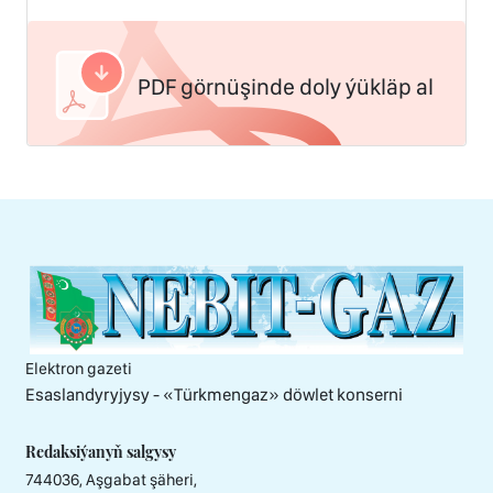
PDF görnüşinde doly ýükläp al
Elektron gazeti
Esaslandyryjysy - «Тürkmengaz» döwlet konserni
Redaksiýanyň salgysy
744036, Aşgabat şäheri,