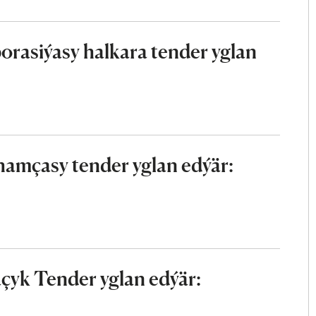
rasiýasy halkara tender yglan
mçasy tender yglan edýär:
çyk Tender yglan edýär: