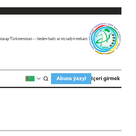
itarap Türkmenistan — bedew batly at-myradyň mekany
Abuna ýazyl
Içeri girmek