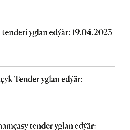
tenderi yglan edýär: 19.04.2023
çyk Tender yglan edýär:
mçasy tender yglan edýär: