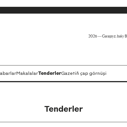
2026 — Garaşsyz, baky B
abarlar
Makalalar
Tenderler
Gazetiň çap görnüşi
Tenderler