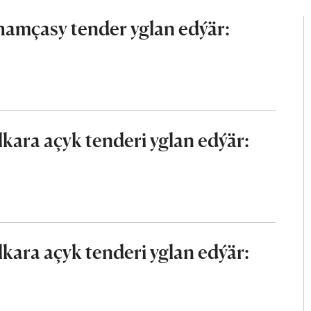
mçasy tender yglan edýär:
ara açyk tenderi yglan edýär:
ara açyk tenderi yglan edýär: