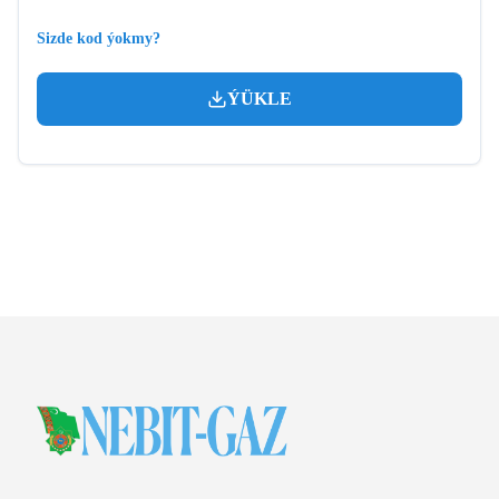
Sizde kod ýokmy?
ÝÜKLE