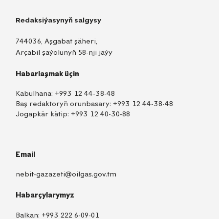
Redaksiýasynyň salgysy
744036, Aşgabat şäheri,
Arçabil şaýolunyň 58-nji jaýy
Habarlaşmak üçin
Kabulhana:
+993 12 44-38-48
Baş redaktoryň orunbasary:
+993 12 44-38-48
Jogapkär kätip:
+993 12 40-30-88
Email
nebit-gazazeti@oilgas.gov.tm
Habarçylarymyz
Balkan:
+993 222 6-09-01