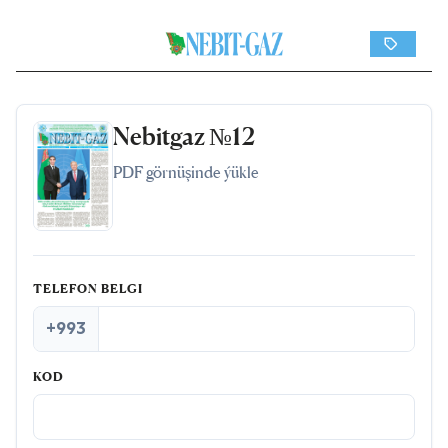
Nebitgaz №12
PDF görnüşinde ýükle
TELEFON BELGI
+993
KOD