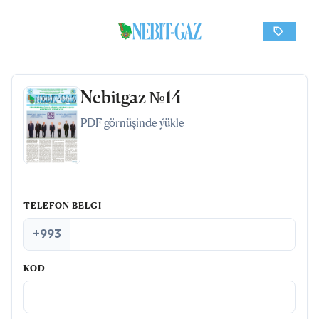
Nebitgaz №14
PDF görnüşinde ýükle
TELEFON BELGI
+993
KOD