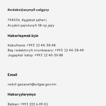
Redaksiýasynyň salgysy
744036, Aşgabat şäheri,
Arçabil şaýolunyň 58-nji jaýy
Habarlaşmak üçin
Kabulhana:
+993 12 44-38-48
Baş redaktoryň orunbasary:
+993 12 44-38-48
Jogapkär kätip:
+993 12 40-30-88
Email
nebit-gazazeti@oilgas.gov.tm
Habarçylarymyz
Balkan:
+993 222 6-09-01