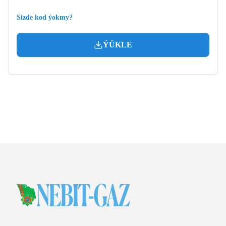
Sizde kod ýokmy?
ÝÜKLE