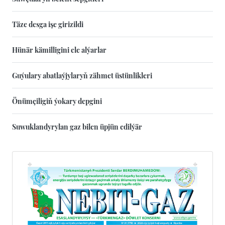
Täze desga işe girizildi
Hünär kämilligini ele alýarlar
Guýulary abatlaýjylaryň zähmet üstünlikleri
Önümçiligiň ýokary depgini
Suwuklandyrylan gaz bilen üpjün edilýär