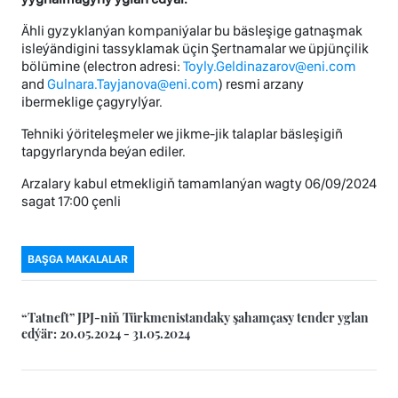
Ähli gyzyklanýan kompaniýalar bu bäsleşige gatnaşmak
isleýändigini tassyklamak üçin Şertnamalar we üpjünçilik
bölümine (electron adresi:
Toyly.Geldinazarov@eni.com
and
Gulnara.Tayjanova@eni.com
) resmi arzany
ibermeklige çagyrylýar.
Tehniki ýöriteleşmeler we jikme-jik talaplar bäsleşigiñ
tapgyrlarynda beýan ediler.
Arzalary kabul etmekligiň tamamlanýan wagty 06/09/2024
sagat 17:00 çenli
BAŞGA MAKALALAR
“Tatneft” JPJ-niň Türkmenistandaky şahamçasy tender yglan
edýär: 20.05.2024 - 31.05.2024