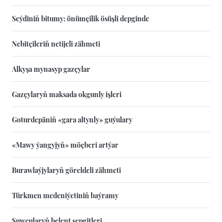
Seýdiniň bitumy: önümçilik ösüşli depginde
Nebitçileriň netijeli zähmeti
Alkyşa mynasyp gazçylar
Gazçylaryň maksada okgunly işleri
Goturdepäniň «gara altynly» guýulary
«Mawy ýangyjyň» möçberi artýar
Burawlaýjylaryň göreldeli zähmeti
Türkmen medeniýetiniň baýramy
Suwçularyň belent sepgitleri