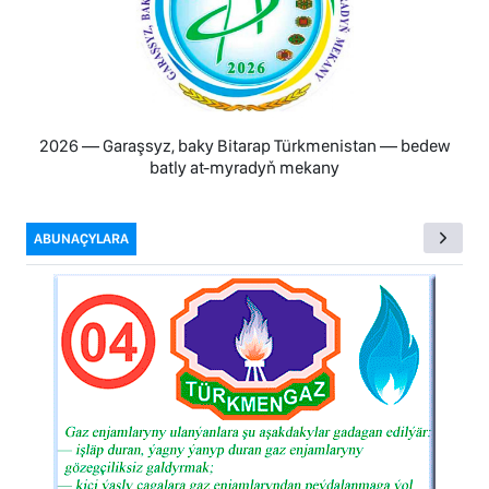
2026 — Garaşsyz, baky Bitarap Türkmenistan — bedew
batly at-myradyň mekany
ABUNAÇYLARA