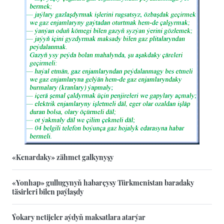
«Kenardaky» zähmet galkynyşy
«Yonhap» gullugynyň habarçysy Türkmenistan baradaky
täsirleri bilen paýlaşdy
Ýokary netijeler aýdyň maksatlara atarýar