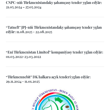
CNPC-niň Türkmenistandaky şahamçasy tender yglan edýär:
21.05.2024 – 27.05.2024
“Tatneft” JPJ-niň Türkmenistandaky şahamçasy tender yglan
edýär: 11.08.2025 - 22.08.2025
“Eni Türkmenistan Limited” kompaniýasy tender yglan edýär:
01.03.2022-23.03.2022
“Türkmennebit” DK halkara açyk tenderi yglan edýär:
29.11.2024 - 11.01.2025