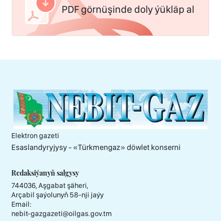
PDF görnüşinde doly ýükläp al
Elektron gazeti
Esaslandyryjysy - «Тürkmengaz» döwlet konserni
Redaksiýanyň salgysy
744036, Aşgabat şäheri,
Arçabil şaýolunyň 58-nji jaýy
Email:
nebit-gazgazeti@oilgas.gov.tm