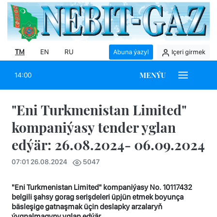
TM
EN
RU
Abuna ýazyl
Içeri girmek
MENÝU
14:00
"Eni Turkmenistan Limited"
kompaniýasy tender yglan
edýär: 26.08.2024- 06.09.2024
07:01 26.08.2024
5047
"Eni Turkmenistan Limited" kompaniýasy No. 10117432
belgili şahsy gorag serişdeleri üpjün etmek boyunça
bäsleşige gatnaşmak üçin deslapky arzalaryň
ýygnalmagyny yglan edýär.