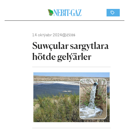
14 oktýabr 2024
25316
Suwçular sargytlara
hötde gelýärler