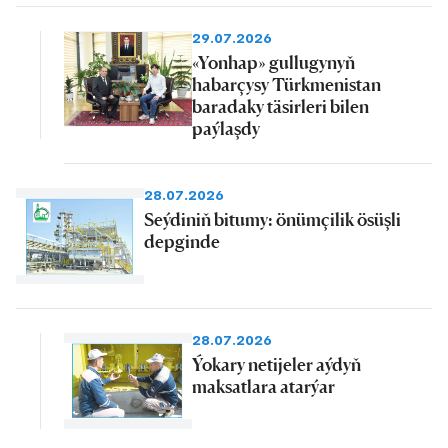
29.07.2026
«Yonhap» gullugynyň
habarçysy Türkmenistan
baradaky täsirleri bilen
paýlaşdy
28.07.2026
Seýdiniň bitumy: önümçilik ösüşli
depginde
28.07.2026
Ýokary netijeler aýdyň
maksatlara atarýar