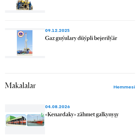
09.12.2025
Gaz guýulary düýpli bejerilýär
Makalalar
Hemmesi
04.08.2026
«Kenardaky» zähmet galkynyşy