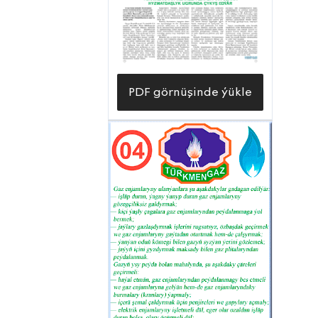
Şonuň 1,4 million kub metre barabary
arassa agyz suwy bolup, galany
önümçilik we tehniki suwlardyr.
PDF görnüşinde ýükle