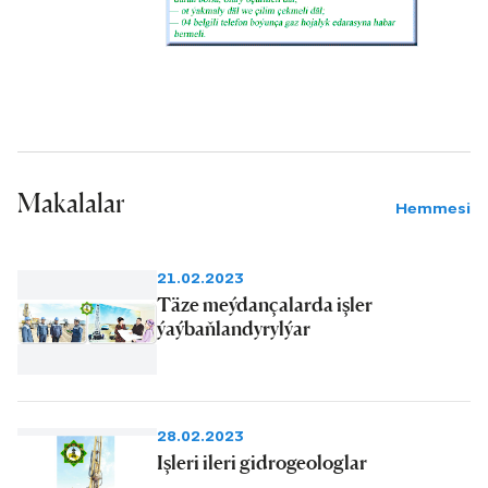
Makalalar
Hemmesi
21.02.2023
Täze meýdançalarda işler
ýaýbaňlandyrylýar
28.02.2023
Işleri ileri gidrogeologlar