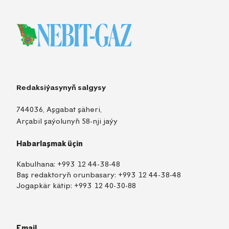
Redaksiýasynyň salgysy
744036, Aşgabat şäheri,
Arçabil şaýolunyň 58-nji jaýy
Habarlaşmak üçin
Kabulhana:
+993 12 44-38-48
Baş redaktoryň orunbasary:
+993 12 44-38-48
Jogapkär kätip:
+993 12 40-30-88
Email