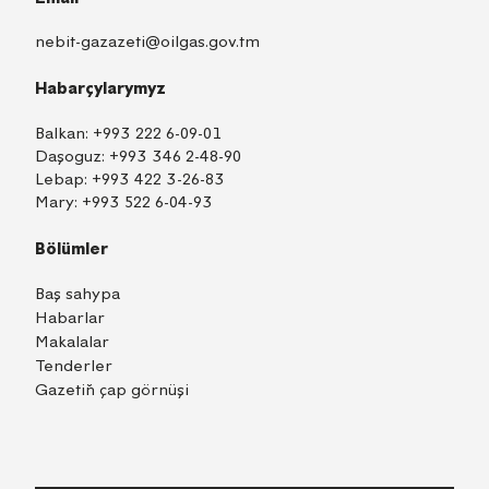
nebit-gazazeti@oilgas.gov.tm
Habarçylarymyz
Balkan:
+993 222 6-09-01
Daşoguz:
+993 346 2-48-90
Lebap:
+993 422 3-26-83
Mary:
+993 522 6-04-93
Bölümler
Baş sahypa
Habarlar
Makalalar
Tenderler
Gazetiň çap görnüşi
TM
EN
RU
Içeri girmek