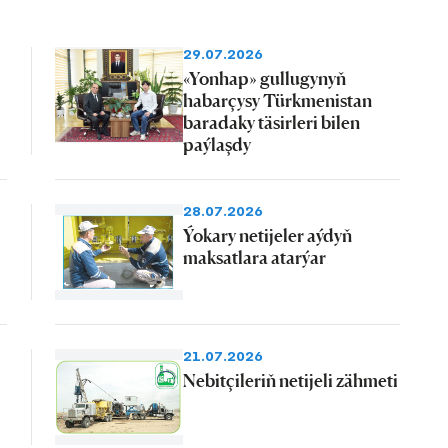
29.07.2026
«Yonhap» gullugynyň
habarçysy Türkmenistan
baradaky täsirleri bilen
paýlaşdy
28.07.2026
Ýokary netijeler aýdyň
maksatlara atarýar
21.07.2026
Nebitçileriň netijeli zähmeti