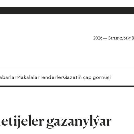
2026 — Garaşsyz, baky B
abarlar
Makalalar
Tenderler
Gazetiň çap görnüşi
tijeler gazanylýar