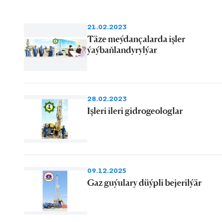
21.02.2023
Täze meýdançalarda işler
ýaýbaňlandyrylýar
28.02.2023
Işleri ileri gidrogeologlar
09.12.2025
Gaz guýulary düýpli bejerilýär