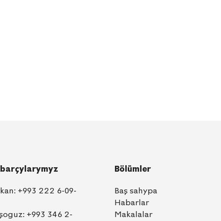
barçylarymyz
Bölümler
lkan:
+993 222 6-09-
Baş sahypa
Habarlar
şoguz:
+993 346 2-
Makalalar