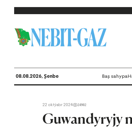
08.08.2026, Şenbe
Baş sahypa
H
22 oktýabr 2024
24902
Guwandyryjy ne