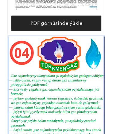
PDF görnüşinde ýükle