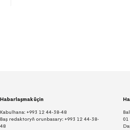
Habarlaşmak üçin
Ha
Kabulhana:
+993 12 44-38-48
Ba
Baş redaktoryň orunbasary:
+993 12 44-38-
01
48
Da