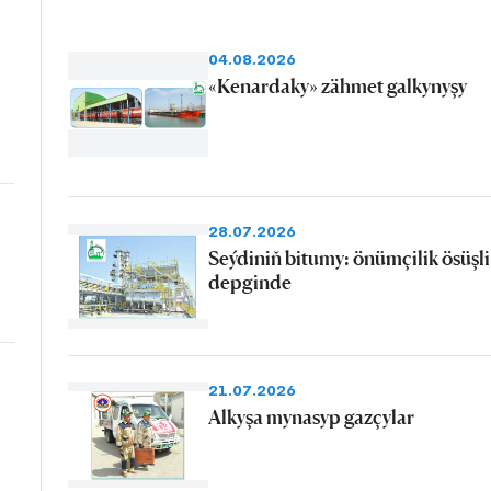
04.08.2026
«Kenardaky» zähmet galkynyşy
28.07.2026
Seýdiniň bitumy: önümçilik ösüşli
depginde
21.07.2026
Alkyşa mynasyp gazçylar