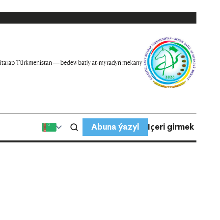
itarap Türkmenistan — bedew batly at-myradyň mekany
Abuna ýazyl
Içeri girmek