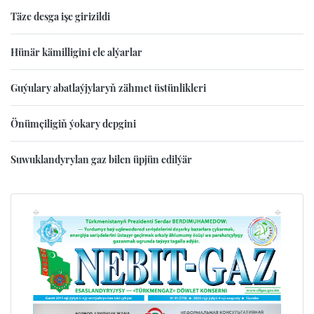
Täze desga işe girizildi
Hünär kämilligini ele alýarlar
Guýulary abatlaýjylaryň zähmet üstünlikleri
Önümçiligiň ýokary depgini
Suwuklandyrylan gaz bilen üpjün edilýär