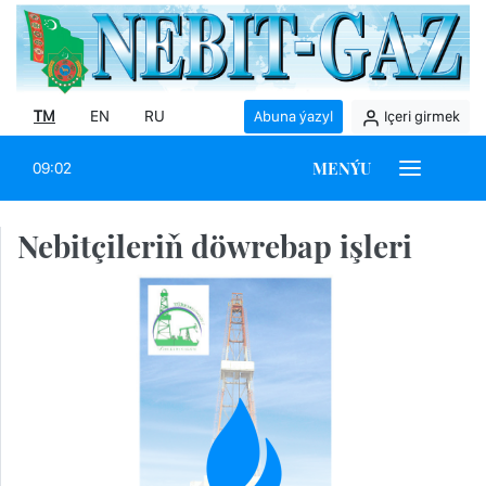
TM
EN
RU
Abuna ýazyl
Içeri girmek
MENÝU
09:02
Nebitçileriň döwrebap işleri