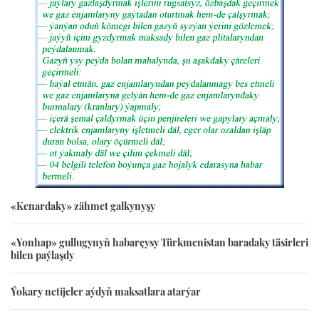
«Kenardaky» zähmet galkynyşy
«Yonhap» gullugynyň habarçysy Türkmenistan baradaky täsirleri
bilen paýlaşdy
Ýokary netijeler aýdyň maksatlara atarýar