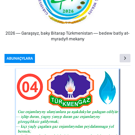
2026 — Garaşsyz, baky Bitarap Türkmenistan — bedew batly at-
myradyň mekany
ABUNAÇYLARA