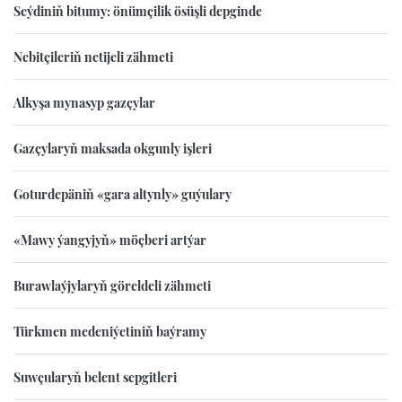
Seýdiniň bitumy: önümçilik ösüşli depginde
Nebitçileriň netijeli zähmeti
Alkyşa mynasyp gazçylar
Gazçylaryň maksada okgunly işleri
Goturdepäniň «gara altynly» guýulary
«Mawy ýangyjyň» möçberi artýar
Burawlaýjylaryň göreldeli zähmeti
Türkmen medeniýetiniň baýramy
Suwçularyň belent sepgitleri