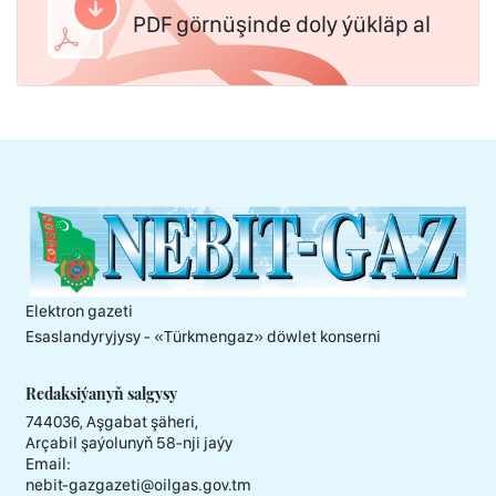
PDF görnüşinde doly ýükläp al
Elektron gazeti
Esaslandyryjysy - «Тürkmengaz» döwlet konserni
Redaksiýanyň salgysy
744036, Aşgabat şäheri,
Arçabil şaýolunyň 58-nji jaýy
Email:
nebit-gazgazeti@oilgas.gov.tm