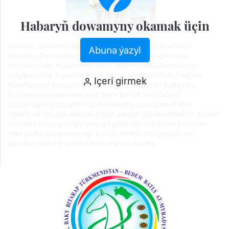
Habaryň dowamyny okamak üçin
Berkarar döwletiň täze eýýamynyň Galkynyşy döwründe
Abuna ýazyl
hormatly Prezidentimiz döwlet derejesindäki geçirýän
mejlislerinde, maslahatlarynda, edýän maksatnamalaýyn
çykyşlarynda, il-ýurt bähbitli, dünýä ähmiýetli kabul edýän
Içeri girmek
Kararlarydyr çözgütlerinde ýangyç-energetika pudagyny
toplumlaýyn döwrebaplaşd Şeýle belent wezipeleriň
toplumlaýyn çözgüdini üpjün etmekde bu ulgamyň iň iri
önümçilik-hojalyk düzümi bolup durýan «Türkmennebit» döwlet
konserni boýunça Diýarymyzyň günbatar sebitinde bitirilýän
işler barha giň gerime eýe bolýar. Nebiti, tebigy gazy we
ugurdaş gazlary, gaz kondensatyny çykarma