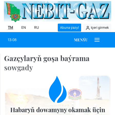
TM
EN
RU
Abuna ýazyl
Içeri girmek
MENÝU
13:08
Gazçylaryň goşa baýrama
sowgady
Habaryň dowamyny okamak üçin