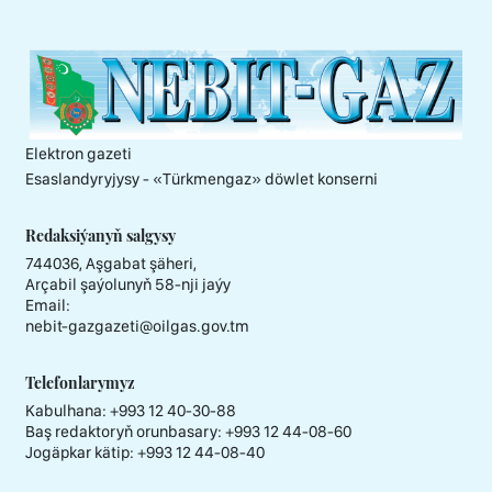
Elektron gazeti
Esaslandyryjysy - «Тürkmengaz» döwlet konserni
Redaksiýanyň salgysy
744036, Aşgabat şäheri,
Arçabil şaýolunyň 58-nji jaýy
Email:
nebit-gazgazeti@oilgas.gov.tm
Telefonlarymyz
Kabulhana:
+993 12 40-30-88
Baş redaktoryň orunbasary:
+993 12 44-08-60
Jogäpkar kätip:
+993 12 44-08-40