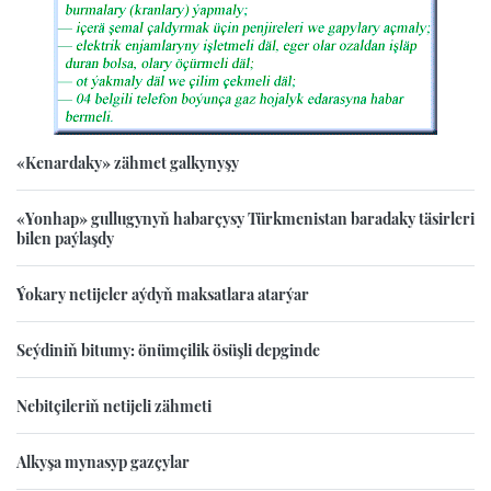
«Kenardaky» zähmet galkynyşy
«Yonhap» gullugynyň habarçysy Türkmenistan baradaky täsirleri
bilen paýlaşdy
Ýokary netijeler aýdyň maksatlara atarýar
Seýdiniň bitumy: önümçilik ösüşli depginde
Nebitçileriň netijeli zähmeti
Alkyşa mynasyp gazçylar