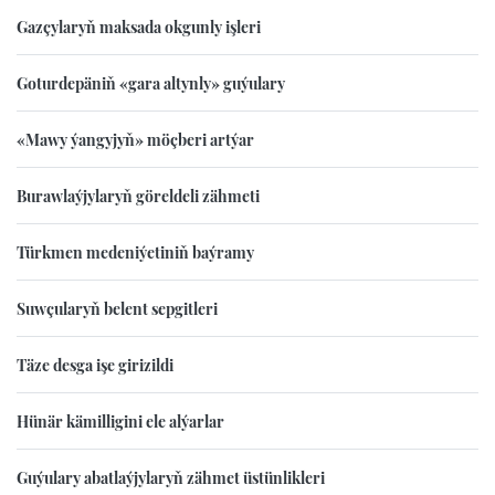
Gazçylaryň maksada okgunly işleri
Goturdepäniň «gara altynly» guýulary
«Mawy ýangyjyň» möçberi artýar
Burawlaýjylaryň göreldeli zähmeti
Türkmen medeniýetiniň baýramy
Suwçularyň belent sepgitleri
Täze desga işe girizildi
Hünär kämilligini ele alýarlar
Guýulary abatlaýjylaryň zähmet üstünlikleri