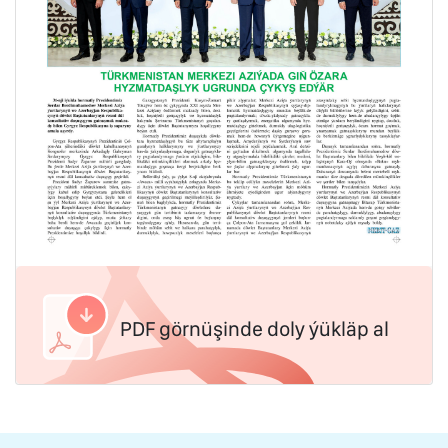
PDF görnüşinde doly ýükläp al