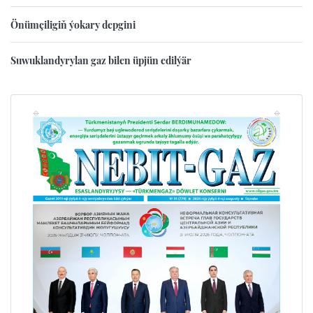
Önümçiligiň ýokary depgini
Suwuklandyrylan gaz bilen üpjün edilýär