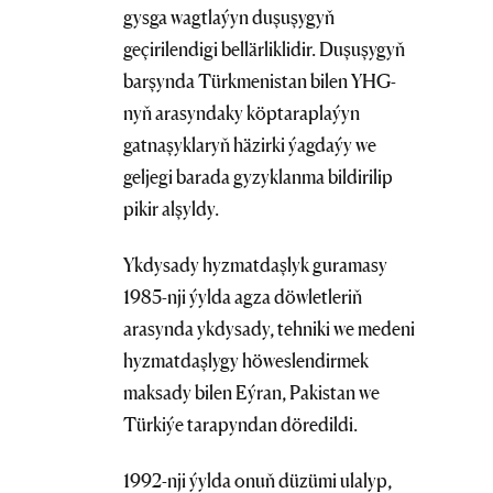
gysga wagtlaýyn duşuşygyň
geçirilendigi bellärliklidir. Duşuşygyň
barşynda Türkmenistan bilen YHG-
nyň arasyndaky köptaraplaýyn
gatnaşyklaryň häzirki ýagdaýy we
geljegi barada gyzyklanma bildirilip
pikir alşyldy.
Ykdysady hyzmatdaşlyk guramasy
1985-nji ýylda agza döwletleriň
arasynda ykdysady, tehniki we medeni
hyzmatdaşlygy höweslendirmek
maksady bilen Eýran, Pakistan we
Türkiýe tarapyndan döredildi.
1992-nji ýylda onuň düzümi ulalyp,