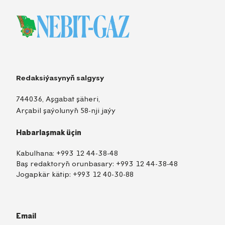
Redaksiýasynyň salgysy
744036, Aşgabat şäheri,
Arçabil şaýolunyň 58-nji jaýy
Habarlaşmak üçin
Kabulhana:
+993 12 44-38-48
Baş redaktoryň orunbasary:
+993 12 44-38-48
Jogapkär kätip:
+993 12 40-30-88
Email