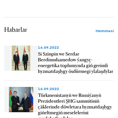
Habarlar
Hemmesi
16.09.2022
Si Szinpin we Serdar
Berdimuhamedow ýangyç-
energetika toplumynda giň gerimli
hyzmatdaşlygy ösdürmegi ylalaşdylar
16.09.2022
Türkmenistanyň we Russiýanyň
Prezidentleri ŞHG sammitiniň
çäklerinde döwletara hyzmatdaşlygy
giňeltmegiň meselelerini