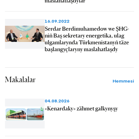
maslahatlaşdylar
16.09.2022
Serdar Berdimuhamedow we ŞHG-
niň Baş sekretary energetika, ulag
ulgamlarynda Türkmenistanyň täze
başlangyçlaryny maslahatlaşdy
Makalalar
Hemmesi
04.08.2026
«Kenardaky» zähmet galkynyşy