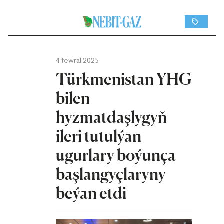
4 fewral 2025
Türkmenistan YHG
bilen
hyzmatdaşlygyň
ileri tutulýan
ugurlary boýunça
başlangyçlaryny
beýan etdi