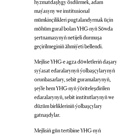
hyzmatdaşlygy ösdürmek, adam
maýasyny we institusional
mümkinçilikleri pugtalandyrmak üçin
möhüm gural bolan YHG-nyň Söwda
şertnamasynyň netijeli durmuşa
geçirilmeginiň ähmiýeti bellendi.
Mejlise YHG-e agza döwletleriň daşary
syýasat edaralarynyň ýolbaşçylarynyň
orunbasarlary, sebit guramalarynyň,
şeýle hem YHG-nyň ýöriteleşdirilen
edaralarynyň, sebit institutlarynyň we
düzüm birlikleriniň ýolbaşçylary
gatnaşdylar.
Mejlisiň gün tertibine YHG-nyň