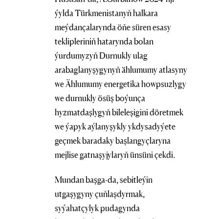
ýylda Türkmenistanyň halkara
meýdançalarynda öňe süren esasy
teklipleriniň hatarynda bolan
ýurdumyzyň Durnukly ulag
arabaglanyşygynyň ählumumy atlasyny
we Ählumumy energetika howpsuzlygy
we durnukly ösüş boýunça
hyzmatdaşlygyň bileleşigini döretmek
we ýapyk aýlanyşykly ykdysadyýete
geçmek baradaky başlangyçlaryna
mejlise gatnaşyjylaryň ünsüni çekdi.
Mundan başga-da, sebitleýin
utgaşygyny çuňlaşdyrmak,
syýahatçylyk pudagynda