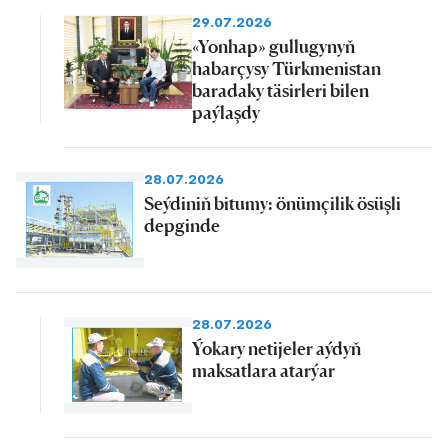
29.07.2026
«Yonhap» gullugynyň
habarçysy Türkmenistan
baradaky täsirleri bilen
paýlaşdy
28.07.2026
Seýdiniň bitumy: önümçilik ösüşli
depginde
28.07.2026
Ýokary netijeler aýdyň
maksatlara atarýar