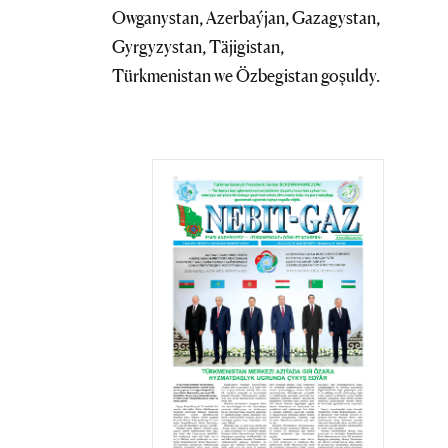
Owganystan, Azerbaýjan, Gazagystan,
Gyrgyzystan, Täjigistan,
Türkmenistan we Özbegistan goşuldy.