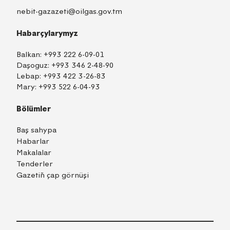
nebit-gazazeti@oilgas.gov.tm
Habarçylarymyz
Balkan:
+993 222 6-09-01
Daşoguz:
+993 346 2-48-90
Lebap:
+993 422 3-26-83
Mary:
+993 522 6-04-93
Bölümler
Baş sahypa
Habarlar
Makalalar
Tenderler
Gazetiň çap görnüşi
TM
EN
RU
Içeri girmek