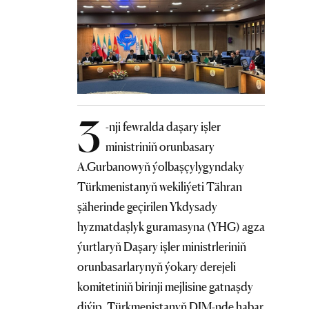
3
-nji fewralda daşary işler
ministriniň orunbasary
A.Gurbanowyň ýolbaşçylygyndaky
Türkmenistanyň wekiliýeti Tähran
şäherinde geçirilen Ykdysady
hyzmatdaşlyk guramasyna (YHG) agza
ýurtlaryň Daşary işler ministrleriniň
orunbasarlarynyň ýokary derejeli
komitetiniň birinji mejlisine gatnaşdy
diýip, Türkmenistanyň DIM-nde habar