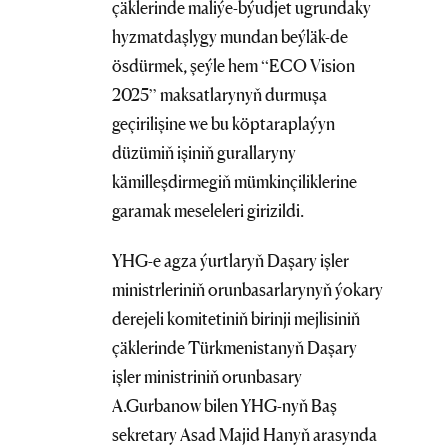
çäklerinde maliýe-býudjet ugrundaky
hyzmatdaşlygy mundan beýläk-de
ösdürmek, şeýle hem “ECO Vision
2025” maksatlarynyň durmuşa
geçirilişine we bu köptaraplaýyn
düzümiň işiniň gurallaryny
kämilleşdirmegiň mümkinçiliklerine
garamak meseleleri girizildi.
YHG-e agza ýurtlaryň Daşary işler
ministrleriniň orunbasarlarynyň ýokary
derejeli komitetiniň birinji mejlisiniň
çäklerinde Türkmenistanyň Daşary
işler ministriniň orunbasary
A.Gurbanow bilen YHG-nyň Baş
sekretary Asad Majid Hanyň arasynda