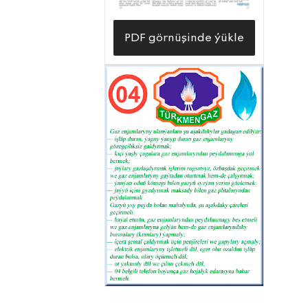
PDF görnüşinde ýükle