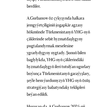
berdiler.
A.Gurbanow öz çykyşynda halkara
jemgyýetçiliginiň jogapkär agzasy
hökmünde Türkmenistanyň YHG-nyň
çäklerinde sebit hyzmatdaşlygyny
pugtalandyrmak meselesine
ygrarlydygyny nygtady. Şunuň bilen
baglylykda, YHG-nyň çäklerindäki
hyzmatdaşlygyň ileri tutulýan ugurlary
boýunça Türkmenistanyň garaýyşlary,
şeýle hem ýurdumyzyň YHG-nyň ösüş
strategiýasy babatyndaky teklipleri
beýan edildi.
Hususan-da, A.Gurbanow 2024-nji