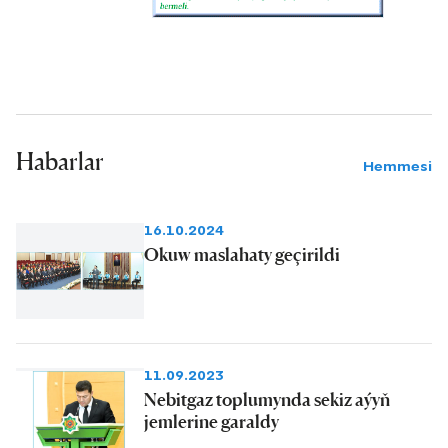
Habarlar
Hemmesi
16.10.2024
Okuw maslahaty geçirildi
11.09.2023
Nebitgaz toplumynda sekiz aýyň
jemlerine garaldy