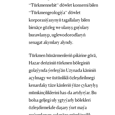
“Türkmennebit” döwlet konserni bilen
“Türkmengeologiýa” döwlet
korporasiýasynyň tagallalary bilen
birnäçe gözleg we ulanyş guýulary
burawlanyp, uglewodorodlaryň
senagat akymlary alyndy.
Türkmen hünärmenleriň pikirine görä,
Hazar deňziniň türkmen böleginiň
golaýynda ýerleşýän Uzynada käniniň
açylmagy we üstünlikli özleşdirilmegi
kenardaky täze känleriň ýüze çykarylyş
mümkinçiliklerini has-da artdyrýar. Bu
bolsa geljegi uly ygtyýarly bölekleri
özleşdirmekde daşary ýurt maýa
goýumlaryny çekmäge mümkinçilik