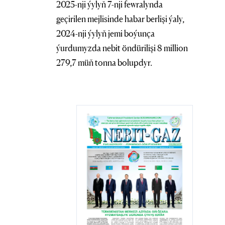
2025-nji ýylyň 7-nji fewralynda
geçirilen mejlisinde habar berlişi ýaly,
2024-nji ýylyň jemi boýunça
ýurdumyzda nebit öndürilişi 8 million
279,7 müň tonna bolupdyr.