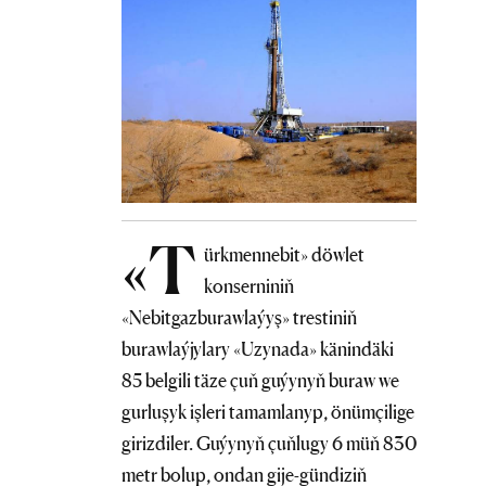
«T
ürkmennebit» döwlet
konserniniň
«Nebitgazburawlaýyş» trestiniň
burawlaýjylary «Uzynada» känindäki
85 belgili täze çuň guýynyň buraw we
gurluşyk işleri tamamlanyp, önümçilige
girizdiler. Guýynyň çuňlugy 6 müň 830
metr bolup, ondan gije-gündiziň