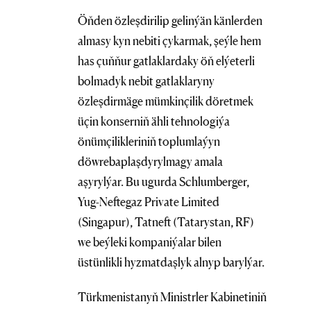
Öňden özleşdirilip gelinýän känlerden
almasy kyn nebiti çykarmak, şeýle hem
has çuňňur gatlaklardaky öň elýeterli
bolmadyk nebit gatlaklaryny
özleşdirmäge mümkinçilik döretmek
üçin konserniň ähli tehnologiýa
önümçilikleriniň toplumlaýyn
döwrebaplaşdyrylmagy amala
aşyrylýar. Bu ugurda Sсhlumberger,
Yug-Neftegaz Private Limited
(Singapur), Tatneft (Tatarystan, RF)
we beýleki kompaniýalar bilen
üstünlikli hyzmatdaşlyk alnyp barylýar.
Türkmenistanyň Ministrler Kabinetiniň