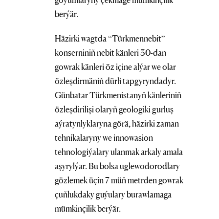
berýär.
Häzirki wagtda “Türkmennebit”
konserniniň nebit känleri 30-dan
gowrak känleri öz içine alýar we olar
özleşdirmäniň dürli tapgyryndadyr.
Günbatar Türkmenistanyň känleriniň
özleşdirilişi olaryň geologiki gurluş
aýratynlyklaryna görä, häzirki zaman
tehnikalaryny we innowasion
tehnologiýalary ulanmak arkaly amala
aşyrylýar. Bu bolsa uglewodorodlary
gözlemek üçin 7 müň metrden gowrak
çuňlukdaky guýulary burawlamaga
mümkinçilik berýär.