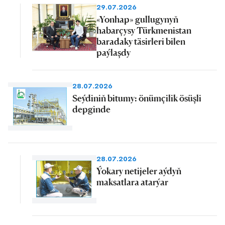
29.07.2026
«Yonhap» gullugynyň
habarçysy Türkmenistan
baradaky täsirleri bilen
paýlaşdy
28.07.2026
Seýdiniň bitumy: önümçilik ösüşli
depginde
28.07.2026
Ýokary netijeler aýdyň
maksatlara atarýar