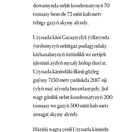
dowamynda nebit kondensatynyň 70
tonnasy hem-de 75 müň kub metr
tebigy gazyň akymy alyndy.
Uzynada käni Garaşsyzlyk ýyllarynda
ýurdumyzyň nebitgaz pudagyndaky
kärhanalarynyň üstünlikli we netijeli
işleriniň aýdyň mysaly bolup durýar.
Uzynada känindäki ilkinji gözleg
guýusy 7150 metr çuňlukda 2017-nji
ýylyň maý aýynda burawlanypdy. Şol
wagt günlük nebit kondensatynyň 200
tonnasy we gazyň 500 müň kub metr
senagat akymy alyndy.
Häzirki wagta çenli Uzynada käninde