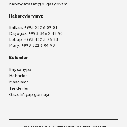
nebit-gazazeti@oilgas.gov.tm
Habarçylarymyz
Balkan:
+993 222 6-09-01
Daşoguz:
+993 346 2-48-90
Lebap:
+993 422 3-26-83
Mary:
+993 522 6-04-93
Bölümler
Baş sahypa
Habarlar
Makalalar
Tenderler
Gazetiň çap görnüşi
TM
EN
RU
Içeri girmek