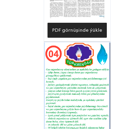
PDF görnüşinde ýükle