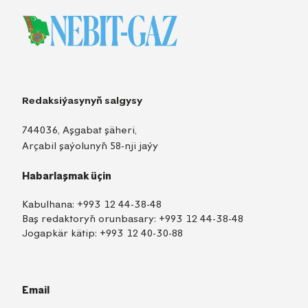
Redaksiýasynyň salgysy
744036, Aşgabat şäheri,
Arçabil şaýolunyň 58-nji jaýy
Habarlaşmak üçin
Kabulhana:
+993 12 44-38-48
Baş redaktoryň orunbasary:
+993 12 44-38-48
Jogapkär kätip:
+993 12 40-30-88
Email