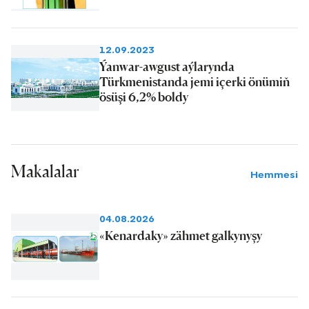
12.09.2023
Ýanwar-awgust aýlarynda
Türkmenistanda jemi içerki önümiň
ösüşi 6,2% boldy
Makalalar
Hemmesi
04.08.2026
«Kenardaky» zähmet galkynyşy