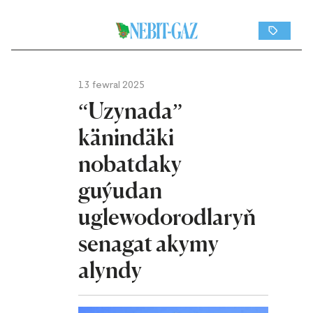
13 fewral 2025
“Uzynada”
känindäki
nobatdaky
guýudan
uglewodorodlaryň
senagat akymy
alyndy