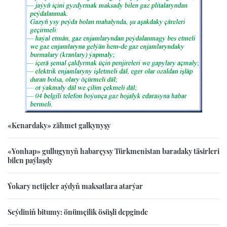
«Kenardaky» zähmet galkynyşy
«Yonhap» gullugynyň habarçysy Türkmenistan baradaky täsirleri
bilen paýlaşdy
Ýokary netijeler aýdyň maksatlara atarýar
Seýdiniň bitumy: önümçilik ösüşli depginde