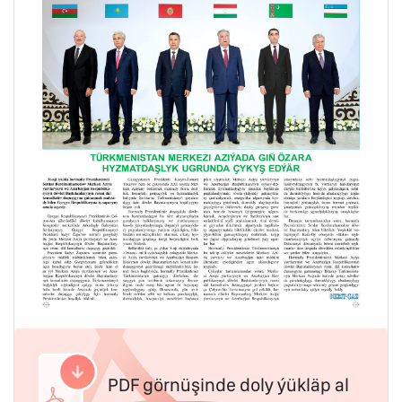
PDF görnüşinde doly ýükläp al