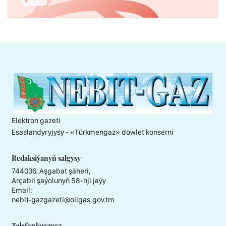
Elektron gazeti
Esaslandyryjysy - «Тürkmengaz» döwlet konserni
Redaksiýanyň salgysy
744036, Aşgabat şäheri,
Arçabil şaýolunyň 58-nji jaýy
Email:
nebit-gazgazeti@oilgas.gov.tm
Telefonlarymyz