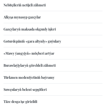
Nebitçileriň netijeli zähmeti
Alkyşa mynasyp gazçylar
Gazçylaryň maksada okgunly işleri
Goturdepäniň «gara altynly» guýulary
«Mawy ýangyjyň» möçberi artýar
Burawlaýjylaryň göreldeli zähmeti
Türkmen medeniýetiniň baýramy
Suwçularyň belent sepgitleri
Täze desga işe girizildi