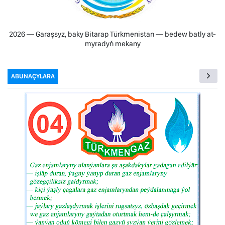
2026 — Garaşsyz, baky Bitarap Türkmenistan — bedew batly at-
myradyň mekany
ABUNAÇYLARA