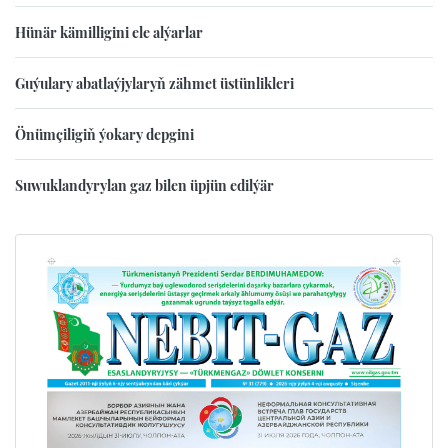
Hünär kämilligini ele alýarlar
Guýulary abatlaýjylaryň zähmet üstünlikleri
Önümçiligiň ýokary depgini
Suwuklandyrylan gaz bilen üpjün edilýär