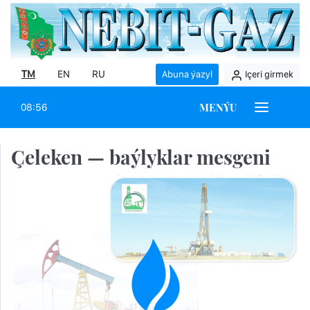
TM
EN
RU
Abuna ýazyl
Içeri girmek
MENÝU
08:56
Çeleken — baýlyklar mesgeni