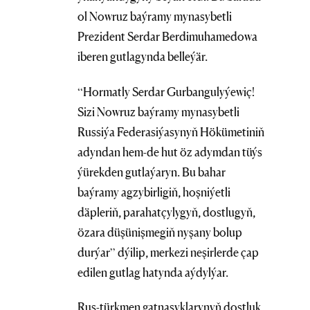
ol Nowruz baýramy mynasybetli
Prezident Serdar Berdimuhamedowa
iberen gutlagynda belleýär.
“Hormatly Serdar Gurbangulyýewiç!
Sizi Nowruz baýramy mynasybetli
Russiýa Federasiýasynyň Hökümetiniň
adyndan hem-de hut öz adymdan tüýs
ýürekden gutlaýaryn. Bu bahar
baýramy agzybirligiň, hoşniýetli
däpleriň, parahatçylygyň, dostlugyň,
özara düşünişmegiň nyşany bolup
durýar” dýilip, merkezi neşirlerde çap
edilen gutlag hatynda aýdylýar.
Rus-türkmen gatnaşyklarynyň dostluk,