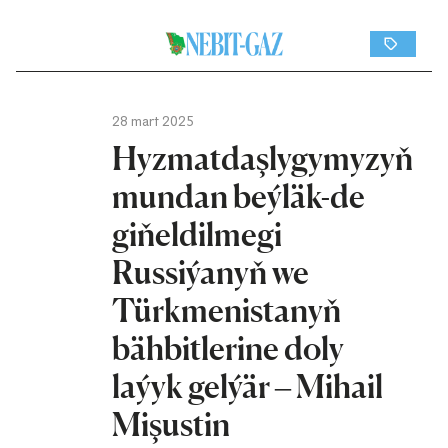
28 mart 2025
Hyzmatdaşlygymyzyň
mundan beýläk-de
giňeldilmegi
Russiýanyň we
Türkmenistanyň
bähbitlerine doly
laýyk gelýär – Mihail
Mişustin