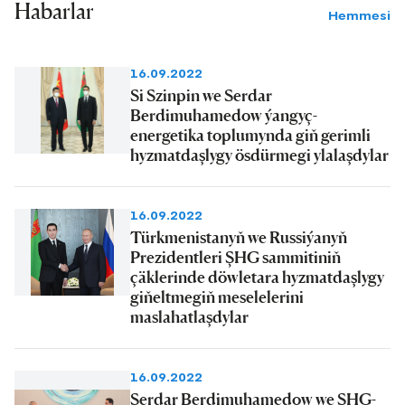
Habarlar
Hemmesi
16.09.2022
Si Szinpin we Serdar
Berdimuhamedow ýangyç-
energetika toplumynda giň gerimli
hyzmatdaşlygy ösdürmegi ylalaşdylar
16.09.2022
Türkmenistanyň we Russiýanyň
Prezidentleri ŞHG sammitiniň
çäklerinde döwletara hyzmatdaşlygy
giňeltmegiň meselelerini
maslahatlaşdylar
16.09.2022
Serdar Berdimuhamedow we ŞHG-