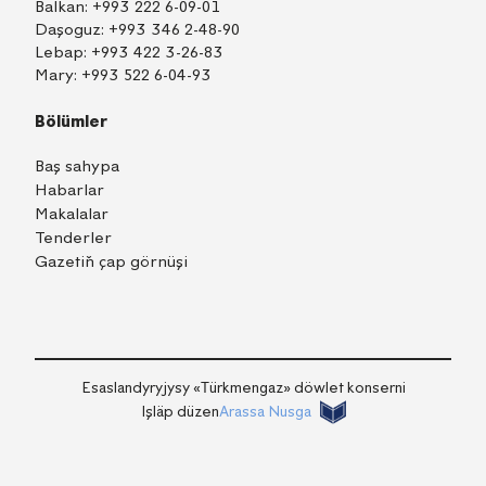
Balkan:
+993 222 6-09-01
Daşoguz:
+993 346 2-48-90
Lebap:
+993 422 3-26-83
Mary:
+993 522 6-04-93
Bölümler
Baş sahypa
Habarlar
Makalalar
Tenderler
Gazetiň çap görnüşi
TM
EN
RU
Içeri girmek
Esaslandyryjysy «Тürkmengaz» döwlet konserni
Işläp düzen
Arassa Nusga