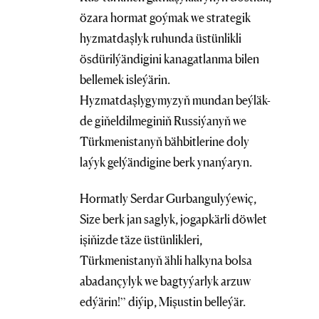
özara hormat goýmak we strategik
hyzmatdaşlyk ruhunda üstünlikli
ösdürilýändigini kanagatlanma bilen
bellemek isleýärin.
Hyzmatdaşlygymyzyň mundan beýläk-
de giňeldilmeginiň Russiýanyň we
Türkmenistanyň bähbitlerine doly
laýyk gelýändigine berk ynanýaryn.
Hormatly Serdar Gurbangulyýewiç,
Size berk jan saglyk, jogapkärli döwlet
işiňizde täze üstünlikleri,
Türkmenistanyň ähli halkyna bolsa
abadançylyk we bagtyýarlyk arzuw
edýärin!” diýip, Mişustin belleýär.