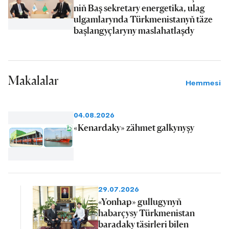
niň Baş sekretary energetika, ulag
ulgamlarynda Türkmenistanyň täze
başlangyçlaryny maslahatlaşdy
Makalalar
Hemmesi
04.08.2026
«Kenardaky» zähmet galkynyşy
29.07.2026
«Yonhap» gullugynyň
habarçysy Türkmenistan
baradaky täsirleri bilen