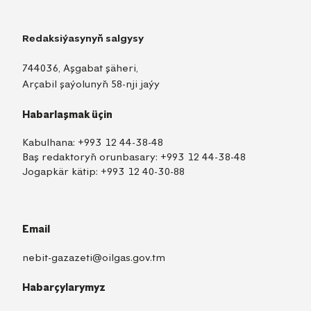
Redaksiýasynyň salgysy
744036, Aşgabat şäheri,
Arçabil şaýolunyň 58-nji jaýy
Habarlaşmak üçin
Kabulhana:
+993 12 44-38-48
Baş redaktoryň orunbasary:
+993 12 44-38-48
Jogapkär kätip:
+993 12 40-30-88
Email
nebit-gazazeti@oilgas.gov.tm
Habarçylarymyz