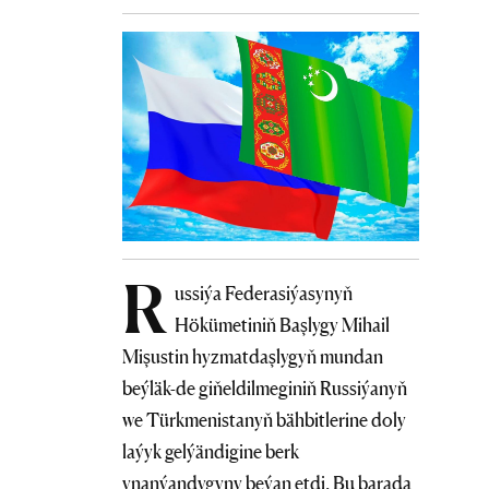
R
ussiýa Federasiýasynyň
Hökümetiniň Başlygy Mihail
Mişustin hyzmatdaşlygyň mundan
beýläk-de giňeldilmeginiň Russiýanyň
we Türkmenistanyň bähbitlerine doly
laýyk gelýändigine berk
ynanýandygyny beýan etdi. Bu barada