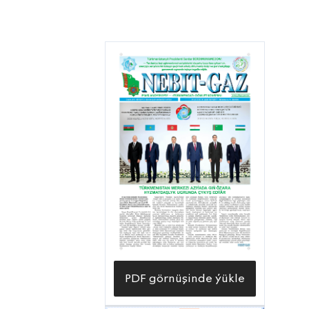
PDF görnüşinde ýükle