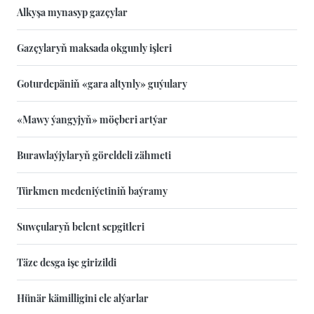
Alkyşa mynasyp gazçylar
Gazçylaryň maksada okgunly işleri
Goturdepäniň «gara altynly» guýulary
«Mawy ýangyjyň» möçberi artýar
Burawlaýjylaryň göreldeli zähmeti
Türkmen medeniýetiniň baýramy
Suwçularyň belent sepgitleri
Täze desga işe girizildi
Hünär kämilligini ele alýarlar