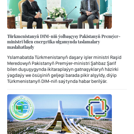
Türkmenistanyň DIM-niň ýolbaşçysy Pakistanyň Premýer-
ministri bilen energetika ulgamynda taslamalary
maslahatlaşdy
Yslamabatda Türkmenistanyň daşary işler ministri Raşid
Meredowyň Pakistanyň Premýer-ministri Şahbaz Şarif
bilen duşuşygynda ikitaraplaýyn gatnaşyklaryň häzirki
ýagdaýy we ösüşiniň geljegi barada pikir alşyldy, diýip
Türkmenistanyň DIM-niň saýtynda habar berilýär.