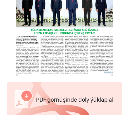
PDF görnüşinde doly ýükläp al