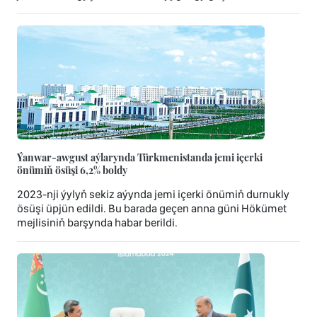
Ýanwar-awgust aýlarynda Türkmenistanda jemi içerki
önümiň ösüşi 6,2% boldy
2023-nji ýylyň sekiz aýynda jemi içerki önümiň durnukly
ösüşi üpjün edildi. Bu barada geçen anna güni Hökümet
mejlisiniň barşynda habar berildi.