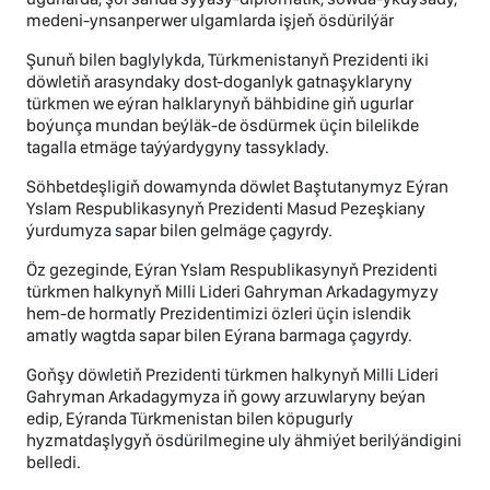
medeni-ynsanperwer ulgamlarda işjeň ösdürilýär
Şunuň bilen baglylykda, Türkmenistanyň Prezidenti iki
döwletiň arasyndaky dost-doganlyk gatnaşyklaryny
türkmen we eýran halklarynyň bähbidine giň ugurlar
boýunça mundan beýläk-de ösdürmek üçin bilelikde
tagalla etmäge taýýardygyny tassyklady.
Söhbetdeşligiň dowamynda döwlet Baştutanymyz Eýran
Yslam Respublikasynyň Prezidenti Masud Pezeşkiany
ýurdumyza sapar bilen gelmäge çagyrdy.
Öz gezeginde, Eýran Yslam Respublikasynyň Prezidenti
türkmen halkynyň Milli Lideri Gahryman Arkadagymyzy
hem-de hormatly Prezidentimizi özleri üçin islendik
amatly wagtda sapar bilen Eýrana barmaga çagyrdy.
Goňşy döwletiň Prezidenti türkmen halkynyň Milli Lideri
Gahryman Arkadagymyza iň gowy arzuwlaryny beýan
edip, Eýranda Türkmenistan bilen köpugurly
hyzmatdaşlygyň ösdürilmegine uly ähmiýet berilýändigini
belledi.