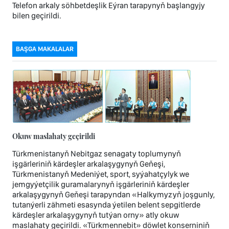
Telefon arkaly söhbetdeşlik Eýran tarapynyň başlangyjy
bilen geçirildi.
BAŞGA MAKALALAR
Okuw maslahaty geçirildi
Türkmenistanyň Nebitgaz senagaty toplumynyň
işgärleriniň kärdeşler arkalaşygynyň Geňeşi,
Türkmenistanyň Medeniýet, sport, syýahatçylyk we
jemgyýetçilik guramalarynyň işgärleriniň kärdeşler
arkalaşygynyň Geňeşi tarapyndan «Halkymyzyň joşgunly,
tutanýerli zähmeti esasynda ýetilen belent sepgitlerde
kärdeşler arkalaşygynyň tutýan orny» atly okuw
maslahaty geçirildi. «Türkmennebit» döwlet konserniniň