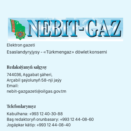
Elektron gazeti
Esaslandyryjysy - «Тürkmengaz» döwlet konserni
Redaksiýanyň salgysy
744036, Aşgabat şäheri,
Arçabil şaýolunyň 58-nji jaýy
Email:
nebit-gazgazeti@oilgas.gov.tm
Telefonlarymyz
Kabulhana:
+993 12 40-30-88
Baş redaktoryň orunbasary:
+993 12 44-08-60
Jogäpkar kätip:
+993 12 44-08-40