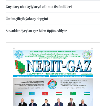
Guýulary abatlaýjylaryň zähmet üstünlikleri
Önümçiligiň ýokary depgini
Suwuklandyrylan gaz bilen üpjün edilýär