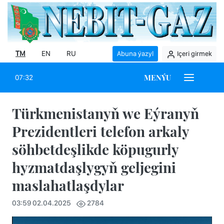
TM
EN
RU
Abuna ýazyl
Içeri girmek
MENÝU
07:32
Türkmenistanyň we Eýranyň
Prezidentleri telefon arkaly
söhbetdeşlikde köpugurly
hyzmatdaşlygyň geljegini
maslahatlaşdylar
03:59 02.04.2025
2784