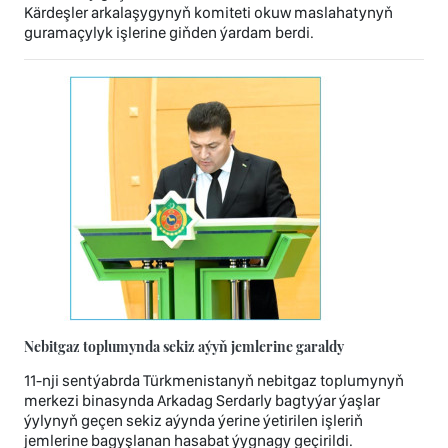
Kärdeşler arkalaşygynyň komiteti okuw maslahatynyň
guramaçylyk işlerine giňden ýardam berdi.
Nebitgaz toplumynda sekiz aýyň jemlerine garaldy
11-nji sentýabrda Türkmenistanyň nebitgaz toplumynyň
merkezi binasynda Arkadag Serdarly bagtyýar ýaşlar
ýylynyň geçen sekiz aýynda ýerine ýetirilen işleriň
jemlerine bagyşlanan hasabat ýygnagy geçirildi.