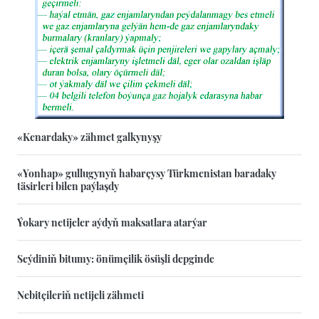
«Kenardaky» zähmet galkynyşy
«Yonhap» gullugynyň habarçysy Türkmenistan baradaky
täsirleri bilen paýlaşdy
Ýokary netijeler aýdyň maksatlara atarýar
Seýdiniň bitumy: önümçilik ösüşli depginde
Nebitçileriň netijeli zähmeti