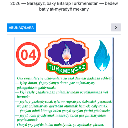
2026 — Garaşsyz, baky Bitarap Türkmenistan — bedew
batly at-myradyň mekany
ABUNAÇYLARA