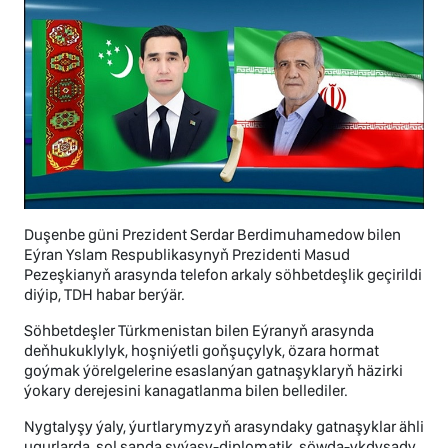
Duşenbe güni Prezident Serdar Berdimuhamedow bilen
Eýran Yslam Respublikasynyň Prezidenti Masud
Pezeşkianyň arasynda telefon arkaly söhbetdeşlik geçirildi
diýip, TDH habar berýär.
Söhbetdeşler Türkmenistan bilen Eýranyň arasynda
deňhukuklylyk, hoşniýetli goňşuçylyk, özara hormat
goýmak ýörelgelerine esaslanýan gatnaşyklaryň häzirki
ýokary derejesini kanagatlanma bilen bellediler.
Nygtalyşy ýaly, ýurtlarymyzyň arasyndaky gatnaşyklar ähli
ugurlarda, şol sanda syýasy-diplomatik, söwda-ykdysady,