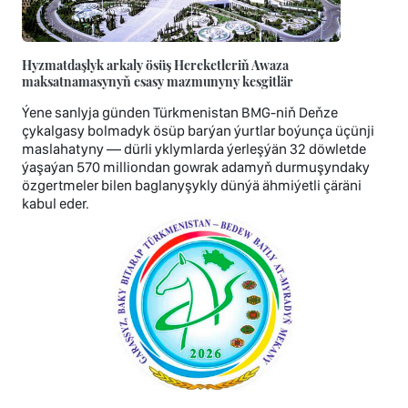
Hyzmatdaşlyk arkaly ösüş Hereketleriň Awaza
maksatnamasynyň esasy mazmunyny kesgitlär
Ýene sanlyja günden Türkmenistan BMG-niň Deňze
çykalgasy bolmadyk ösüp barýan ýurtlar boýunça üçünji
maslahatyny — dürli yklymlarda ýerleşýän 32 döwletde
ýaşaýan 570 milliondan gowrak adamyň durmuşyndaky
özgertmeler bilen baglanyşykly dünýä ähmiýetli çäräni
kabul eder.