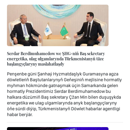
Serdar Berdimuhamedow we ŞHG-niň Baş sekretary
energetika, ulag ulgamlarynda Türkmenistanyň täze
başlangyçlaryny maslahatlaşdy
Penşenbe güni Şanhaý Hyzmatdaşlyk Guramasyna agza
döwletleriň Baştutanlarynyň Geňeşiniň mejlisine hormatly
myhman hökmünde gatnaşmak üçin Samarkanda gelen
hormatly Prezidentimiz Serdar Berdimuhamedow bu
halkara düzümiň Baş sekretary Çžan Min bilen duşuşykda
energetika we ulag ulgamlarynda anyk başlangyçlaryny
öňe sürdi diýip, Türkmenistanyň Döwlet habarlar agentligi
habar berýär.