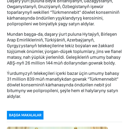
Daşary ýurt puluna Beýik Britaniýanyň, Gazagystanyň,
Owganystanyň, Gruziýanyň, Özbegistanyň işewür
toparlarynyň wekilleri “Türkmennebit” döwlet konserniniň
kärhanasynda öndürilen yşyklandyryş kerosinini,
polipropileni we binýatlyk ýagy satyn aldylar.
Mundan başga-da, daşary ýurt puluna Hytaýyň, Birleşen
Arap Emirlikleriniň, Türkiýäniň, Azerbaýjanyň,
Gyrgyzystanyň telekeçilerine tekiz boýalan we žakkard
tüýjümek önümler, ýorgan-düşek toplumlary, jins we flanel
matasy, nah ýüplük ýerlenildi. Geleşikleriň umumy bahasy
ABŞ-nyň 26 million 144 müň dollaryndan gowrak boldy.
Ýurdumyzyň telekeçileri içerki bazar üçin umumy bahasy
31 million 839 müň manatlykdan gowrak “Türkmennebit”
döwlet konserniniň kärhanasynda öndürilen nebit ýol
bitumyny we polipropileni, şeýle hem el halylaryny satyn
aldylar.
BAŞGA MAKALALAR