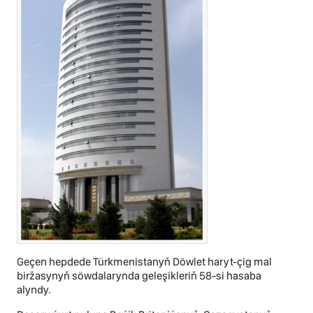
Geçen hepdede Türkmenistanyň Döwlet haryt-çig mal
biržasynyň söwdalarynda geleşikleriň 58-si hasaba
alyndy.