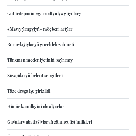
Goturdepäniň «gara altynly» guýulary
«Mawy ýangyjyň» möçberi artýar
Burawlaýjylaryň göreldeli zähmeti
Türkmen medeniýetiniň baýramy
Suwçularyň belent sepgitleri
Täze desga işe girizildi
Hünär kämilligini ele alýarlar
Guýulary abatlaýjylaryň zähmet üstünlikleri