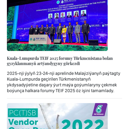
Kuala-Lumpurda TEIF 2025 forumy Türkmenistana bolan
gyzyklanmanyň artýandygyny görkezdi
2025-nji ýylyň 23-24-nji aprelinde Malaýziýanyň paýtagty
Kuala-Lumpurda geçirilen Türkmenistanyň
ykdysadyýetine daşary ýurt maýa goýumlaryny çekmek
boýunça halkara forumy TEIF 2025 öz işini tamamlady.