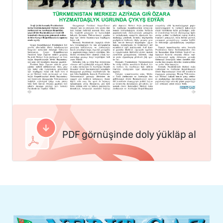
PDF görnüşinde doly ýükläp al