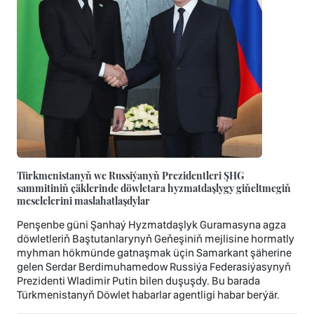
Türkmenistanyň we Russiýanyň Prezidentleri ŞHG
sammitiniň çäklerinde döwletara hyzmatdaşlygy giňeltmegiň
meselelerini maslahatlaşdylar
Penşenbe güni Şanhaý Hyzmatdaşlyk Guramasyna agza
döwletleriň Baştutanlarynyň Geňeşiniň mejlisine hormatly
myhman hökmünde gatnaşmak üçin Samarkant şäherine
gelen Serdar Berdimuhamedow Russiýa Federasiýasynyň
Prezidenti Wladimir Putin bilen duşuşdy. Bu barada
Türkmenistanyň Döwlet habarlar agentligi habar berýär.