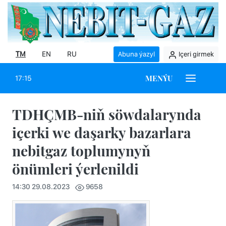
TM
EN
RU
Abuna ýazyl
Içeri girmek
MENÝU
17:15
TDHÇMB-niň söwdalarynda
içerki we daşarky bazarlara
nebitgaz toplumynyň
önümleri ýerlenildi
14:30 29.08.2023
9658