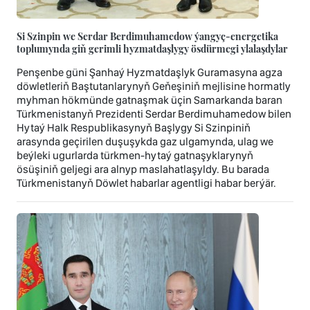
Si Szinpin we Serdar Berdimuhamedow ýangyç-energetika
toplumynda giň gerimli hyzmatdaşlygy ösdürmegi ylalaşdylar
Penşenbe güni Şanhaý Hyzmatdaşlyk Guramasyna agza
döwletleriň Baştutanlarynyň Geňeşiniň mejlisine hormatly
myhman hökmünde gatnaşmak üçin Samarkanda baran
Türkmenistanyň Prezidenti Serdar Berdimuhamedow bilen
Hytaý Halk Respublikasynyň Başlygy Si Szinpiniň
arasynda geçirilen duşuşykda gaz ulgamynda, ulag we
beýleki ugurlarda türkmen-hytaý gatnaşyklarynyň
ösüşiniň geljegi ara alnyp maslahatlaşyldy. Bu barada
Türkmenistanyň Döwlet habarlar agentligi habar berýär.