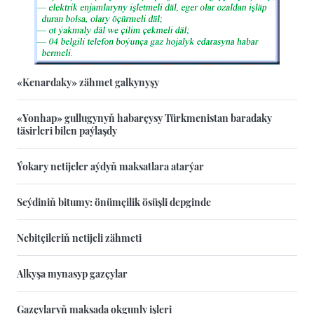
«Kenardaky» zähmet galkynyşy
«Yonhap» gullugynyň habarçysy Türkmenistan baradaky
täsirleri bilen paýlaşdy
Ýokary netijeler aýdyň maksatlara atarýar
Seýdiniň bitumy: önümçilik ösüşli depginde
Nebitçileriň netijeli zähmeti
Alkyşa mynasyp gazçylar
Gazçylaryň maksada okgunly işleri