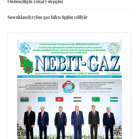
Önümçiligiň ýokary depgini
Suwuklandyrylan gaz bilen üpjün edilýär