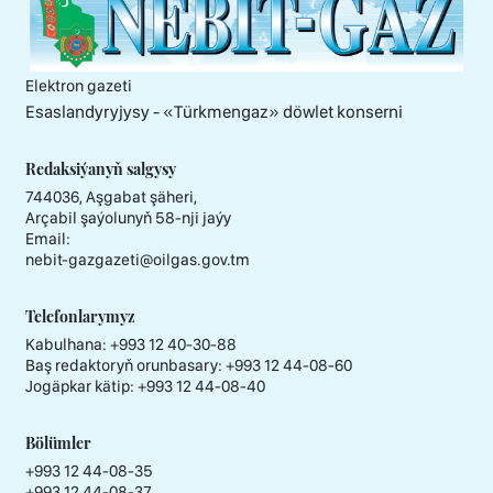
Elektron gazeti
Esaslandyryjysy - «Тürkmengaz» döwlet konserni
Redaksiýanyň salgysy
744036, Aşgabat şäheri,
Arçabil şaýolunyň 58-nji jaýy
Email:
nebit-gazgazeti@oilgas.gov.tm
Telefonlarymyz
Kabulhana:
+993 12 40-30-88
Baş redaktoryň orunbasary:
+993 12 44-08-60
Jogäpkar kätip:
+993 12 44-08-40
Bölümler
+993 12 44-08-35
+993 12 44-08-37