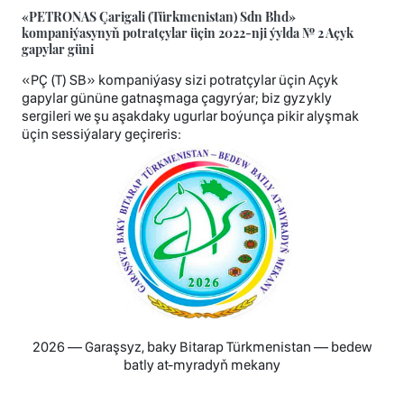
«PETRONAS Çarigali (Türkmenistan) Sdn Bhd»
kompaniýasynyň potratçylar üçin 2022-nji ýylda № 2 Açyk
gapylar güni
«PÇ (T) SB» kompaniýasy sizi potratçylar üçin Açyk
gapylar gününe gatnaşmaga çagyrýar; biz gyzykly
sergileri we şu aşakdaky ugurlar boýunça pikir alyşmak
üçin sessiýalary geçireris:
2026 — Garaşsyz, baky Bitarap Türkmenistan — bedew
batly at-myradyň mekany