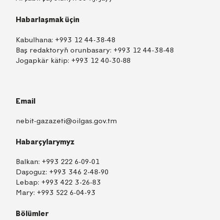
Habarlaşmak üçin
Kabulhana:
+993 12 44-38-48
Baş redaktoryň orunbasary:
+993 12 44-38-48
Jogapkär kätip:
+993 12 40-30-88
Email
nebit-gazazeti@oilgas.gov.tm
Habarçylarymyz
Balkan:
+993 222 6-09-01
Daşoguz:
+993 346 2-48-90
Lebap:
+993 422 3-26-83
Mary:
+993 522 6-04-93
Bölümler