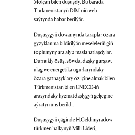
Molçan bilen duşuşdy. Bu barada
Türkmenistanyň DIM-niň web-
saýtynda habar berilýär.
Duşuşygyň dowamynda taraplar özara
gyzyklanma bildirilýän meseleleriň giň
toplumyny ara alyp maslahatlaşdylar.
Durnukly ösüş, söwda, daşky gurşaw,
ulag we energetika ugurlaryndaky
özara gatnaşyklary öz içine almak bilen
Türkmenistan bilen UNECE-iň
arasyndaky hyzmatdaşlygyň geljegine
aýratyn üns berildi.
Duşuşygyň çäginde H.Geldimyradow
türkmen halkynyň Milli Lideri,