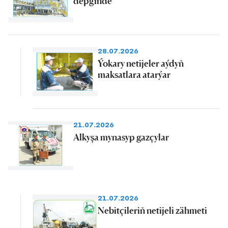
depginde
28.07.2026
Ýokary netijeler aýdyň
maksatlara atarýar
21.07.2026
Alkyşa mynasyp gazçylar
21.07.2026
Nebitçileriň netijeli zähmeti