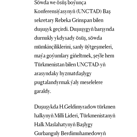
Söwda we ösüş boýunça
Konferensiýasynyň (UNCTAD) Baş
sekretary Rebeka Grinspan bilen
duşuşyk geçirdi. Duşuşygyň barşynda
durnukly ykdysady ösüş, söwda
mümkinçiliklerini, sanly üýtgeşmeleri,
maýa goýumlary giňeltmek, şeýle hem
Türkmenistan bilen UNCTAD-yň
arasyndaky hyzmatdaşlygy
pugtalandyrmak ýaly meselelere
garaldy.
Duşuşykda H.Geldimyradow türkmen
halkynyň Milli Lideri, Türkmenistanyň
Halk Maslahatynyň Başlygy
Gurbanguly Berdimuhamedowyň