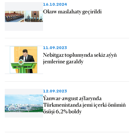
16.10.2024
Okuw maslahaty geçirildi
11.09.2023
Nebitgaz toplumynda sekiz aýyň
jemlerine garaldy
12.09.2023
Ýanwar-awgust aýlarynda
Türkmenistanda jemi içerki önümiň
ösüşi 6,2% boldy