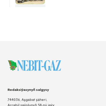
Redaksiýasynyň salgysy
744036, Aşgabat şäheri,
Arçabil şaýolunyň 58-nji jaýy