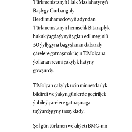
Türkmenistanyň Halk Maslahatynyň
Başlygy Gurbanguly
Berdimuhamedowyň adyndan
Türkmenistanyň hemişelik Bitaraplyk
hukuk ýagdaýynyň yglan edilmeginiň
30 ýyllygyna bagyşlanan dabaraly
çärelere gatnaşmak üçin T.Molçana
ýollanan resmi çakylyk hatyny
gowşurdy.
T.Molçan çakylyk üçin minnetdarlyk
bildirdi we ýakyn günlerde geçiriljek
ýubileý çärelere gatnaşmaga
taýýardygyny tassyklady.
Şol gün türkmen wekiliýeti BMG-niň