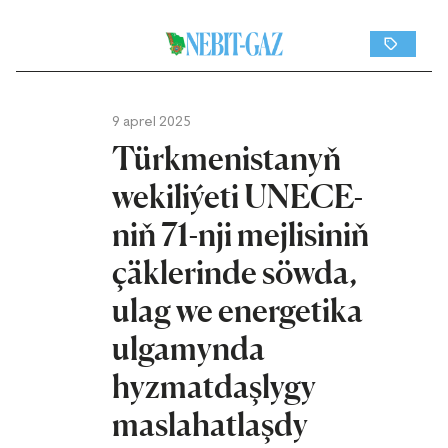
9 aprel 2025
Türkmenistanyň
wekiliýeti UNECE-
niň 71-nji mejlisiniň
çäklerinde söwda,
ulag we energetika
ulgamynda
hyzmatdaşlygy
maslahatlaşdy