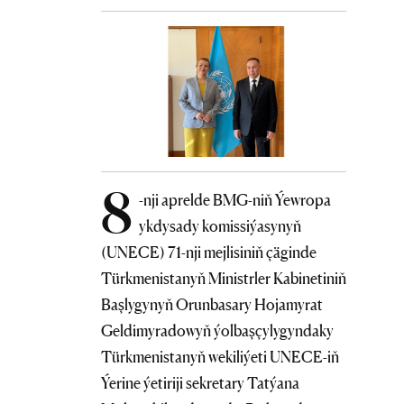
8
-nji aprelde BMG-niň Ýewropa
ykdysady komissiýasynyň
(UNECE) 71-nji mejlisiniň çäginde
Türkmenistanyň Ministrler Kabinetiniň
Başlygynyň Orunbasary Hojamyrat
Geldimyradowyň ýolbaşçylygyndaky
Türkmenistanyň wekiliýeti UNECE-iň
Ýerine ýetiriji sekretary Tatýana