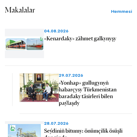
Makalalar
Hemmesi
04.08.2026
«Kenardaky» zähmet galkynyşy
29.07.2026
«Yonhap» gullugynyň
habarçysy Türkmenistan
baradaky täsirleri bilen
paýlaşdy
28.07.2026
Seýdiniň bitumy: önümçilik ösüşli