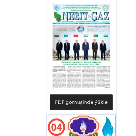
PDF görnüşinde ýükle