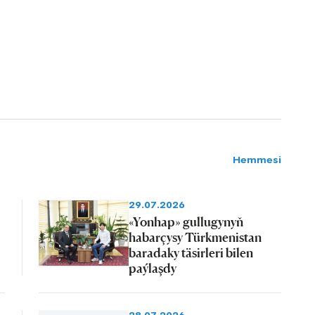
Hemmesi
29.07.2026
«Yonhap» gullugynyň
habarçysy Türkmenistan
baradaky täsirleri bilen
paýlaşdy