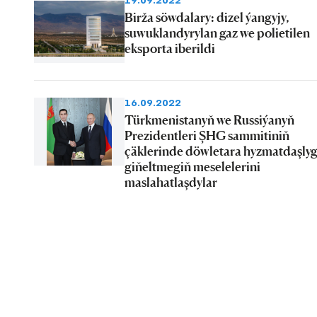
19.09.2022
Birža söwdalary: dizel ýangyjy,
suwuklandyrylan gaz we polietilen
eksporta iberildi
16.09.2022
Türkmenistanyň we Russiýanyň
Prezidentleri ŞHG sammitiniň
çäklerinde döwletara hyzmatdaşly
giňeltmegiň meselelerini
maslahatlaşdylar