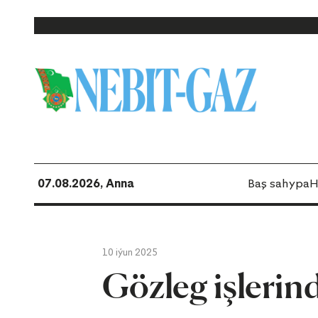
07.08.2026, Anna
Baş sahypa
H
10 iýun 2025
Gözleg işlerin