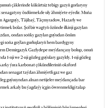
umuň çäklerinde kükürtsiz tebigy gazyň gorlaryny
 senagatyny ösdürmekde uly ähmiýete eýedir. Muňa
lan Agarguýy, Täjibaý, Täçmyradow, Hazarly we
rmek bolar. Şol bir wagtyň özünde ilkinji gazylan
azdan, ondan soňky gazylan guýudan önüm
gi soňa goýlan gurluşlaryň hem bardygyny
ri hem Demirgazyk Gazlydepe meýdançasy bolup, onuň
a 1-nji we 2-nji gözleg guýulary gazyldy. 1-nji gözleg
okarky ýura karbonat çökündileriniň oksford
ndan senagat taýdan ähmiýetli gaz we gaz
zleg guýusyndan alnan netijeler meýdançada bar
ermek arkaly bu ýagdaýy içgin öwrenmekligi talap
az institutynyň geofizika bölüminiň hünärmenleri