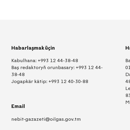
Habarlaşmak üçin
H
Kabulhana:
+993 12 44-38-48
B
Baş redaktoryň orunbasary:
+993 12 44-
0
38-48
D
Jogapkär kätip:
+993 12 40-30-88
4
L
8
M
Email
nebit-gazazeti@oilgas.gov.tm