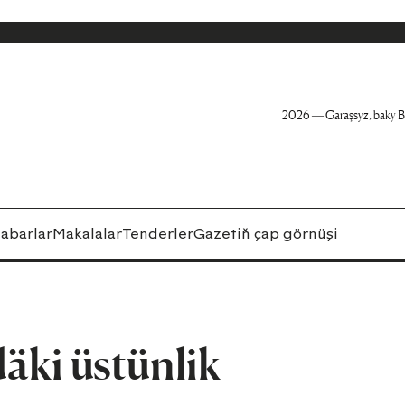
2026 — Garaşsyz, baky B
abarlar
Makalalar
Tenderler
Gazetiň çap görnüşi
däki üstünlik