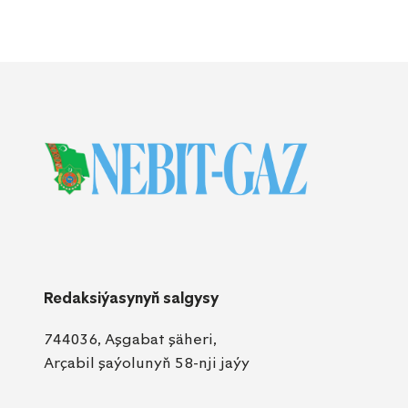
Redaksiýasynyň salgysy
744036, Aşgabat şäheri,
Arçabil şaýolunyň 58-nji jaýy