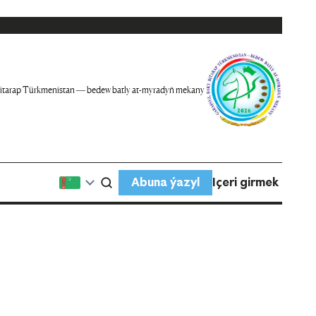
itarap Türkmenistan — bedew batly at-myradyň mekany
Abuna ýazyl
Içeri girmek