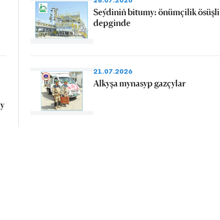
28.07.2026
Seýdiniň bitumy: önümçilik ösüşli
depginde
21.07.2026
Alkyşa mynasyp gazçylar
gy