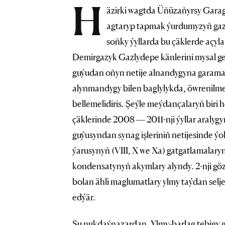
H
äzirki wagtda Üňüzaňyrsy Garag
agtaryp tapmak ýurdumyzyň gaz
soňky ýyllarda bu çäklerde açy
Demirgazyk Gazlydepe känlerini mysal geti
guýudan oňyn netije alnandygyna garam
alynmandygy bilen baglylykda, öwrenilme
bellemelidiris. Şeýle meýdançalaryň bi
çäklerinde 2008 — 2011-nji ýyllar aralygynd
guýusyndan synag işleriniň netijesinde ý
ýarusynyň (VIII, X we Xa) gatgatlamalary
kondensatynyň akymlary alyndy. 2-nji gö
bolan ähli maglumatlary ylmy taýdan selj
edýär.
Şu nukdaýnazardan, Ylmy-barlag tebigy g