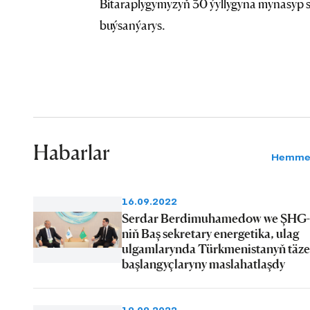
Bitaraplygymyzyň 30 ýyllygyna mynasy
buýsanýarys.
Habarlar
Hemme
16.09.2022
Serdar Berdimuhamedow we ŞHG-
niň Baş sekretary energetika, ulag
ulgamlarynda Türkmenistanyň täze
başlangyçlaryny maslahatlaşdy