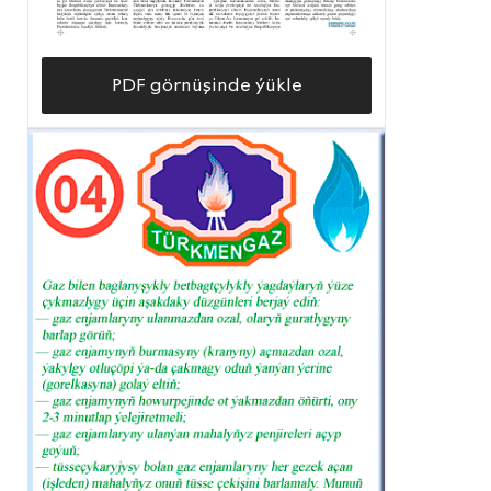
PDF görnüşinde ýükle