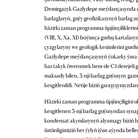
Demirgazyk Gazlydepe meýdançasynda dür
barlaglaryň, guýy geofizikasynyň barlag
häzirki zaman programma üpjünçiliklerini
(VIII, X, Xa, XI) boýunça gurluş kartalary
çyzgylaryny we geologik kesimlerini gurdul
Gazlydepe meýdançasynyň ýokarky ýura d
has takyk öwrenmek hem-de C1 derejeli
maksady bilen, 3-nji barlag guýusyny gazm
kesgitlenildi. Netije biziň garaşyşymyzda
Häzirki zaman programma üpjünçiligini u
kesgitlenen 3-nji barlag guýusyndan syna
kondensat akymlarynyň alynmagy biziň he
üstünligimiziň her ýylyň iýun aýynda bel