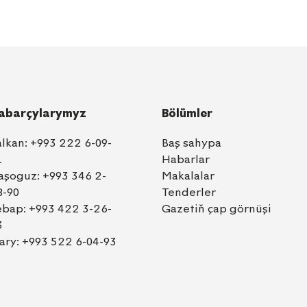
abarçylarymyz
Bölümler
alkan:
+993 222 6-09-
Baş sahypa
1
Habarlar
aşoguz:
+993 346 2-
Makalalar
8-90
Tenderler
ebap:
+993 422 3-26-
Gazetiň çap görnüşi
3
ary:
+993 522 6-04-93