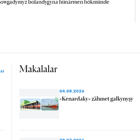
p sowgadymyz bolandygyna hünärmen hökmünde
Makalalar
si
04.08.2026
«Kenardaky» zähmet galkynyşy