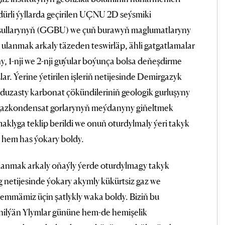
li ýyllarda geçirilen UÇNU 2D seýsmiki
 usullarynyň (GGBU) we çuň burawyň maglumatlaryny
 ulanmak arkaly täzeden teswirläp, ähli gatgatlamalar
ny, 1-nji we 2-nji guýular boýunça bolsa deňeşdirme
ar. Ýerine ýetirilen işleriň netijesinde Demirgazyk
uzasty karbonat çökündileriniň geologik gurluşyny
 gazkondensat gorlarynyň meýdanyny giňeltmek
aklyga teklip berildi we onuň oturdylmaly ýeri takyk
n hem has ýokary boldy.
lanmak arkaly oňaýly ýerde oturdylmagy takyk
g netijesinde ýokary akymly kükürtsiz gaz we
mmämiz üçin şatlykly waka boldy. Biziň bu
lenilýän Ylymlar gününe hem-de hemişelik