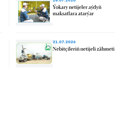
28.07.2026
Ýokary netijeler aýdyň
maksatlara atarýar
21.07.2026
Nebitçileriň netijeli zähmeti