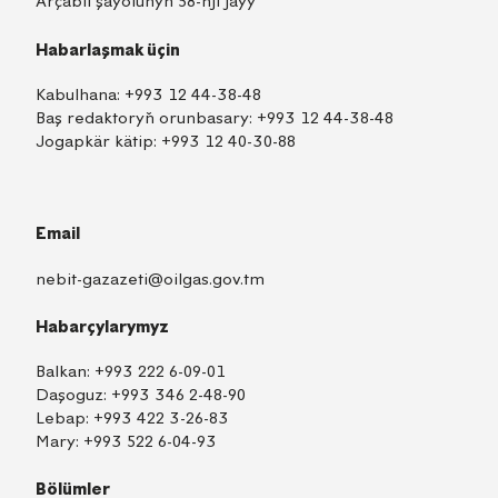
Arçabil şaýolunyň 58-nji jaýy
Habarlaşmak üçin
Kabulhana:
+993 12 44-38-48
Baş redaktoryň orunbasary:
+993 12 44-38-48
Jogapkär kätip:
+993 12 40-30-88
Email
nebit-gazazeti@oilgas.gov.tm
Habarçylarymyz
Balkan:
+993 222 6-09-01
Daşoguz:
+993 346 2-48-90
Lebap:
+993 422 3-26-83
Mary:
+993 522 6-04-93
Bölümler