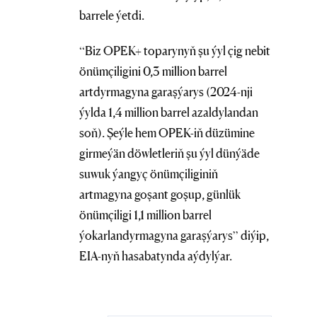
barrele ýetdi.
“Biz OPEK+ toparynyň şu ýyl çig nebit
önümçiligini 0,3 million barrel
artdyrmagyna garaşýarys (2024-nji
ýylda 1,4 million barrel azaldylandan
soň). Şeýle hem OPEK-iň düzümine
girmeýän döwletleriň şu ýyl dünýäde
suwuk ýangyç önümçiliginiň
artmagyna goşant goşup, günlük
önümçiligi 1,1 million barrel
ýokarlandyrmagyna garaşýarys” diýip,
EIA-nyň hasabatynda aýdylýar.