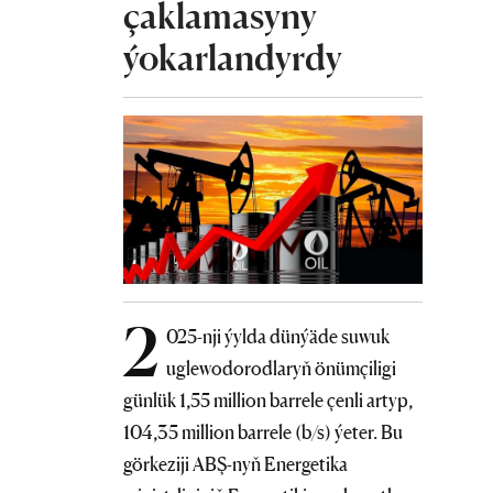
çaklamasyny
ýokarlandyrdy
2
025-nji ýylda dünýäde suwuk
uglewodorodlaryň önümçiligi
günlük 1,55 million barrele çenli artyp,
104,35 million barrele (b/s) ýeter. Bu
görkeziji ABŞ-nyň Energetika