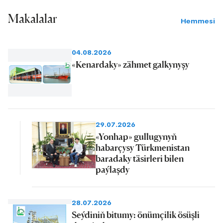
Makalalar
Hemmesi
04.08.2026
«Kenardaky» zähmet galkynyşy
29.07.2026
«Yonhap» gullugynyň
habarçysy Türkmenistan
baradaky täsirleri bilen
paýlaşdy
28.07.2026
Seýdiniň bitumy: önümçilik ösüşli