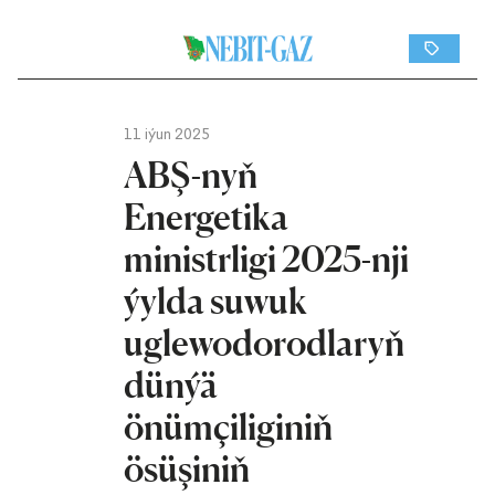
11 iýun 2025
ABŞ-nyň
Energetika
ministrligi 2025-nji
ýylda suwuk
uglewodorodlaryň
dünýä
önümçiliginiň
ösüşiniň