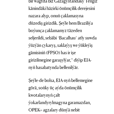
bir wagtda biz Gazagystandaky Tengiz
känindäki häzirki önümçilik derejesini
nazara alyp, onuň çaklamasyna
düzediş girizdik. Şeýle hem Braziliýa
boýunça çaklamamyz täzeden
seljerildi, sebäbi ‘Bacalhau’ atly suwda
ýüzýän çykaryş, saklaýyş we ýükleýiş
gämisiniň (FPSO) has ir işe
girizilmegine garaşylýar,” diýip EIA-
nyň hasabatynda bellenilýär.
Şeýle-de bolsa, EIA-nyň bellemegine
görä, soňky üç aýda önümçilik
kwotalarynyň çalt
ýokarlandyrylmagyna garamazdan,
OPEK+ agzalary dünýä nebit