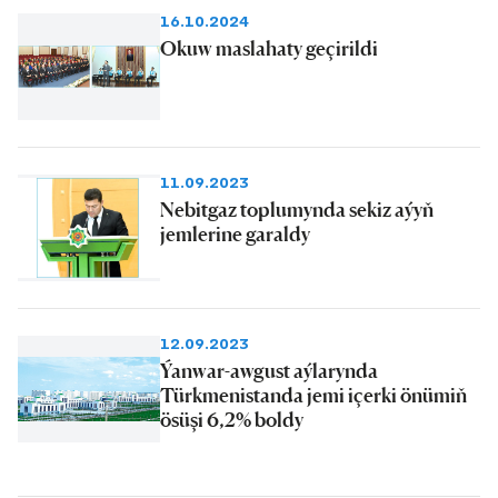
16.10.2024
Okuw maslahaty geçirildi
11.09.2023
Nebitgaz toplumynda sekiz aýyň
jemlerine garaldy
12.09.2023
Ýanwar-awgust aýlarynda
Türkmenistanda jemi içerki önümiň
ösüşi 6,2% boldy