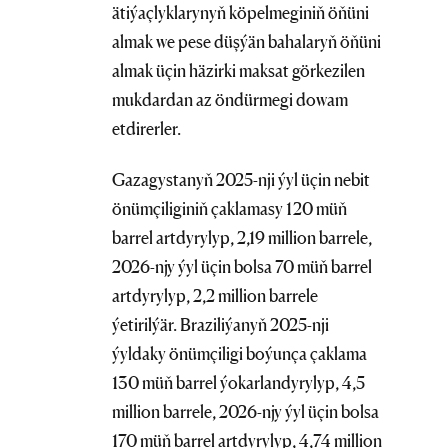
ätiýaçlyklarynyň köpelmeginiň öňüni
almak we pese düşýän bahalaryň öňüni
almak üçin häzirki maksat görkezilen
mukdardan az öndürmegi dowam
etdirerler.
Gazagystanyň 2025-nji ýyl üçin nebit
önümçiliginiň çaklamasy 120 müň
barrel artdyrylyp, 2,19 million barrele,
2026-njy ýyl üçin bolsa 70 müň barrel
artdyrylyp, 2,2 million barrele
ýetirilýär. Braziliýanyň 2025-nji
ýyldaky önümçiligi boýunça çaklama
130 müň barrel ýokarlandyrylyp, 4,5
million barrele, 2026-njy ýyl üçin bolsa
170 müň barrel artdyrylyp, 4,74 million