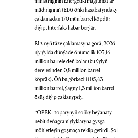
ministrliginiň Energetiki maglumatlar
müdirliginiň (EIA) öňki hasabatyndaky
çaklamadan 170 müň barrel köpdür
diýip, Interfaks habar berýär.
EIA-nyň täze çaklamasyna görä, 2026-
njy ýylda dünýäde önümçilik 105,14
million barrele deň bolar (bu ýylyň
derejesinden 0,8 million barrel
köpräk). Öň bu görkeziji 105,43
million barrel, ýagny 1,3 million barrel
ösüş diýip çaklanypdy.
“OPEK+ toparynyň soňky beýanaty
nebit deňagramlylyklaryna gysga
möhletleýin goşmaça teklip getirdi. Şol