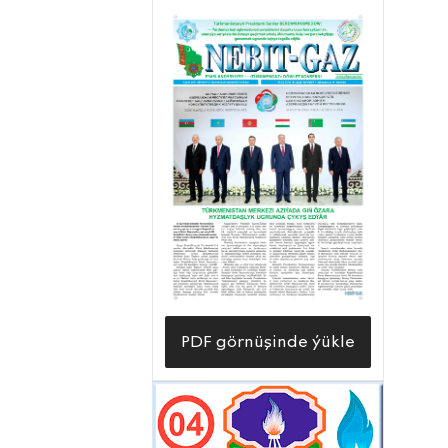
PDF görnüşinde ýükle