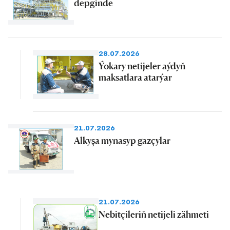
depginde
28.07.2026
Ýokary netijeler aýdyň
maksatlara atarýar
21.07.2026
Alkyşa mynasyp gazçylar
21.07.2026
Nebitçileriň netijeli zähmeti