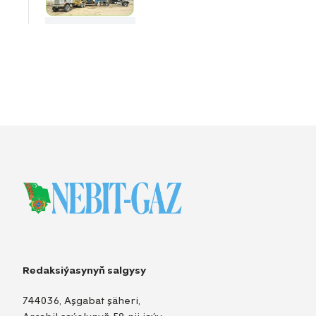
Redaksiýasynyň salgysy
744036, Aşgabat şäheri,