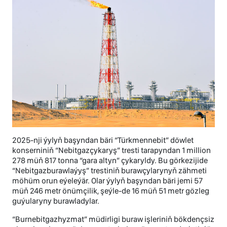
2025-nji ýylyň başyndan bäri “Türkmennebit” döwlet
konserniniň “Nebitgazçykaryş” tresti tarapyndan 1 million
278 müň 817 tonna “gara altyn” çykaryldy. Bu görkezijide
“Nebitgazburawlaýyş” trestiniň burawçylarynyň zähmeti
möhüm orun eýeleýär. Olar ýylyň başyndan bäri jemi 57
müň 246 metr önümçilik, şeýle-de 16 müň 51 metr gözleg
guýularyny burawladylar.
“Burnebitgazhyzmat” müdirligi buraw işleriniň bökdençsiz