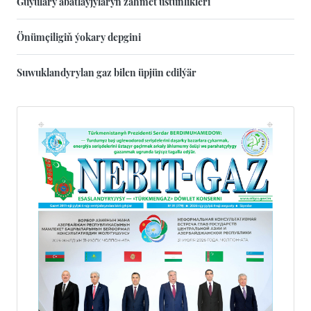
Guýulary abatlaýjylaryň zähmet üstünlikleri
Önümçiligiň ýokary depgini
Suwuklandyrylan gaz bilen üpjün edilýär