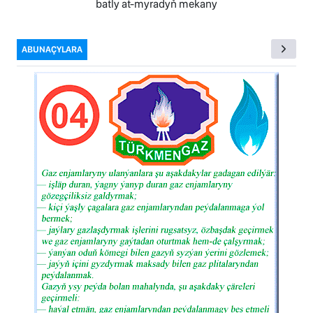
batly at-myradyň mekany
ABUNAÇYLARA