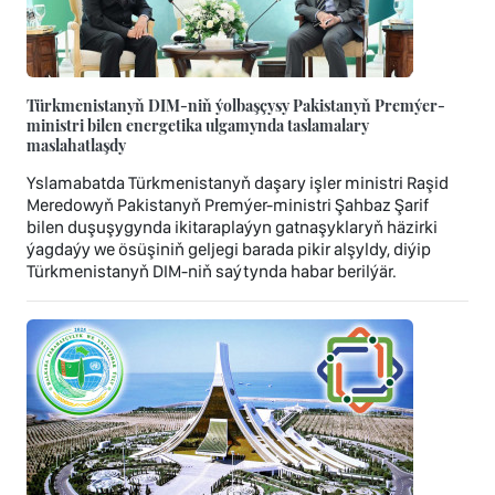
Türkmenistanyň DIM-niň ýolbaşçysy Pakistanyň Premýer-
ministri bilen energetika ulgamynda taslamalary
maslahatlaşdy
Yslamabatda Türkmenistanyň daşary işler ministri Raşid
Meredowyň Pakistanyň Premýer-ministri Şahbaz Şarif
bilen duşuşygynda ikitaraplaýyn gatnaşyklaryň häzirki
ýagdaýy we ösüşiniň geljegi barada pikir alşyldy, diýip
Türkmenistanyň DIM-niň saýtynda habar berilýär.