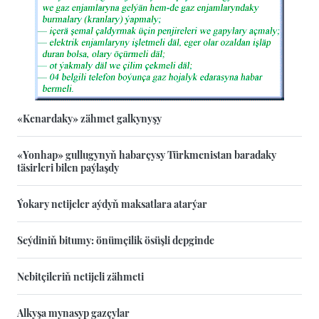
«Kenardaky» zähmet galkynyşy
«Yonhap» gullugynyň habarçysy Türkmenistan baradaky
täsirleri bilen paýlaşdy
Ýokary netijeler aýdyň maksatlara atarýar
Seýdiniň bitumy: önümçilik ösüşli depginde
Nebitçileriň netijeli zähmeti
Alkyşa mynasyp gazçylar