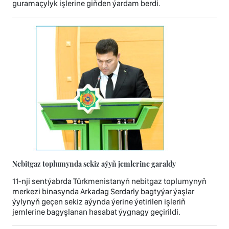
guramaçylyk işlerine giňden ýardam berdi.
Nebitgaz toplumynda sekiz aýyň jemlerine garaldy
11-nji sentýabrda Türkmenistanyň nebitgaz toplumynyň
merkezi binasynda Arkadag Serdarly bagtyýar ýaşlar
ýylynyň geçen sekiz aýynda ýerine ýetirilen işleriň
jemlerine bagyşlanan hasabat ýygnagy geçirildi.