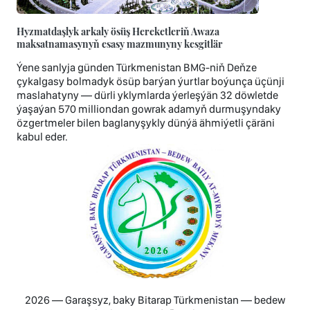
Hyzmatdaşlyk arkaly ösüş Hereketleriň Awaza
maksatnamasynyň esasy mazmunyny kesgitlär
Ýene sanlyja günden Türkmenistan BMG-niň Deňze
çykalgasy bolmadyk ösüp barýan ýurtlar boýunça üçünji
maslahatyny — dürli yklymlarda ýerleşýän 32 döwletde
ýaşaýan 570 milliondan gowrak adamyň durmuşyndaky
özgertmeler bilen baglanyşykly dünýä ähmiýetli çäräni
kabul eder.
2026 — Garaşsyz, baky Bitarap Türkmenistan — bedew