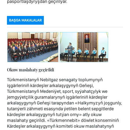
pasportlaşdyryşdan geçirilýär.
BAŞGA MAKALALAR
Okuw maslahaty geçirildi
Türkmenistanyň Nebitgaz senagaty toplumynyň
işgärleriniň kärdeşler arkalaşygynyň Geňeşi,
Türkmenistanyň Medeniýet, sport, syýahatçylyk we
jemgyýetçilik guramalarynyň işgärleriniň kärdeşler
arkalaşygynyň Geňeşi tarapyndan «Halkymyzyň joşgunly,
tutanýerli zähmeti esasynda ýetilen belent sepgitlerde
kärdeşler arkalaşygynyň tutýan orny» atly okuw
maslahaty geçirildi. «Türkmennebit» döwlet konserniniň
Kärdeşler arkalaşygynyň komiteti okuw maslahatynyň