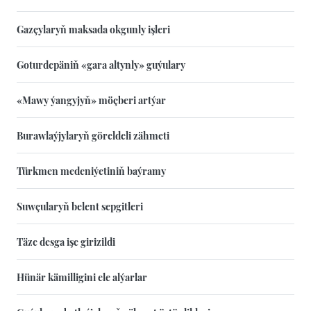
Gazçylaryň maksada okgunly işleri
Goturdepäniň «gara altynly» guýulary
«Mawy ýangyjyň» möçberi artýar
Burawlaýjylaryň göreldeli zähmeti
Türkmen medeniýetiniň baýramy
Suwçularyň belent sepgitleri
Täze desga işe girizildi
Hünär kämilligini ele alýarlar