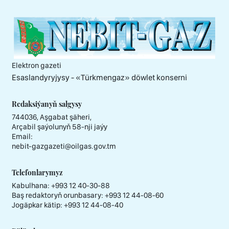
Elektron gazeti
Esaslandyryjysy - «Тürkmengaz» döwlet konserni
Redaksiýanyň salgysy
744036, Aşgabat şäheri,
Arçabil şaýolunyň 58-nji jaýy
Email:
nebit-gazgazeti@oilgas.gov.tm
Telefonlarymyz
Kabulhana:
+993 12 40-30-88
Baş redaktoryň orunbasary:
+993 12 44-08-60
Jogäpkar kätip:
+993 12 44-08-40