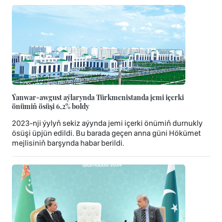
Ýanwar-awgust aýlarynda Türkmenistanda jemi içerki
önümiň ösüşi 6,2% boldy
2023-nji ýylyň sekiz aýynda jemi içerki önümiň durnukly
ösüşi üpjün edildi. Bu barada geçen anna güni Hökümet
mejlisiniň barşynda habar berildi.