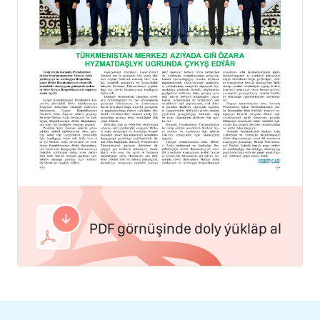
PDF görnüşinde doly ýükläp al