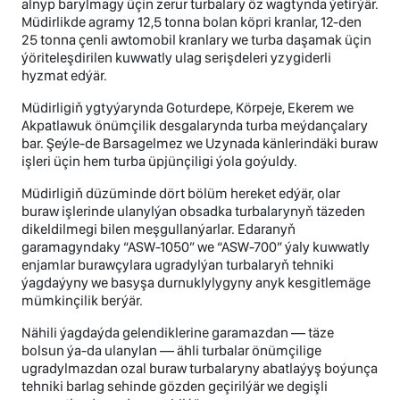
alnyp barylmagy üçin zerur turbalary öz wagtynda ýetirýär.
Müdirlikde agramy 12,5 tonna bolan köpri kranlar, 12-den
25 tonna çenli awtomobil kranlary we turba daşamak üçin
ýöriteleşdirilen kuwwatly ulag serişdeleri yzygiderli
hyzmat edýär.
Müdirligiň ygtyýarynda Goturdepe, Körpeje, Ekerem we
Akpatlawuk önümçilik desgalarynda turba meýdançalary
bar. Şeýle-de Barsagelmez we Uzynada känlerindäki buraw
işleri üçin hem turba üpjünçiligi ýola goýuldy.
Müdirligiň düzüminde dört bölüm hereket edýär, olar
buraw işlerinde ulanylýan obsadka turbalarynyň täzeden
dikeldilmegi bilen meşgullanýarlar. Edaranyň
garamagyndaky “ASW-1050” we “ASW-700” ýaly kuwwatly
enjamlar burawçylara ugradylýan turbalaryň tehniki
ýagdaýyny we basyşa durnuklylygyny anyk kesgitlemäge
mümkinçilik berýär.
Nähili ýagdaýda gelendiklerine garamazdan — täze
bolsun ýa-da ulanylan — ähli turbalar önümçilige
ugradylmazdan ozal buraw turbalaryny abatlaýyş boýunça
tehniki barlag sehinde gözden geçirilýär we degişli