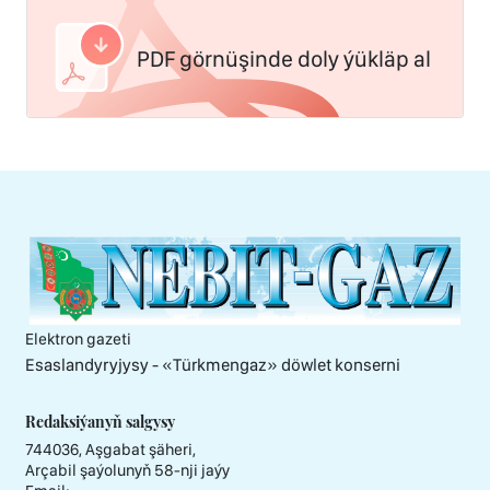
PDF görnüşinde doly ýükläp al
Elektron gazeti
Esaslandyryjysy - «Тürkmengaz» döwlet konserni
Redaksiýanyň salgysy
744036, Aşgabat şäheri,
Arçabil şaýolunyň 58-nji jaýy