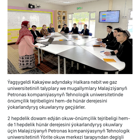
Ýagşygeldi Kakaýew adyndaky Halkara nebit we gaz
uniwersitetiniň talyplary we mugallymlary Malaýziýanyň
Petronas kompaniýasynyň Tehnologik uniwersitetinde
önümçilik tejribeligini hem-de hünär derejesini
ýokarlandyryş okuwlaryny geçýärler.
2 hepdelik dowam edýän okuw-önümçilik tejribeligi hem-
de 1 hepdelik hünär derejesini ýokarlandyryş okuwlary
üçin Malaýziýanyň Petronas kompaniýasynyň Tehnologik
uniwersitetiniň Ýörite okuw merkezi tarapyndan degişli