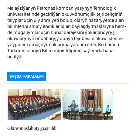
Malaýziýanyň Petronas kompaniýasynyň Tehnologik
uniwersitetinde geçirilýän okuw-önümçilik tejribeliginiň
talyplar üçin uly ähmiýeti bolup, olaryň nazaryýetde alan
bilimlerini amaly endikler bilen baýlaşdyrmaklaryna hem-
de mugallymlar üçin hünär derejesini ýokarlandyryş
okuwlarynyň öňdebaryjy dünýä tejribesini okuw işlerine
yzygiderli ornaşdyrmaklaryna ýardam eder. Bu barada
Türkmenistanyň Bilim ministrliginiň saýtynda habar
berilýär.
BAŞGA MAKALALAR
Okuw maslahaty geçirildi