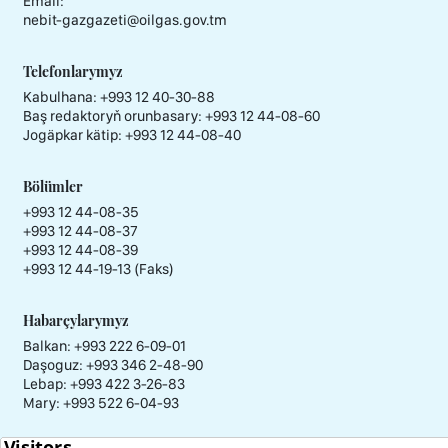
Email:
nebit-gazgazeti@oilgas.gov.tm
Telefonlarymyz
Kabulhana:
+993 12 40-30-88
Baş redaktoryň orunbasary:
+993 12 44-08-60
Jogäpkar kätip:
+993 12 44-08-40
Bölümler
+993 12 44-08-35
+993 12 44-08-37
+993 12 44-08-39
+993 12 44-19-13 (Faks)
Habarçylarymyz
Balkan: +993 222 6-09-01
Daşoguz: +993 346 2-48-90
Lebap: +993 422 3-26-83
Mary: +993 522 6-04-93