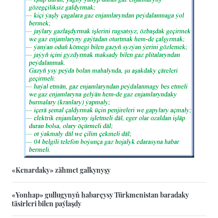
«Kenardaky» zähmet galkynyşy
«Yonhap» gullugynyň habarçysy Türkmenistan baradaky
täsirleri bilen paýlaşdy