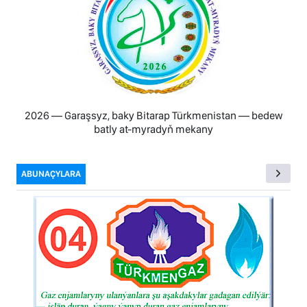
2026 — Garaşsyz, baky Bitarap Türkmenistan — bedew
batly at-myradyň mekany
ABUNAÇYLARA