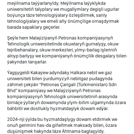
meýilnama taýýarlanyldy. Meýilnama laýyklykda
uniwersitetiň talyplary we mugallymlary degişli ugurlar
boýunça täze tehnologiýalary özleşdirmek, sanly
tehnologiýalary we emeli aňy önümçilige ornaşdyrmak
barada sapaklary geçerler.
Şeýle hem Malaýziýanyň Petronas kompaniýasynyň
Tehnologik uniwersitetinde okuwlaryň gurnalyşy, okuw
tejribehanalary, okuw merkezleri, ylmy-barlag işleriniň
alnyp barlyşy we kompaniýanyň önümçilik desgalary bilen
ýakyndan tanşarlar.
Ýagşygeldi Kakaýew adyndaky Halkara nebit we gaz
uniwersiteti bilen ýurdumyzyň nebitgaz pudagynda
zähmet çekýän “Petronas Çarigali (Türkmenistan) Sdn
Bhd” kompaniýasy we Malaýziýanyň Petronas
kompaniýasynyň Tehnologik uniwersitetiniň arasynda
birnäçe ýyllaryň dowamynda ylym-bilim ulgamynda özara
bähbitli we dostlukly hyzmatdaşlyk dowam edýär.
2024-nji ýylda bu hyzmatdaşlygy dowam etdirmek we
onuň gerimini has-da giňeltmek maksady bilen, özara
düşünişmek hakynda täze Ähtnama baglaşyldy.