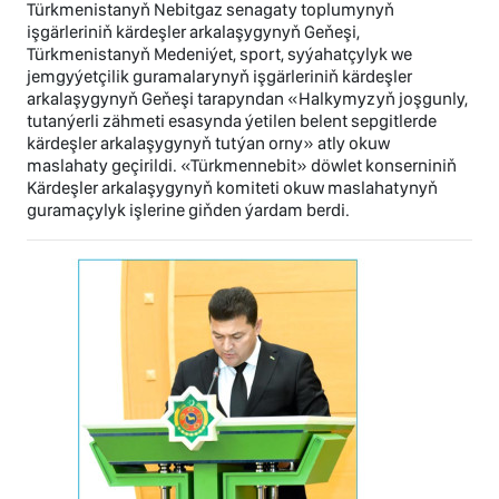
Türkmenistanyň Nebitgaz senagaty toplumynyň
işgärleriniň kärdeşler arkalaşygynyň Geňeşi,
Türkmenistanyň Medeniýet, sport, syýahatçylyk we
jemgyýetçilik guramalarynyň işgärleriniň kärdeşler
arkalaşygynyň Geňeşi tarapyndan «Halkymyzyň joşgunly,
tutanýerli zähmeti esasynda ýetilen belent sepgitlerde
kärdeşler arkalaşygynyň tutýan orny» atly okuw
maslahaty geçirildi. «Türkmennebit» döwlet konserniniň
Kärdeşler arkalaşygynyň komiteti okuw maslahatynyň
guramaçylyk işlerine giňden ýardam berdi.