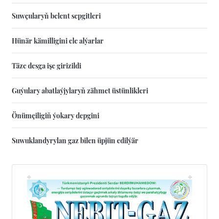
Suwçularyň belent sepgitleri
Hünär kämilligini ele alýarlar
Täze desga işe girizildi
Guýulary abatlaýjylaryň zähmet üstünlikleri
Önümçiligiň ýokary depgini
Suwuklandyrylan gaz bilen üpjün edilýär