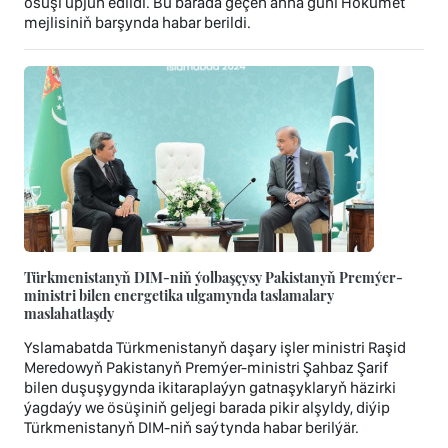
ösüşi üpjün edildi. Bu barada geçen anna güni Hökümet
mejlisiniň barşynda habar berildi.
Türkmenistanyň DIM-niň ýolbaşçysy Pakistanyň Premýer-
ministri bilen energetika ulgamynda taslamalary
maslahatlaşdy
Yslamabatda Türkmenistanyň daşary işler ministri Raşid
Meredowyň Pakistanyň Premýer-ministri Şahbaz Şarif
bilen duşuşygynda ikitaraplaýyn gatnaşyklaryň häzirki
ýagdaýy we ösüşiniň geljegi barada pikir alşyldy, diýip
Türkmenistanyň DIM-niň saýtynda habar berilýär.