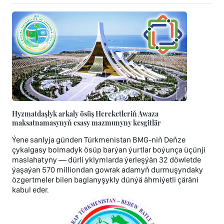
Hyzmatdaşlyk arkaly ösüş Hereketleriň Awaza
maksatnamasynyň esasy mazmunyny kesgitlär
Ýene sanlyja günden Türkmenistan BMG-niň Deňze
çykalgasy bolmadyk ösüp barýan ýurtlar boýunça üçünji
maslahatyny — dürli yklymlarda ýerleşýän 32 döwletde
ýaşaýan 570 milliondan gowrak adamyň durmuşyndaky
özgertmeler bilen baglanyşykly dünýä ähmiýetli çäräni
kabul eder.