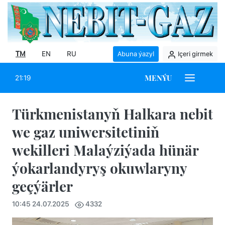
TM
EN
RU
Abuna ýazyl
Içeri girmek
MENÝU
21:19
Türkmenistanyň Halkara nebit
we gaz uniwersitetiniň
wekilleri Malaýziýada hünär
ýokarlandyryş okuwlaryny
geçýärler
10:45 24.07.2025
4332