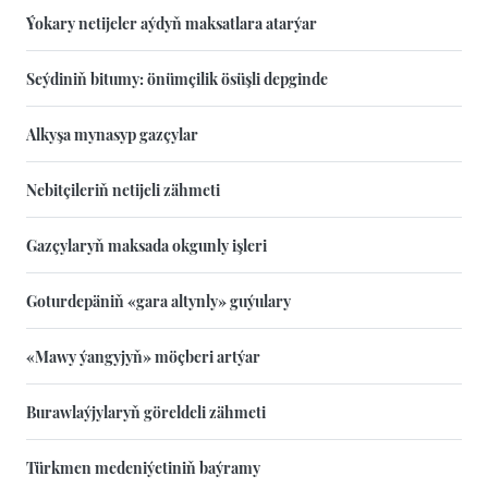
Ýokary netijeler aýdyň maksatlara atarýar
Seýdiniň bitumy: önümçilik ösüşli depginde
Alkyşa mynasyp gazçylar
Nebitçileriň netijeli zähmeti
Gazçylaryň maksada okgunly işleri
Goturdepäniň «gara altynly» guýulary
«Mawy ýangyjyň» möçberi artýar
Burawlaýjylaryň göreldeli zähmeti
Türkmen medeniýetiniň baýramy