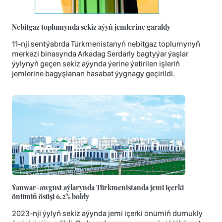
Nebitgaz toplumynda sekiz aýyň jemlerine garaldy
11-nji sentýabrda Türkmenistanyň nebitgaz toplumynyň
merkezi binasynda Arkadag Serdarly bagtyýar ýaşlar
ýylynyň geçen sekiz aýynda ýerine ýetirilen işleriň
jemlerine bagyşlanan hasabat ýygnagy geçirildi.
Ýanwar-awgust aýlarynda Türkmenistanda jemi içerki
önümiň ösüşi 6,2% boldy
2023-nji ýylyň sekiz aýynda jemi içerki önümiň durnukly