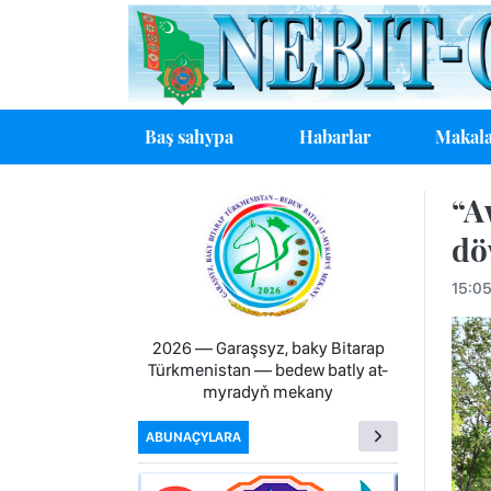
Baş sahypa
Habarlar
Makala
“A
dö
15:0
2026 — Garaşsyz, baky Bitarap
Türkmenistan — bedew batly at-
myradyň mekany
ABUNAÇYLARA