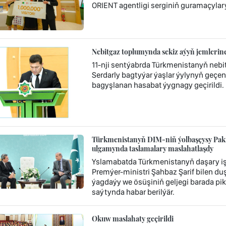
ORIENT agentligi serginiň guramaçylar
Nebitgaz toplumynda sekiz aýyň jemlerin
11-nji sentýabrda Türkmenistanyň neb
Serdarly bagtyýar ýaşlar ýylynyň geçen 
bagyşlanan hasabat ýygnagy geçirildi.
Türkmenistanyň DIM-niň ýolbaşçysy Paki
ulgamynda taslamalary maslahatlaşdy
Yslamabatda Türkmenistanyň daşary iş
Premýer-ministri Şahbaz Şarif bilen du
ýagdaýy we ösüşiniň geljegi barada pik
saýtynda habar berilýär.
Okuw maslahaty geçirildi