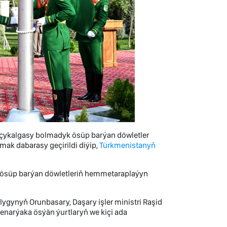
 çykalgasy bolmadyk ösüp barýan döwletler
k dabarasy geçirildi diýip,
Türkmenistanyň
k ösüp barýan döwletleriň hemmetaraplaýyn
ygynyň Orunbasary, Daşary işler ministri Raşid
narýaka ösýän ýurtlaryň we kiçi ada