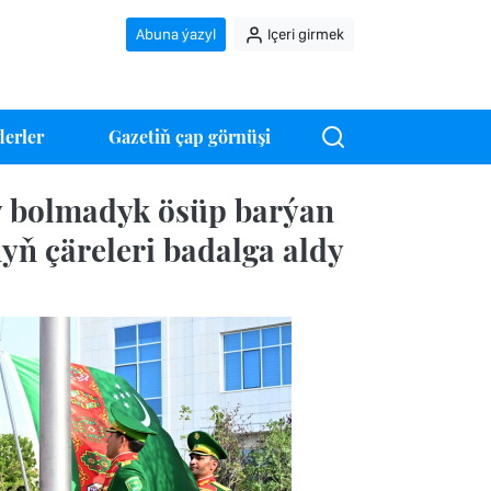
Abuna ýazyl
Içeri girmek
erler
Gazetiň çap görnüşi
 bolmadyk ösüp barýan
yň çäreleri badalga aldy