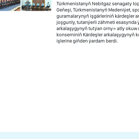
Türkmenistanyň Nebitgaz senagaty top
Geňeşi, Türkmenistanyň Medeniýet, spo
guramalarynyň işgärleriniň kärdeşler
joşgunly, tutanýerli zähmeti esasynda ý
arkalaşygynyň tutýan orny» atly okuw 
konserniniň Kärdeşler arkalaşygynyň 
işlerine giňden ýardam berdi.