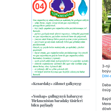
3-nj
boýu
DIM-
«Kenardaky» zähmet galkynyşy
Dabar
ösüş
«Yonhap» gullugynyň habarçysy
Baýda
Türkmenistan baradaky täsirleri
Mere
bilen paýlaşdy
döwle