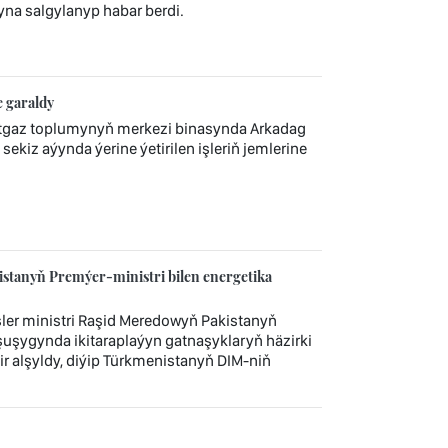
yna salgylanyp habar berdi.
e garaldy
itgaz toplumynyň merkezi binasynda Arkadag
sekiz aýynda ýerine ýetirilen işleriň jemlerine
stanyň Premýer-ministri bilen energetika
ler ministri Raşid Meredowyň Pakistanyň
şuşygynda ikitaraplaýyn gatnaşyklaryň häzirki
ir alşyldy, diýip Türkmenistanyň DIM-niň