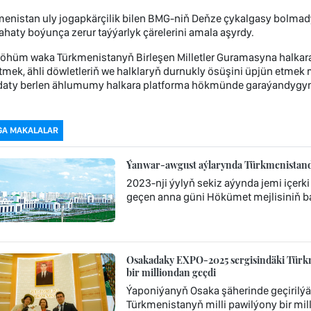
enistan uly jogapkärçilik bilen BMG-niň Deňze çykalgasy bolmad
haty boýunça zerur taýýarlyk çärelerini amala aşyrdy.
öhüm waka Türkmenistanyň Birleşen Milletler Guramasyna halka
tmek, ähli döwletleriň we halklaryň durnukly ösüşini üpjün etmek
aty berlen ählumumy halkara platforma hökmünde garaýandygyn
GA MAKALALAR
Ýanwar-awgust aýlarynda Türkmenistanda
2023-nji ýylyň sekiz aýynda jemi içerk
geçen anna güni Hökümet mejlisiniň ba
Osakadaky EXPO-2025 sergisindäki Türkm
bir milliondan geçdi
Ýaponiýanyň Osaka şäherinde geçirilý
Türkmenistanyň milli pawilýony bir mi