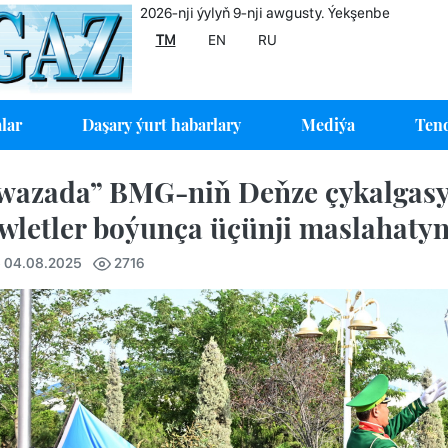
2026-nji ýylyň 9-nji awgusty. Ýekşenbe
TM
EN
RU
lar
Daşary ýurt habarlary
Mediýa
Tend
wazada” BMG-niň Deňze çykalgasy
wletler boýunça üçünji maslahatyn
5 04.08.2025
2716