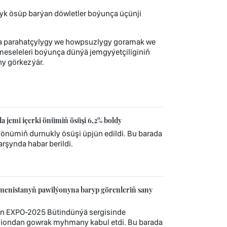
yk ösüp barýan döwletler boýunça üçünji
ra parahatçylygy we howpsuzlygy goramak we
 meseleleri boýunça dünýä jemgyýetçiliginiň
y görkezýär.
 jemi içerki önümiň ösüşi 6,2% boldy
i önümiň durnukly ösüşi üpjün edildi. Bu barada
rşynda habar berildi.
enistanyň pawilýonyna baryp görenleriň sany
än EXPO‑2025 Bütindünýä sergisinde
lliondan gowrak myhmany kabul etdi. Bu barada