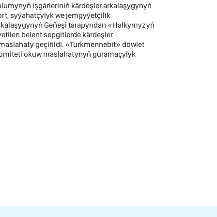
lumynyň işgärleriniň kärdeşler arkalaşygynyň
rt, syýahatçylyk we jemgyýetçilik
 arkalaşygynyň Geňeşi tarapyndan «Halkymyzyň
etilen belent sepgitlerde kärdeşler
maslahaty geçirildi. «Türkmennebit» döwlet
komiteti okuw maslahatynyň guramaçylyk