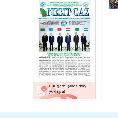
PDF görnüşinde doly
ýükläp al