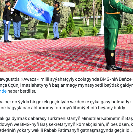
i awgustda «Awaza» milli syýahatçylyk zolagynda BMG-niň Deňze
nça üçünji maslahatynyň başlanmagy mynasybetli baýdak galdyrma
nde
habar berdiler.
a her on ýylda bir gezek geçirilýän we deňze çykalgasy bolmady
ine bagyşlanan ählumumy forumyň ähmiýetiniň beýany boldy.
k galdyrmak dabarasy Türkmenistanyň Ministrler Kabinetiniň Başl
dowyň we BMG-nyň Baş sekretarynyň kömekçisiniň, iň pes ösen, ke
tleriniň ýokary wekili Rabab Fatimanyň gatnaşmagynda geçirildi.