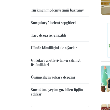
Türkmen medeniýetiniň baýramy
Suwçularyň belent sepgitleri
Täze desga işe girizildi
Hünär kämilligini ele alýarlar
Guýulary abatlaýjylaryň zähmet
üstünlikleri
Önümçiligiň ýokary depgini
Suwuklandyrylan gaz bilen üpjün
edilýär