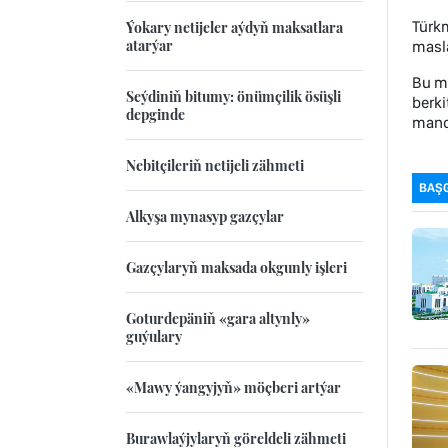
Türkm
Ýokary netijeler aýdyň maksatlara
atarýar
masla
Bu m
Seýdiniň bitumy: önümçilik ösüşli
berki
depginde
mand
Nebitçileriň netijeli zähmeti
BAŞ
Alkyşa mynasyp gazçylar
Gazçylaryň maksada okgunly işleri
Goturdepäniň «gara altynly»
guýulary
«Mawy ýangyjyň» möçberi artýar
Burawlaýjylaryň göreldeli zähmeti