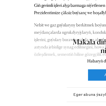
Giň gerimli işleri alyp barmaga niýetlenen
Prezidentimize çäksiz buýsanç we hoşallyk
Nebit we gaz guýularyny berkitmek boýunç
meýdançalarda ugrukdyryjylaryň, kondukt
işlerini, guýulary burawlamakda we abatla
Makala diň
astynda jebislige synag edilmegini, howa
n
özleşdirmek, sementiň hiline gözegçilik 
Habaryň d
zähmet üstünlikleri onuň maddy-tehniki b
hem berk baglanyşyklydyr.
Eger abuna ýazy