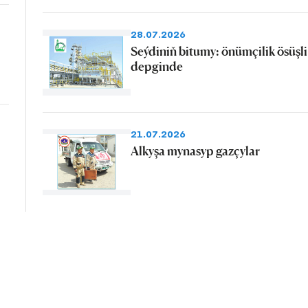
28.07.2026
Seýdiniň bitumy: önümçilik ösüşli
depginde
21.07.2026
Alkyşa mynasyp gazçylar