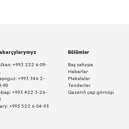
abarçylarymyz
Bölümler
alkan:
+993 222 6-09-
Baş sahypa
1
Habarlar
aşoguz:
+993 346 2-
Makalalar
8-90
Tenderler
ebap:
+993 422 3-26-
Gazetiň çap görnüşi
3
ary:
+993 522 6-04-93