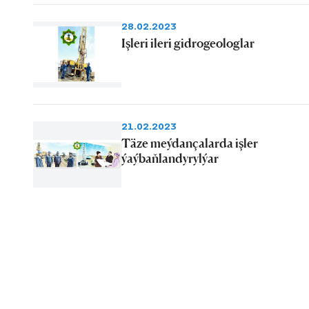
28.02.2023
Işleri ileri gidrogeologlar
21.02.2023
Täze meýdançalarda işler
ýaýbaňlandyrylýar