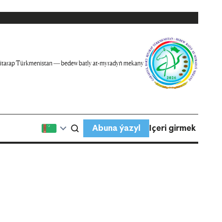
itarap Türkmenistan — bedew batly at-myradyň mekany
Abuna ýazyl
Içeri girmek