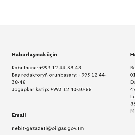
Habarlaşmak üçin
H
Kabulhana:
+993 12 44-38-48
B
Baş redaktoryň orunbasary:
+993 12 44-
0
38-48
D
Jogapkär kätip:
+993 12 40-30-88
4
L
8
M
Email
nebit-gazazeti@oilgas.gov.tm