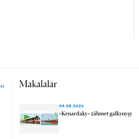
Makalalar
si
04.08.2026
«Kenardaky» zähmet galkynyşy