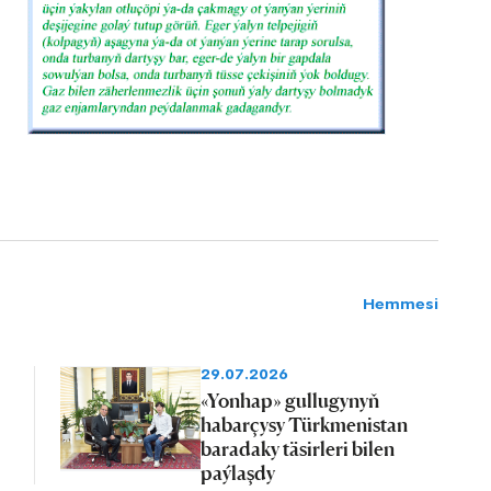
Hemmesi
29.07.2026
«Yonhap» gullugynyň
habarçysy Türkmenistan
baradaky täsirleri bilen
paýlaşdy