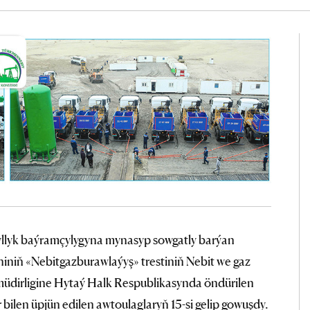
yllyk baýramçylygyna mynasyp sowgatly barýan
niň «Nebitgazburawlaýyş» trestiniň Nebit we gaz
üdirligine Hytaý Halk Respublikasynda öndürilen
 bilen üpjün edilen awtoulaglaryň 15-si gelip gowuşdy.