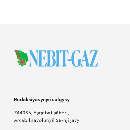
Redaksiýasynyň salgysy
744036, Aşgabat şäheri,
Arçabil şaýolunyň 58-nji jaýy