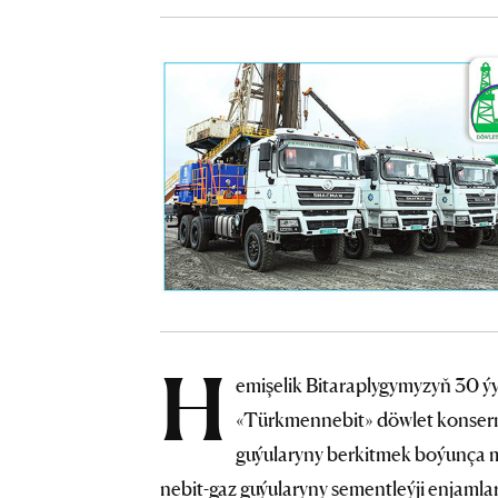
H
emişelik Bitaraplygymyzyň 30 ý
«Türkmennebit» döwlet konserni
guýularyny berkitmek boýunça m
nebit-gaz guýularyny sementleýji enjamlar