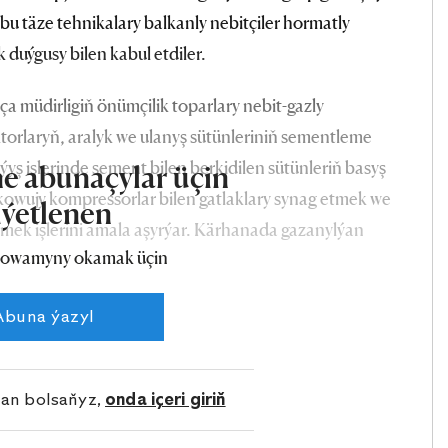
 bu täze tehnikalary balkanly nebitçiler hormatly
 duýgusy bilen kabul etdiler.
a müdirligiň önümçilik toparlary nebit-gazly
orlaryň, aralyk we ulanyş sütünleriniň sementleme
ýyş işlerinde sement bilen berkidilen sütünleriň basyş
e abunaçylar üçin
 kowujy kompressorlar bilen gatlaklary synag etmek we
iýetlenen
etmek işlerini amala aşyrýar. Kärhanada gazanylýan
owamyny okamak üçin
inýadynyň yzygiderli pugtalandyrylýandygy bilen
Abuna ýazyl
lan bolsaňyz,
onda içeri giriň