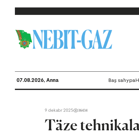
07.08.2026, Anna
Baş sahypa
H
9 dekabr 2025
36434
Täze tehnikala