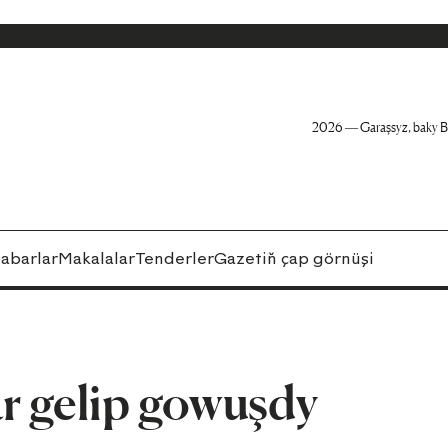
2026 — Garaşsyz, baky B
abarlar
Makalalar
Tenderler
Gazetiň çap görnüşi
r gelip gowuşdy