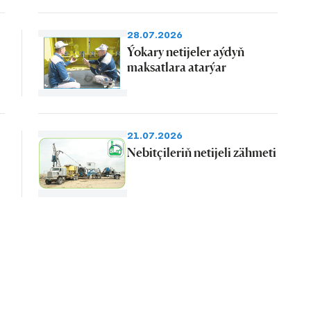
28.07.2026
Ýokary netijeler aýdyň
maksatlara atarýar
21.07.2026
Nebitçileriň netijeli zähmeti