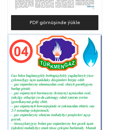
PDF görnüşinde ýükle