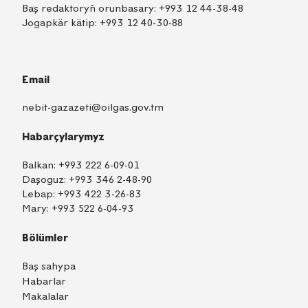
Baş redaktoryň orunbasary:
+993 12 44-38-48
Jogapkär kätip:
+993 12 40-30-88
Email
nebit-gazazeti@oilgas.gov.tm
Habarçylarymyz
Balkan:
+993 222 6-09-01
Daşoguz:
+993 346 2-48-90
Lebap:
+993 422 3-26-83
Mary:
+993 522 6-04-93
Bölümler
Baş sahypa
Habarlar
Makalalar