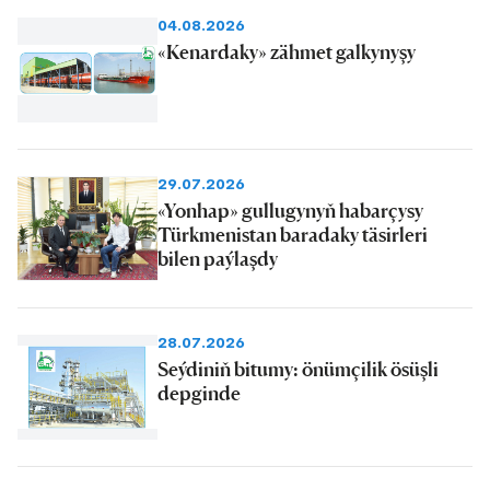
04.08.2026
«Kenardaky» zähmet galkynyşy
29.07.2026
«Yonhap» gullugynyň habarçysy
Türkmenistan baradaky täsirleri
bilen paýlaşdy
28.07.2026
Seýdiniň bitumy: önümçilik ösüşli
depginde