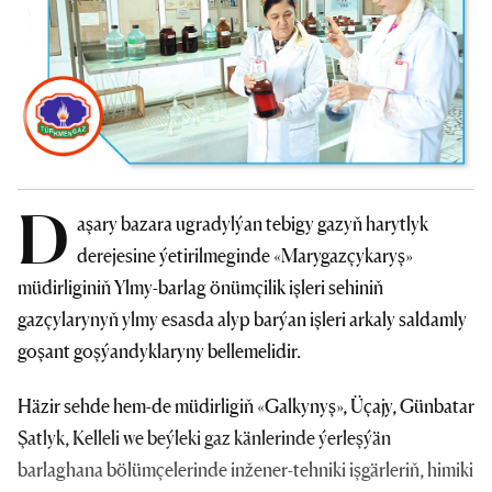
D
aşary bazara ugradylýan tebigy gazyň harytlyk
derejesine ýetirilmeginde «Marygazçykaryş»
müdirliginiň Ylmy-barlag önümçilik işleri sehiniň
gazçylarynyň ylmy esasda alyp barýan işleri arkaly saldamly
goşant goşýandyklaryny bellemelidir.
Häzir sehde hem-de müdirligiň «Galkynyş», Üçajy, Günbatar
Şatlyk, Kelleli we beýleki gaz känlerinde ýerleşýän
barlaghana bölümçelerinde inžener-tehniki işgärleriň, himiki