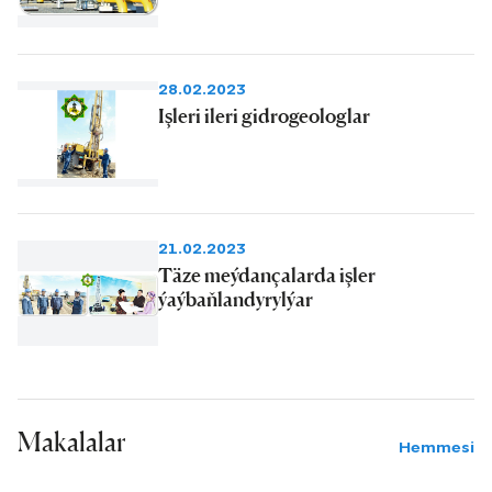
28.02.2023
Işleri ileri gidrogeologlar
21.02.2023
Täze meýdançalarda işler
ýaýbaňlandyrylýar
Makalalar
Hemmesi