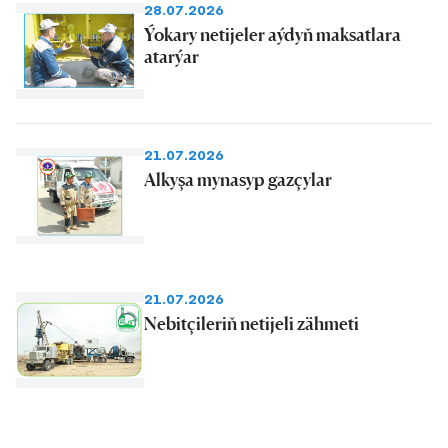
28.07.2026
Ýokary netijeler aýdyň maksatlara
atarýar
21.07.2026
Alkyşa mynasyp gazçylar
21.07.2026
Nebitçileriň netijeli zähmeti