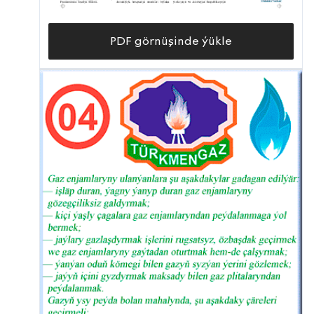
PDF görnüşinde ýükle