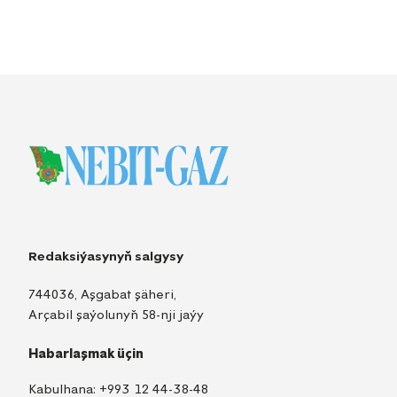
Redaksiýasynyň salgysy
744036, Aşgabat şäheri,
Arçabil şaýolunyň 58-nji jaýy
Habarlaşmak üçin
Kabulhana:
+993 12 44-38-48