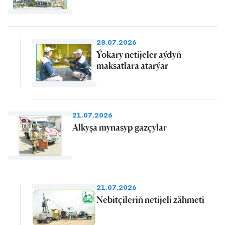
28.07.2026
Ýokary netijeler aýdyň
maksatlara atarýar
21.07.2026
Alkyşa mynasyp gazçylar
21.07.2026
Nebitçileriň netijeli zähmeti