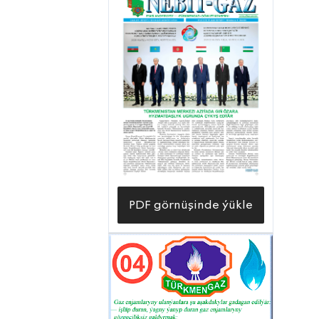
PDF görnüşinde ýükle