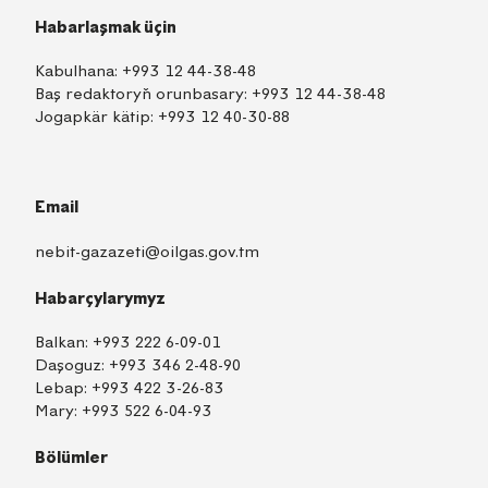
Habarlaşmak üçin
Kabulhana:
+993 12 44-38-48
Baş redaktoryň orunbasary:
+993 12 44-38-48
Jogapkär kätip:
+993 12 40-30-88
Email
nebit-gazazeti@oilgas.gov.tm
Habarçylarymyz
Balkan:
+993 222 6-09-01
Daşoguz:
+993 346 2-48-90
Lebap:
+993 422 3-26-83
Mary:
+993 522 6-04-93
Bölümler