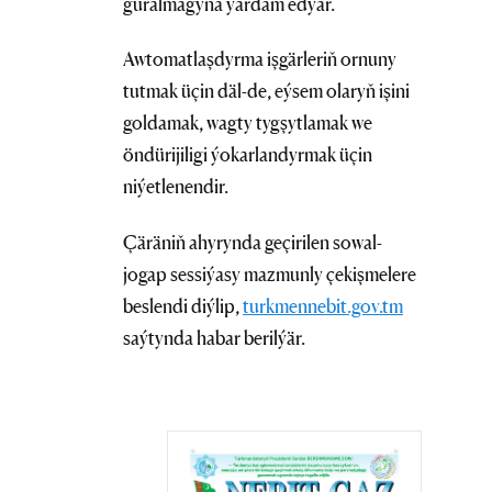
guralmagyna ýardam edýär.
Awtomatlaşdyrma işgärleriň ornuny
tutmak üçin däl-de, eýsem olaryň işini
goldamak, wagty tygşytlamak we
öndürijiligi ýokarlandyrmak üçin
niýetlenendir.
Çäräniň ahyrynda geçirilen sowal-
jogap sessiýasy mazmunly çekişmelere
beslendi diýlip,
turkmennebit.gov.tm
saýtynda habar berilýär.