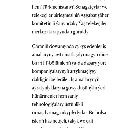
hem Türkmenistanyň Senagatçylar we
telekeçiler birleşmesiniň Aşgabat şäher
komitetiniň ýanyndaky Ýaş telekeçiler
merkezi tarapyndan guruldy.
Çäräniň dowamynda çykyş edenler iş
amallaryny awtomatlaşdyrmagyň diňe
bir iri IT-bölümleriň ýa-da daşary ýurt
kompaniýalarynyň artykmaçlygy
däldigini bellediler. Iş amallarynyň
aýratynlyklaryna gowy düşünýän ýerli
hünärmenler hem sanly
tehnologiýalary üstünlikli
ornaşdyrmaga ukyplydyrlar. Bu bolsa
işleriň has netijeli, takyk we çalt