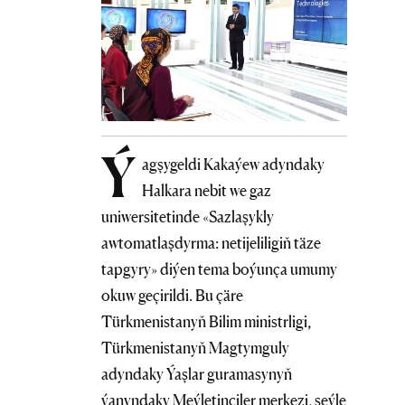
Ý
agşygeldi Kakaýew adyndaky
Halkara nebit we gaz
uniwersitetinde «Sazlaşykly
awtomatlaşdyrma: netijeliligiň täze
tapgyry» diýen tema boýunça umumy
okuw geçirildi. Bu çäre
Türkmenistanyň Bilim ministrligi,
Türkmenistanyň Magtymguly
adyndaky Ýaşlar guramasynyň
ýanyndaky Meýletinçiler merkezi, şeýle