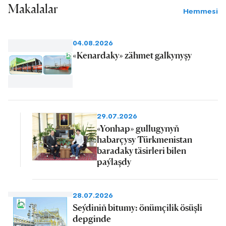
Makalalar
Hemmesi
04.08.2026
«Kenardaky» zähmet galkynyşy
29.07.2026
«Yonhap» gullugynyň
habarçysy Türkmenistan
baradaky täsirleri bilen
paýlaşdy
28.07.2026
Seýdiniň bitumy: önümçilik ösüşli
depginde