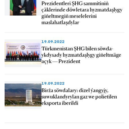
Prezidentleri ŞHG sammitiniň
çäklerinde döwletara hyzmatdaşlygy
giňeltmegiň meselelerini
maslahatlaşdylar
19.09.2022
Türkmenistan ŞHG bilen söwda-
ykdysady hyzmatdaşlygy giňeltmäge
açyk — Prezident
19.09.2022
Birža söwdalary: dizel ýangyjy,
suwuklandyrylan gaz we polietilen
eksporta iberildi