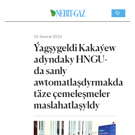
26 fewral 2026
Ýagşygeldi Kakaýew
adyndaky HNGU-
da sanly
awtomatlaşdyrmakda
täze çemeleşmeler
maslahatlaşyldy