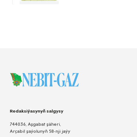
Redaksiýasynyň salgysy
744036, Aşgabat şäheri,
Arçabil şaýolunyň 58-nji jaýy