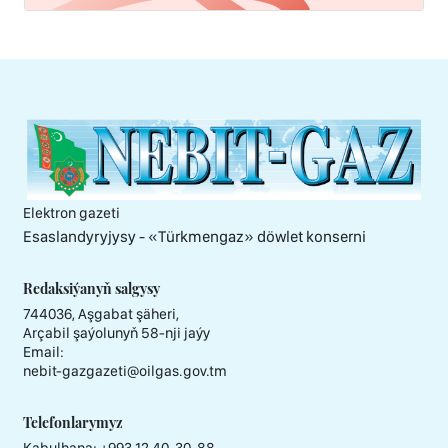
Elektron gazeti
Esaslandyryjysy - «Тürkmengaz» döwlet konserni
Redaksiýanyň salgysy
744036, Aşgabat şäheri,
Arçabil şaýolunyň 58-nji jaýy
Email:
nebit-gazgazeti@oilgas.gov.tm
Telefonlarymyz