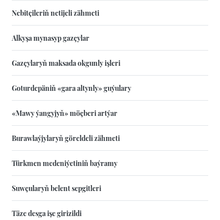
Nebitçileriň netijeli zähmeti
Alkyşa mynasyp gazçylar
Gazçylaryň maksada okgunly işleri
Goturdepäniň «gara altynly» guýulary
«Mawy ýangyjyň» möçberi artýar
Burawlaýjylaryň göreldeli zähmeti
Türkmen medeniýetiniň baýramy
Suwçularyň belent sepgitleri
Täze desga işe girizildi