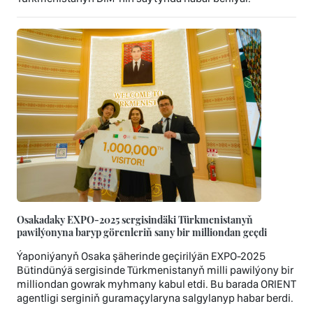
Osakadaky EXPO-2025 sergisindäki Türkmenistanyň
pawilýonyna baryp görenleriň sany bir milliondan geçdi
Ýaponiýanyň Osaka şäherinde geçirilýän EXPO‑2025
Bütindünýä sergisinde Türkmenistanyň milli pawilýony bir
milliondan gowrak myhmany kabul etdi. Bu barada ORIENT
agentligi serginiň guramaçylaryna salgylanyp habar berdi.