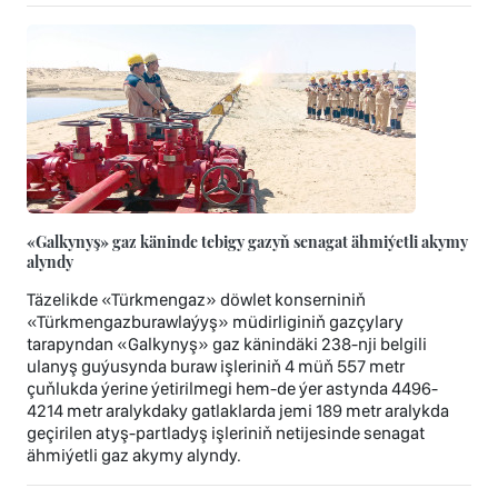
«Galkynyş» gaz käninde tebigy gazyň senagat ähmiýetli akymy
alyndy
Täzelikde «Türkmengaz» döwlet konserniniň
«Türkmengazburawlaýyş» müdirliginiň gazçylary
tarapyndan «Galkynyş» gaz känindäki 238-nji belgili
ulanyş guýusynda buraw işleriniň 4 müň 557 metr
çuňlukda ýerine ýetirilmegi hem-de ýer astynda 4496-
4214 metr aralykdaky gatlaklarda jemi 189 metr aralykda
geçirilen atyş-partladyş işleriniň netijesinde senagat
ähmiýetli gaz akymy alyndy.