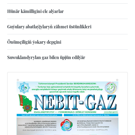
Hünär kämilligini ele alýarlar
Guýulary abatlaýjylaryň zähmet üstünlikleri
Önümçiligiň ýokary depgini
Suwuklandyrylan gaz bilen üpjün edilýär