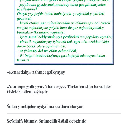
«Kenardaky» zähmet galkynyşy
«Yonhap» gullugynyň habarçysy Türkmenistan baradaky
täsirleri bilen paýlaşdy
Ýokary netijeler aýdyň maksatlara atarýar
Seýdiniň bitumy: önümçilik ösüşli depginde