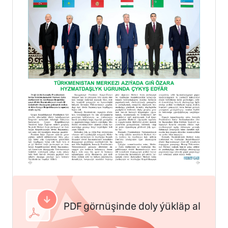
PDF görnüşinde doly ýükläp al