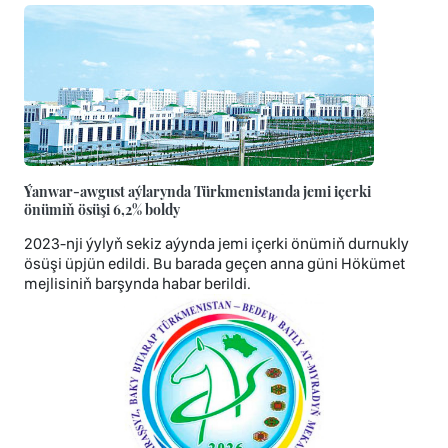
Ýanwar-awgust aýlarynda Türkmenistanda jemi içerki
önümiň ösüşi 6,2% boldy
2023-nji ýylyň sekiz aýynda jemi içerki önümiň durnukly
ösüşi üpjün edildi. Bu barada geçen anna güni Hökümet
mejlisiniň barşynda habar berildi.