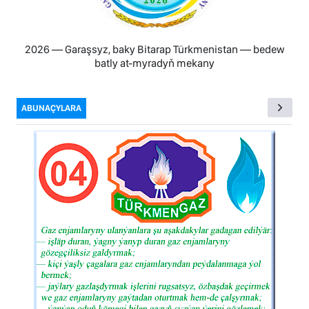
2026 — Garaşsyz, baky Bitarap Türkmenistan — bedew
batly at-myradyň mekany
ABUNAÇYLARA