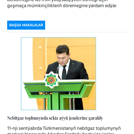
goşmaça mümkinçilikleriň döremegine ýardam edýär.
BAŞGA MAKALALAR
Nebitgaz toplumynda sekiz aýyň jemlerine garaldy
11-nji sentýabrda Türkmenistanyň nebitgaz toplumynyň