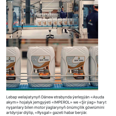
Lebap welaýatynyň Dänew etrabynda ýerleşýän «Asuda
akym» hojalyk jemgyýeti «IMPEROL» we «Şir ýag» haryt
nyşanlary bilen motor ýaglarynyň önümçilik göwrümini
artdyrýar diýlip, «Rysgal» gazeti habar berýär.