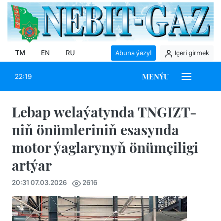
TM
EN
RU
Abuna ýazyl
Içeri girmek
MENÝU
22:19
Lebap welaýatynda TNGIZT-
niň önümleriniň esasynda
motor ýaglarynyň önümçiligi
artýar
20:31 07.03.2026
2616