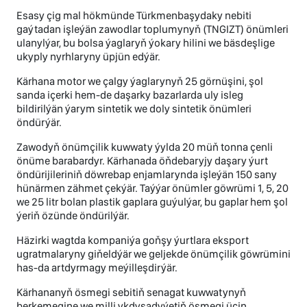
Esasy çig mal hökmünde Türkmenbaşydaky nebiti
gaýtadan işleýän zawodlar toplumynyň (TNGIZT) önümleri
ulanylýar, bu bolsa ýaglaryň ýokary hilini we bäsdeşlige
ukyply nyrhlaryny üpjün edýär.
Kärhana motor we çalgy ýaglarynyň 25 görnüşini, şol
sanda içerki hem-de daşarky bazarlarda uly isleg
bildirilýän ýarym sintetik we doly sintetik önümleri
öndürýär.
Zawodyň önümçilik kuwwaty ýylda 20 müň tonna çenli
önüme barabardyr. Kärhanada öňdebaryjy daşary ýurt
öndürijileriniň döwrebap enjamlarynda işleýän 150 sany
hünärmen zähmet çekýär. Taýýar önümler göwrümi 1, 5, 20
we 25 litr bolan plastik gaplara guýulýar, bu gaplar hem şol
ýeriň özünde öndürilýär.
Häzirki wagtda kompaniýa goňşy ýurtlara eksport
ugratmalaryny giňeldýär we geljekde önümçilik göwrümini
has-da artdyrmagy meýilleşdirýär.
Kärhananyň ösmegi sebitiň senagat kuwwatynyň
berkemegine we milli ykdysadyýetiň ösmegi üçin