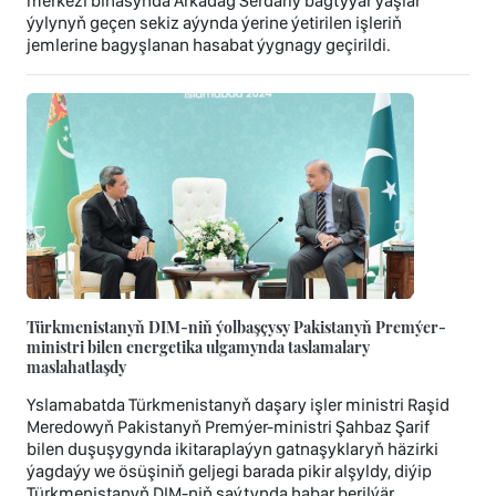
merkezi binasynda Arkadag Serdarly bagtyýar ýaşlar
ýylynyň geçen sekiz aýynda ýerine ýetirilen işleriň
jemlerine bagyşlanan hasabat ýygnagy geçirildi.
Türkmenistanyň DIM-niň ýolbaşçysy Pakistanyň Premýer-
ministri bilen energetika ulgamynda taslamalary
maslahatlaşdy
Yslamabatda Türkmenistanyň daşary işler ministri Raşid
Meredowyň Pakistanyň Premýer-ministri Şahbaz Şarif
bilen duşuşygynda ikitaraplaýyn gatnaşyklaryň häzirki
ýagdaýy we ösüşiniň geljegi barada pikir alşyldy, diýip
Türkmenistanyň DIM-niň saýtynda habar berilýär.