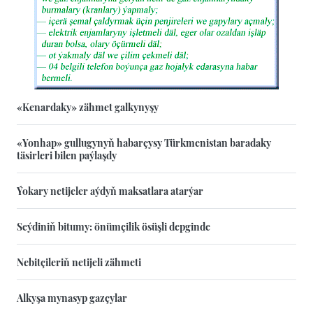
«Kenardaky» zähmet galkynyşy
«Yonhap» gullugynyň habarçysy Türkmenistan baradaky
täsirleri bilen paýlaşdy
Ýokary netijeler aýdyň maksatlara atarýar
Seýdiniň bitumy: önümçilik ösüşli depginde
Nebitçileriň netijeli zähmeti
Alkyşa mynasyp gazçylar