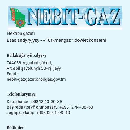
Elektron gazeti
Esaslandyryjysy - «Тürkmengaz» döwlet konserni
Redaksiýanyň salgysy
744036, Aşgabat şäheri,
Arçabil şaýolunyň 58-nji jaýy
Email:
nebit-gazgazeti@oilgas.gov.tm
Telefonlarymyz
Kabulhana:
+993 12 40-30-88
Baş redaktoryň orunbasary:
+993 12 44-08-60
Jogäpkar kätip:
+993 12 44-08-40
Bölümler