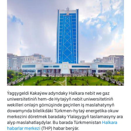
Ýagşygeldi Kakaýew adyndaky Halkara nebit we gaz
uniwersitetiniň hem-de Hytaýyň nebit uniwersitetiniň
wekilleri onlaýn görnüşinde geçirilen iş maslahatynyň
dowamynda bilelikdäki Türkmen-hytaý energetika okuw
merkezini döretmek baradaky Ylalaşygyň taslamasyny ara
alyp maslahatlaşdylar. Bu barada Türkmenistan
Halkara
habarlar merkezi
(THP) habar berýär.