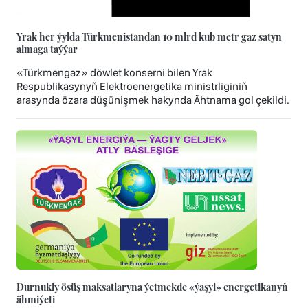
Yrak her ýylda Türkmenistandan 10 mlrd kub metr gaz satyn
almaga taýýar
«Türkmengaz» döwlet konserni bilen Yrak
Respublikasynyň Elektroenergetika ministrliginiň
arasynda özara düşünişmek hakynda Ähtnama gol çekildi.
Durnukly ösüş maksatlaryna ýetmekde «ýaşyl» energetikanyň
ähmiýeti