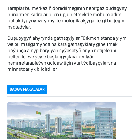
Taraplar bu merkeziň döredilmeginiň nebitgaz pudagyny
hünärmen kadralar bilen üpjün etmekde möhüm ädim
boljakdygyny we ylmy-tehnologik alşyga itergi berjegini
nygtadylar.
Duşuşygyň ahyrynda gatnaşyjylar Türkmenistanda ylym
we bilim ulgamynda halkara gatnaşyklary giňeltmek
boýunça alnyp barylýan syýasatyň oňyn netijelerini
bellediler we şeýle başlangyçlara berilýän
hemmetaraplaýyn goldaw üçin ýurt ýolbaşçylaryna
minnetdarlyk bildirdiler.
BAŞGA MAKALALAR