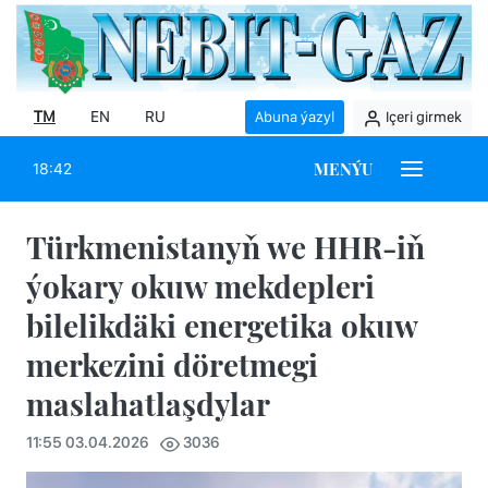
TM
EN
RU
Abuna ýazyl
Içeri girmek
MENÝU
18:42
Türkmenistanyň we HHR-iň
ýokary okuw mekdepleri
bilelikdäki energetika okuw
merkezini döretmegi
maslahatlaşdylar
11:55 03.04.2026
3036