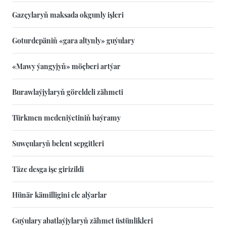
Gazçylaryň maksada okgunly işleri
Goturdepäniň «gara altynly» guýulary
«Mawy ýangyjyň» möçberi artýar
Burawlaýjylaryň göreldeli zähmeti
Türkmen medeniýetiniň baýramy
Suwçularyň belent sepgitleri
Täze desga işe girizildi
Hünär kämilligini ele alýarlar
Guýulary abatlaýjylaryň zähmet üstünlikleri