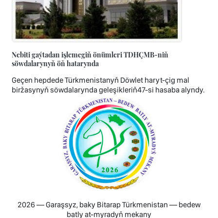
Nebiti gaýtadan işlemegiň önümleri TDHÇMB-niň
söwdalarynyň öň hatarynda
Geçen hepdede Türkmenistanyň Döwlet haryt-çig mal
biržasynyň söwdalarynda geleşikleriň47-si hasaba alyndy.
2026 — Garaşsyz, baky Bitarap Türkmenistan — bedew
batly at-myradyň mekany