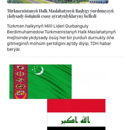
Türkmenistanyň Halk Maslahatynyň Başlygy ýurdumyzyň
ykdysady ösüşiniň esasy aýratynlyklaryny belledi
Türkmen halkynyň Milli Lideri Gurbanguly
Berdimuhamedow Türkmenistanyň Halk Maslahatynyň
mejlisinde ykdysady ösüş her bir ýurduň durnukly öňe
gitmeginiň möhüm şertdigini aýtdy diýip, TDH habar
berýär.