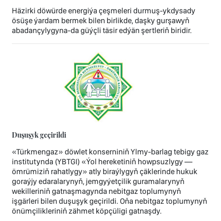
Häzirki döwürde energiýa çeşmeleri durmuş-ykdysady
ösüşe ýardam bermek bilen birlikde, daşky gurşawyň
abadançylygyna-da güýçli täsir edýän şertleriň biridir.
Duşuşyk geçirildi
«Türkmengaz» döwlet konserniniň Ylmy-barlag tebigy gaz
institutynda (YBTGI) «Ýol hereketiniň howpsuzlygy —
ömrümiziň rahatlygy» atly biraýlygyň çäklerinde hukuk
goraýjy edaralarynyň, jemgyýetçilik guramalarynyň
wekilleriniň gatnaşmagynda nebitgaz toplumynyň
işgärleri bilen duşuşyk geçirildi. Oňa nebitgaz toplumynyň
önümçilikleriniň zähmet köpçüligi gatnaşdy.