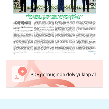
PDF görnüşinde doly ýükläp al