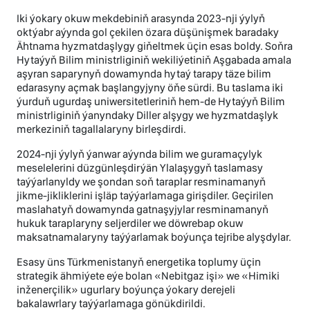
Iki ýokary okuw mekdebiniň arasynda 2023-nji ýylyň
oktýabr aýynda gol çekilen özara düşünişmek baradaky
Ähtnama hyzmatdaşlygy giňeltmek üçin esas boldy. Soňra
Hytaýyň Bilim ministrliginiň wekiliýetiniň Aşgabada amala
aşyran saparynyň dowamynda hytaý tarapy täze bilim
edarasyny açmak başlangyjyny öňe sürdi. Bu taslama iki
ýurduň ugurdaş uniwersitetleriniň hem-de Hytaýyň Bilim
ministrliginiň ýanyndaky Diller alşygy we hyzmatdaşlyk
merkeziniň tagallalaryny birleşdirdi.
2024-nji ýylyň ýanwar aýynda bilim we guramaçylyk
meselelerini düzgünleşdirýän Ylalaşygyň taslamasy
taýýarlanyldy we şondan soň taraplar resminamanyň
jikme-jikliklerini işläp taýýarlamaga girişdiler. Geçirilen
maslahatyň dowamynda gatnaşyjylar resminamanyň
hukuk taraplaryny seljerdiler we döwrebap okuw
maksatnamalaryny taýýarlamak boýunça tejribe alyşdylar.
Esasy üns Türkmenistanyň energetika toplumy üçin
strategik ähmiýete eýe bolan «Nebitgaz işi» we «Himiki
inženerçilik» ugurlary boýunça ýokary derejeli
bakalawrlary taýýarlamaga gönükdirildi.