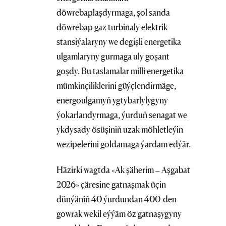
döwrebaplaşdyrmaga, şol sanda
döwrebap gaz turbinaly elektrik
stansiýalaryny we degişli energetika
ulgamlaryny gurmaga uly goşant
goşdy. Bu taslamalar milli energetika
mümkinçiliklerini güýçlendirmäge,
energoulgamyň ygtybarlylygyny
ýokarlandyrmaga, ýurduň senagat we
ykdysady ösüşiniň uzak möhletleýin
wezipelerini goldamaga ýardam edýär.
Häzirki wagtda «Ak şäherim – Aşgabat
2026» çäresine gatnaşmak üçin
dünýäniň 40 ýurdundan 400-den
gowrak wekil eýýäm öz gatnaşygyny