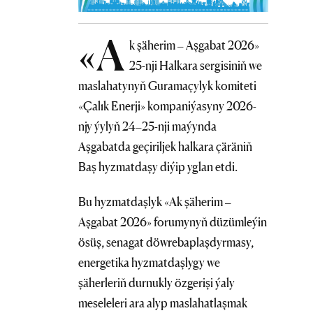
«A
k şäherim – Aşgabat 2026»
25-nji Halkara sergisiniň we
maslahatynyň Guramaçylyk komiteti
«Çalık Enerji» kompaniýasyny 2026-
njy ýylyň 24–25-nji maýynda
Aşgabatda geçiriljek halkara çäräniň
Baş hyzmatdaşy diýip yglan etdi.
Bu hyzmatdaşlyk «Ak şäherim –
Aşgabat 2026» forumynyň düzümleýin
ösüş, senagat döwrebaplaşdyrmasy,
energetika hyzmatdaşlygy we
şäherleriň durnukly özgerişi ýaly
meseleleri ara alyp maslahatlaşmak