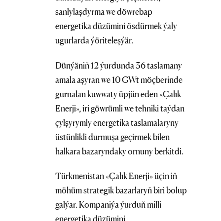
sanlylaşdyrma we döwrebap
energetika düzümini ösdürmek ýaly
ugurlarda ýöriteleşýär.
Dünýäniň 12 ýurdunda 36 taslamany
amala aşyran we 10 GWt möçberinde
gurnalan kuwwaty üpjün eden «Çalık
Enerji», iri göwrümli we tehniki taýdan
çylşyrymly energetika taslamalaryny
üstünlikli durmuşa geçirmek bilen
halkara bazaryndaky ornuny berkitdi.
Türkmenistan «Çalık Enerji» üçin iň
möhüm strategik bazarlaryň biri bolup
galýar. Kompaniýa ýurduň milli
energetika düzümini