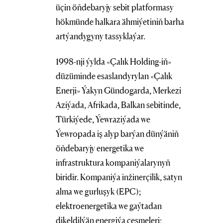
üçin öňdebaryjy sebit platformasy
hökmünde halkara ähmiýetiniň barha
artýandygyny tassyklaýar.
1998-nji ýylda «Çalık Holding-iň»
düzüminde esaslandyrylan «Çalık
Enerji» Ýakyn Gündogarda, Merkezi
Aziýada, Afrikada, Balkan sebitinde,
Türkiýede, Ýewraziýada we
Ýewropada iş alyp barýan dünýäniň
öňdebaryjy energetika we
infrastruktura kompaniýalarynyň
biridir. Kompaniýa inžinerçilik, satyn
alma we gurluşyk (EPC);
elektroenergetika we gaýtadan
dikeldilýän energiýa çeşmeleri;