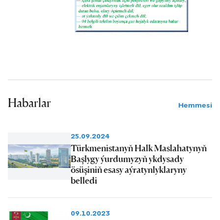
Habarlar
Hemmesi
25.09.2024
Türkmenistanyň Halk Maslahatynyň
Başlygy ýurdumyzyň ykdysady
ösüşiniň esasy aýratynlyklaryny
belledi
09.10.2023