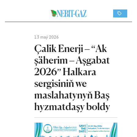
13 maý 2026
Çalik Enerji – “Ak
şäherim – Aşgabat
2026” Halkara
sergisiniň we
maslahatynyň Baş
hyzmatdaşy boldy