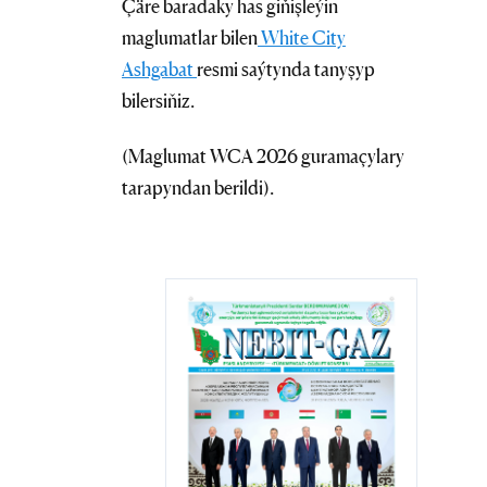
Çäre baradaky has giňişleýin
maglumatlar bilen
White City
Ashgabat
resmi saýtynda tanyşyp
bilersiňiz.
(Maglumat WCA 2026 guramaçylary
tarapyndan berildi).