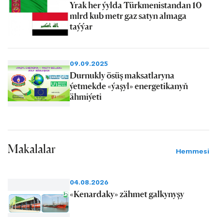
Yrak her ýylda Türkmenistandan 10
mlrd kub metr gaz satyn almaga
taýýar
09.09.2025
Durnukly ösüş maksatlaryna
ýetmekde «ýaşyl» energetikanyň
ähmiýeti
Makalalar
Hemmesi
04.08.2026
«Kenardaky» zähmet galkynyşy