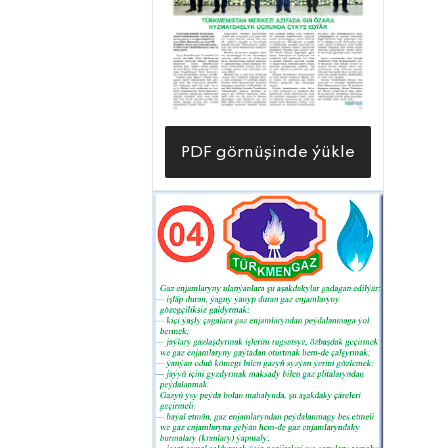
PDF görnüşinde ýükle