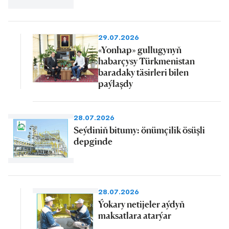
29.07.2026
«Yonhap» gullugynyň
habarçysy Türkmenistan
baradaky täsirleri bilen
paýlaşdy
28.07.2026
Seýdiniň bitumy: önümçilik ösüşli
depginde
28.07.2026
Ýokary netijeler aýdyň
maksatlara atarýar