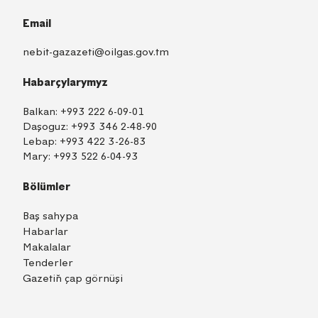
Email
nebit-gazazeti@oilgas.gov.tm
Habarçylarymyz
Balkan:
+993 222 6-09-01
Daşoguz:
+993 346 2-48-90
Lebap:
+993 422 3-26-83
Mary:
+993 522 6-04-93
Bölümler
Baş sahypa
Habarlar
Makalalar
Tenderler
Gazetiň çap görnüşi
TM
EN
RU