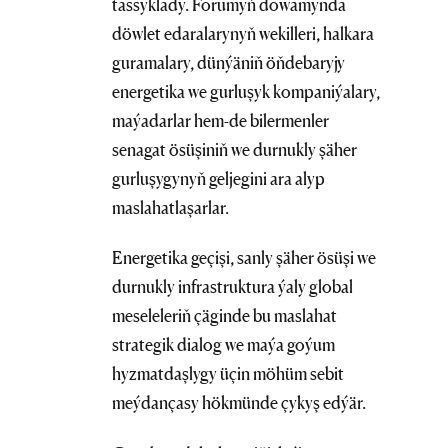
tassyklady. Forumyň dowamynda
döwlet edaralarynyň wekilleri, halkara
guramalary, dünýäniň öňdebaryjy
energetika we gurluşyk kompaniýalary,
maýadarlar hem-de bilermenler
senagat ösüşiniň we durnukly şäher
gurluşygynyň geljegini ara alyp
maslahatlaşarlar.
Energetika geçişi, sanly şäher ösüşi we
durnukly infrastruktura ýaly global
meseleleriň çäginde bu maslahat
strategik dialog we maýa goýum
hyzmatdaşlygy üçin möhüm sebit
meýdançasy hökmünde çykyş edýär.