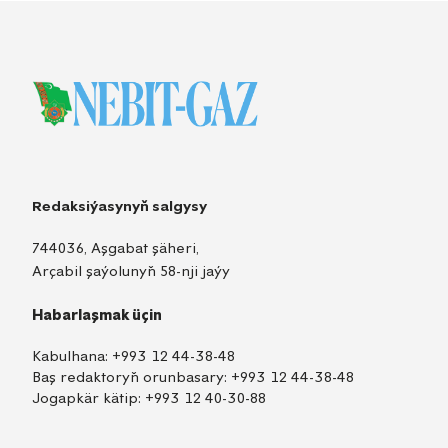
Redaksiýasynyň salgysy
744036, Aşgabat şäheri,
Arçabil şaýolunyň 58-nji jaýy
Habarlaşmak üçin
Kabulhana:
+993 12 44-38-48
Baş redaktoryň orunbasary:
+993 12 44-38-48
Jogapkär kätip:
+993 12 40-30-88