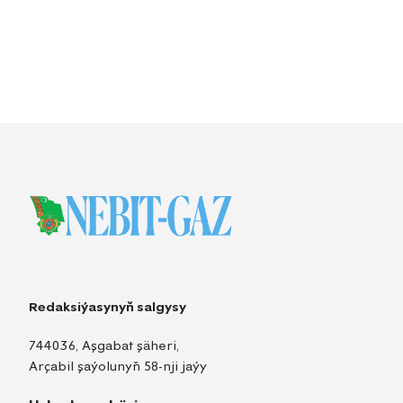
Redaksiýasynyň salgysy
744036, Aşgabat şäheri,
Arçabil şaýolunyň 58-nji jaýy