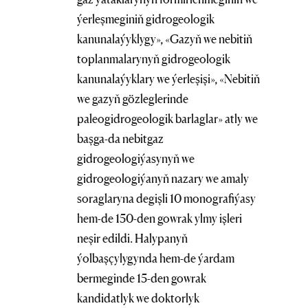
ýerleşmeginiň gidrogeologik
kanunalaýyklygy», «Gazyň we nebitiň
toplanmalarynyň gidrogeologik
kanunalaýyklary we ýerleşişi», «Nebitiň
we gazyň gözleglerinde
paleogidrogeologik barlaglar» atly we
başga-da nebitgaz
gidrogeologiýasynyň we
gidrogeologiýanyň nazary we amaly
soraglaryna degişli 10 monografiýasy
hem-de 150-den gowrak ylmy işleri
neşir edildi. Halypanyň
ýolbaşçylygynda hem-de ýardam
bermeginde 15-den gowrak
kandidatlyk we doktorlyk