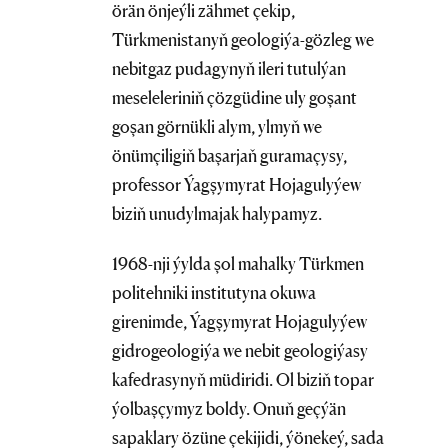
örän önjeýli zähmet çekip,
Türkmenistanyň geologiýa-gözleg we
nebitgaz pudagynyň ileri tutulýan
meseleleriniň çözgüdine uly goşant
goşan görnükli alym, ylmyň we
önümçiligiň başarjaň guramaçysy,
professor Ýagşymyrat Hojagulyýew
biziň unudylmajak halypamyz.
1968-nji ýylda şol mahalky Türkmen
politehniki institutyna okuwa
girenimde, Ýagşymyrat Hojagulyýew
gidrogeologiýa we nebit geologiýasy
kafedrasynyň müdiridi. Ol biziň topar
ýolbaşçymyz boldy. Onuň geçýän
sapaklary özüne çekijidi, ýönekeý, sada