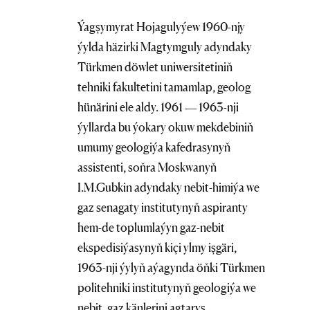
Ýagşymyrat Hojagulyýew 1960-njy
ýylda häzirki Magtymguly adyndaky
Türkmen döwlet uniwersitetiniň
tehniki fakultetini tamamlap, geolog
hünärini ele aldy. 1961 — 1963-nji
ýyllarda bu ýokary okuw mekdebiniň
umumy geologiýa kafedrasynyň
assistenti, soňra Moskwanyň
I.M.Gubkin adyndaky nebit-himiýa we
gaz senagaty institutynyň aspiranty
hem-de toplumlaýyn gaz-nebit
ekspedisiýasynyň kiçi ylmy işgäri,
1963-nji ýylyň aýagynda öňki Türkmen
politehniki institutynyň geologiýa we
nebit, gaz känlerini agtaryş