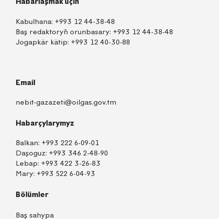
Habarlaşmak üçin
Kabulhana:
+993 12 44-38-48
Baş redaktoryň orunbasary:
+993 12 44-38-48
Jogapkär kätip:
+993 12 40-30-88
Email
nebit-gazazeti@oilgas.gov.tm
Habarçylarymyz
Balkan:
+993 222 6-09-01
Daşoguz:
+993 346 2-48-90
Lebap:
+993 422 3-26-83
Mary:
+993 522 6-04-93
Bölümler
Baş sahypa