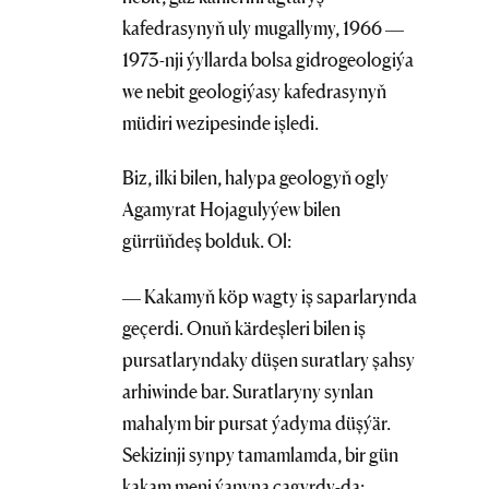
kafedrasynyň uly mugallymy, 1966 —
1973-nji ýyllarda bolsa gidrogeologiýa
we nebit geologiýasy kafedrasynyň
müdiri wezipesinde işledi.
Biz, ilki bilen, halypa geologyň ogly
Agamyrat Hojagulyýew bilen
gürrüňdeş bolduk. Ol:
— Kakamyň köp wagty iş saparlarynda
geçerdi. Onuň kärdeşleri bilen iş
pursatlaryndaky düşen suratlary şahsy
arhiwinde bar. Suratlaryny synlan
mahalym bir pursat ýadyma düşýär.
Sekizinji synpy tamamlamda, bir gün
kakam meni ýanyna çagyrdy-da: