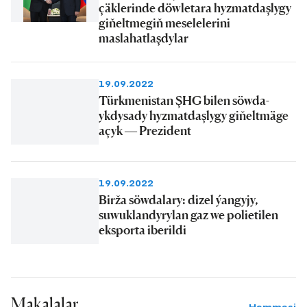
çäklerinde döwletara hyzmatdaşlygy
giňeltmegiň meselelerini
maslahatlaşdylar
19.09.2022
Türkmenistan ŞHG bilen söwda-
ykdysady hyzmatdaşlygy giňeltmäge
açyk — Prezident
19.09.2022
Birža söwdalary: dizel ýangyjy,
suwuklandyrylan gaz we polietilen
eksporta iberildi
Makalalar