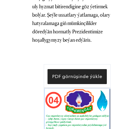
uly hyzmat bitirendigine göz ýetirmek
bolýar. Şeýle ussatlary ýatlamaga, olary
hatyralamaga giň mümkinçilikler
döredýän hormatly Prezidentimize
hoşallygymyzy beýan edýäris.
PDF görnüşinde ýükle