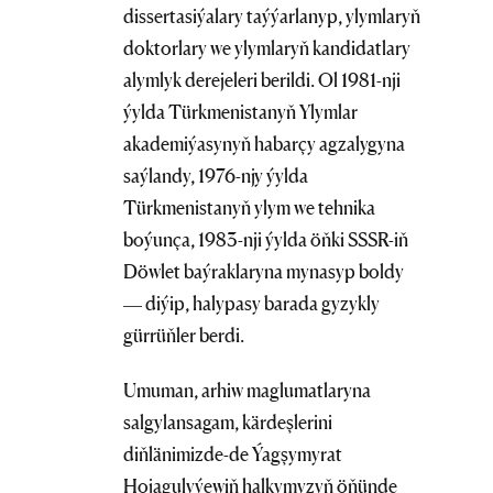
dissertasiýalary taýýarlanyp, ylymlaryň
doktorlary we ylymlaryň kandidatlary
alymlyk derejeleri berildi. Ol 1981-nji
ýylda Türkmenistanyň Ylymlar
akademiýasynyň habarçy agzalygyna
saýlandy, 1976-njy ýylda
Türkmenistanyň ylym we tehnika
boýunça, 1983-nji ýylda öňki SSSR-iň
Döwlet baýraklaryna mynasyp boldy
— diýip, halypasy barada gyzykly
gürrüňler berdi.
Umuman, arhiw maglumatlaryna
salgylansagam, kärdeşlerini
diňlänimizde-de Ýagşymyrat
Hojagulyýewiň halkymyzyň öňünde