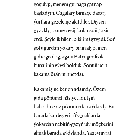
goşulyp, menem gurnaga gatnap
başladym. Çagalary birnäçe daşary
ýurtlara gezelenje äkitdiler. Diýseň
gyzykly, özüne çekiji bolansoň, täsir
etdi. Şeýlelik bilen, pikirim üýtgedi. Soň
şol ugurdan ýokary bilim alyp, men
gidrogeolog, agam Batyr geofizik
hünäriniň eýesi bolduk. Şonuň üçin
kakama örän minnetdar.
Kakam işine berlen adamdy. Özem
juda gönümel häsiýetlidi. Işiň
bähbidine öz pikirini erkin aýdardy. Bu
barada kärdeşleri: «Ýygnaklarda
ýokardan nebitiň-gazyň uly möçberini
almak barada aýdylanda, Ýagşymyrat