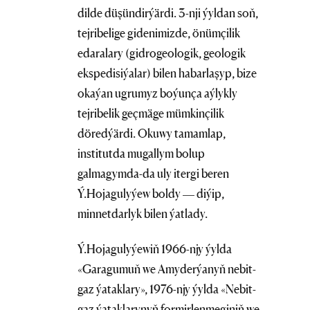
dilde düşündirýärdi. 3-nji ýyldan soň,
tejribelige gidenimizde, önümçilik
edaralary (gidrogeologik, geologik
ekspedisiýalar) bilen habarlaşyp, bize
okaýan ugrumyz boýunça aýlykly
tejribelik geçmäge mümkinçilik
döredýärdi. Okuwy tamamlap,
institutda mugallym bolup
galmagymda-da uly itergi beren
Ý.Hojagulyýew boldy — diýip,
minnetdarlyk bilen ýatlady.
Ý.Hojagulyýewiň 1966-njy ýylda
«Garagumuň we Amyderýanyň nebit-
gaz ýataklary», 1976-njy ýylda «Nebit-
gaz ýataklarynyň formirlenmeginiň we