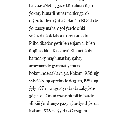
halypa: «Nebit, gazy köp almak üçin
ýokary hünärli hünärmenler gerek
diýerdi» diýip ýatlaýarlar. TYBGGI-de
ýolbaşçy mahaly şol ýerde öňki
soýuzda ýok laboratoriýa açyldy.
Pribaltikadan getirilen enjamlar bilen
üpjün edildi. Kakamyň zähmet ýoly
baradaky maglumatlary şahsy
arhiwimizde gymmatly miras
hökmünde saklaýarys. Kakam 1936-njy
ýylyň 23-nji aprelinde doglan, 1987-nji
ýylyň 27-nji awgustynda-da bakyýete
göç etdi. Onuň esasy bir pikiri bardy.
«Biziň ýurdumyz gazyň ýurdy» diýerdi.
Kakam 1973-nji ýylda «Garagum