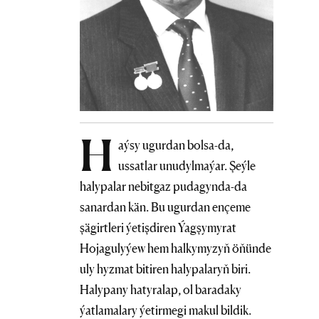
H
aýsy ugurdan bolsa-da,
ussatlar unudylmaýar. Şeýle
halypalar nebitgaz pudagynda-da
sanardan kän. Bu ugurdan ençeme
şägirtleri ýetişdiren Ýagşymyrat
Hojagulyýew hem halkymyzyň öňünde
uly hyzmat bitiren halypalaryň biri.
Halypany hatyralap, ol baradaky
ýatlamalary ýetirmegi makul bildik.