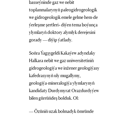
basseýninde gaz we nebit
toplanmalarynyň paleogidrogeologik
we gidrogeologik emele gelme hem-de
ýerleşme şertleri» diýen tema boýunça
ylymlaryň doktory alymlyk derejesini
gorady — diýip ýatlady.
Soňra Ýagşygeldi Kakaýew adyndaky
Halkara nebit we gaz uniwersitetiniň
gidrogeologiýa we inžener geologiýasy
kafedrasynyň uly mugallymy,
geologiýa-mineralogiýa ylymlarynyň
kandidaty Durdymyrat Orazdurdyýew
bilen gürrüňdeş bolduk. Ol:
— Özüniň uzak bolmadyk ömründe