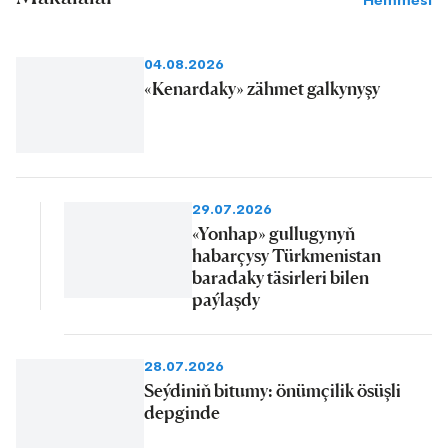
Hemmesi
04.08.2026
«Kenardaky» zähmet galkynyşy
29.07.2026
«Yonhap» gullugynyň
habarçysy Türkmenistan
baradaky täsirleri bilen
paýlaşdy
28.07.2026
Seýdiniň bitumy: önümçilik ösüşli
depginde