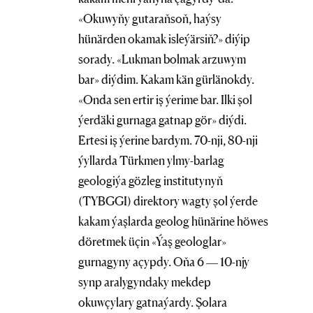
«Okuwyňy gutaraňsoň, haýsy
hünärden okamak isleýärsiň?» diýip
sorady. «Lukman bolmak arzuwym
bar» diýdim. Kakam kän gürlänokdy.
«Onda sen ertir iş ýerime bar. Ilki şol
ýerdäki gurnaga gatnap gör» diýdi.
Ertesi iş ýerine bardym. 70-nji, 80-nji
ýyllarda Türkmen ylmy-barlag
geologiýa gözleg institutynyň
(TYBGGI) direktory wagty şol ýerde
kakam ýaşlarda geolog hünärine höwes
döretmek üçin «Ýaş geologlar»
gurnagyny açypdy. Oňa 6 — 10-njy
synp aralygyndaky mekdep
okuwçylary gatnaýardy. Şolara