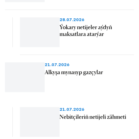
28.07.2026
Ýokary netijeler aýdyň
maksatlara atarýar
21.07.2026
Alkyşa mynasyp gazçylar
21.07.2026
Nebitçileriň netijeli zähmeti