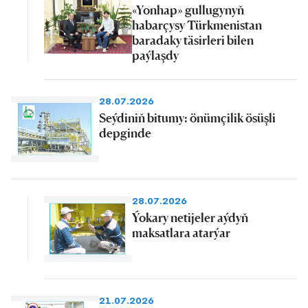
«Yonhap» gullugynyň
habarçysy Türkmenistan
baradaky täsirleri bilen
paýlaşdy
28.07.2026
Seýdiniň bitumy: önümçilik ösüşli
depginde
28.07.2026
Ýokary netijeler aýdyň
maksatlara atarýar
21.07.2026