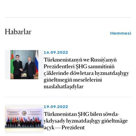
Habarlar
Hemmesi
16.09.2022
Türkmenistanyň we Russiýanyň
Prezidentleri ŞHG sammitiniň
çäklerinde döwletara hyzmatdaşlygy
giňeltmegiň meselelerini
maslahatlaşdylar
19.09.2022
Türkmenistan ŞHG bilen söwda-
ykdysady hyzmatdaşlygy giňeltmäge
açyk — Prezident