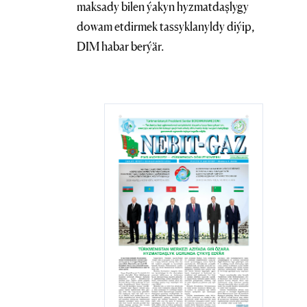
maksady bilen ýakyn hyzmatdaşlygy
dowam etdirmek tassyklanyldy diýip,
DIM habar berýär.