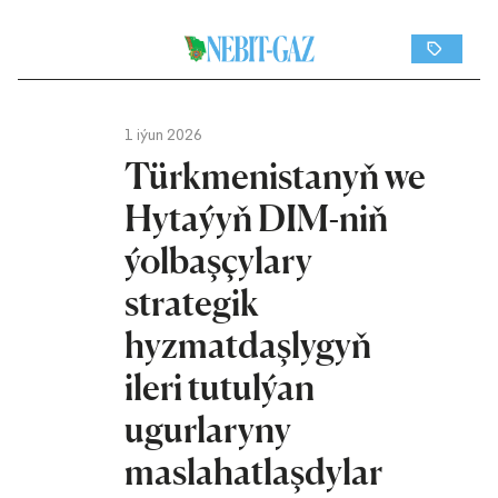
1 iýun 2026
Türkmenistanyň we
Hytaýyň DIM-niň
ýolbaşçylary
strategik
hyzmatdaşlygyň
ileri tutulýan
ugurlaryny
maslahatlaşdylar