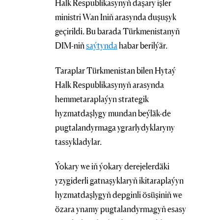
Halk Respublikasynyň daşary işler
ministri Wan Iniň arasynda duşuşyk
geçirildi. Bu barada Türkmenistanyň
DIM-niň
saýtynda
habar berilýär.
Taraplar Türkmenistan bilen Hytaý
Halk Respublikasynyň arasynda
hemmetaraplaýyn strategik
hyzmatdaşlygy mundan beýläk-de
pugtalandyrmaga ygrarlydyklaryny
tassykladylar.
Ýokary we iň ýokary derejelerdäki
yzygiderli gatnaşyklaryň ikitaraplaýyn
hyzmatdaşlygyň depginli ösüşiniň we
özara ynamy pugtalandyrmagyň esasy