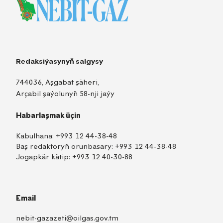
Redaksiýasynyň salgysy
744036, Aşgabat şäheri,
Arçabil şaýolunyň 58-nji jaýy
Habarlaşmak üçin
Kabulhana:
+993 12 44-38-48
Baş redaktoryň orunbasary:
+993 12 44-38-48
Jogapkär kätip:
+993 12 40-30-88
Email
nebit-gazazeti@oilgas.gov.tm