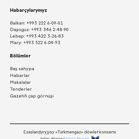
Habarçylarymyz
Balkan:
+993 222 6-09-01
Daşoguz:
+993 346 2-48-90
Lebap:
+993 422 3-26-83
Mary:
+993 522 6-04-93
Bölümler
Baş sahypa
Habarlar
Makalalar
Tenderler
Gazetiň çap görnüşi
TM
EN
RU
Içeri girmek
Esaslandyryjysy «Тürkmengaz» döwlet konserni
Işläp düzen
Arassa Nusga