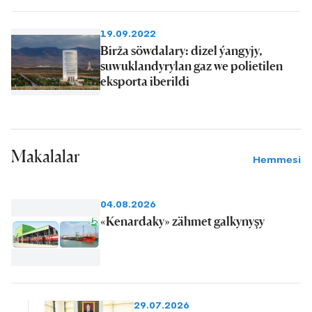
19.09.2022
Birža söwdalary: dizel ýangyjy,
suwuklandyrylan gaz we polietilen
eksporta iberildi
Makalalar
Hemmesi
04.08.2026
«Kenardaky» zähmet galkynyşy
29.07.2026