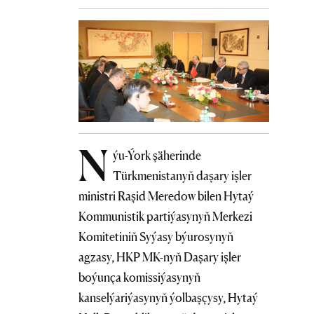
N
ýu-Ýork şäherinde
Türkmenistanyň daşary işler
ministri Raşid Meredow bilen Hytaý
Kommunistik partiýasynyň Merkezi
Komitetiniň Syýasy býurosynyň
agzasy, HKP MK-nyň Daşary işler
boýunça komissiýasynyň
kanselýariýasynyň ýolbaşçysy, Hytaý