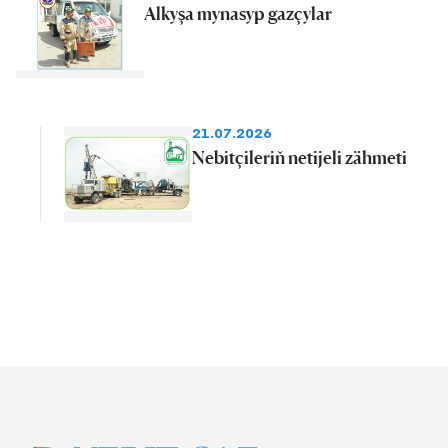
Alkyşa mynasyp gazçylar
21.07.2026
Nebitçileriň netijeli zähmeti