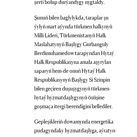
şerti bolup durýandygy nygtaldy.
Şunuň bilen baglylykda, taraplar şu
ýylyň mart aýynda türkmen halkynyň
Milli Lideri, Türkmenistanyň Halk
Maslahatynyň Başlygy Gurbanguly
Berdimuhamedow tarapyndan Hytaý
Halk Respublikasyna amala aşyrylan
saparyň hem-de onuň Hytaý Halk
Respublikasynyň Başlygy Si Szinpin
bilen geçiren duşuşygynyň türkmen-
hytaý hyzmatdaşlygynyň ösüşine
goşmaça itergi berendigini bellediler.
Gepleşikleriň dowamynda energetika
pudagyndaky hyzmatdaşlyga, aýratyn-