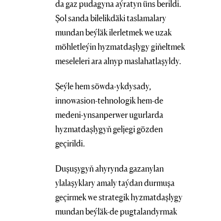
da gaz pudagyna aýratyn üns berildi.
Şol sanda bilelikdäki taslamalary
mundan beýläk ilerletmek we uzak
möhletleýin hyzmatdaşlygy giňeltmek
meseleleri ara alnyp maslahatlaşyldy.
Şeýle hem söwda-ykdysady,
innowasion-tehnologik hem-de
medeni-ynsanperwer ugurlarda
hyzmatdaşlygyň geljegi gözden
geçirildi.
Duşuşygyň ahyrynda gazanylan
ylalaşyklary amaly taýdan durmuşa
geçirmek we strategik hyzmatdaşlygy
mundan beýläk-de pugtalandyrmak