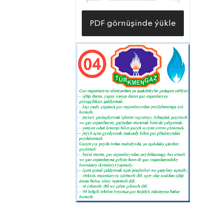
PDF görnüşinde ýükle