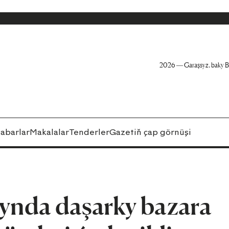
2026 — Garaşsyz, baky B
abarlar
Makalalar
Tenderler
Gazetiň çap görnüşi
rynda daşarky bazara