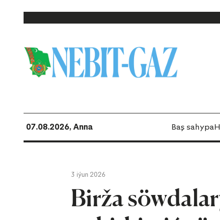
07.08.2026, Anna
Baş sahypa
H
3 iýun 2026
Birža söwdala