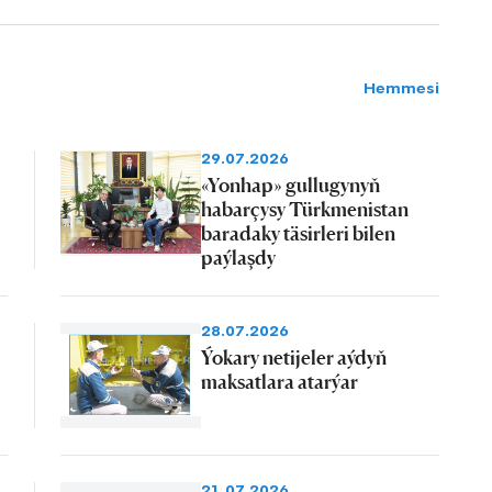
Hemmesi
29.07.2026
«Yonhap» gullugynyň
habarçysy Türkmenistan
baradaky täsirleri bilen
paýlaşdy
28.07.2026
Ýokary netijeler aýdyň
maksatlara atarýar
21.07.2026