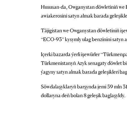
Hususan-da, Owganystan döwletiniň we B
awiakerosini satyn almak barada geleşikle
Täjigistan we Owganystan döwletiniň iş
“ECO-93” kysymly ulag benzinini satyn al
Içerki bazarda ýerli işewürler “Türkmen
Türkmenistanyň Azyk senagaty döwlet birle
ýagyny satyn almak barada geleşikleri bag
Söwdalaşyklaryň barşynda jemi 59 mln 
dollaryna deň bolan 8 geleşik baglaşyldy.