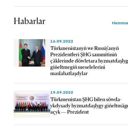
Habarlar
Hemme
16.09.2022
Türkmenistanyň we Russiýanyň
Prezidentleri ŞHG sammitiniň
çäklerinde döwletara hyzmatdaşly
giňeltmegiň meselelerini
maslahatlaşdylar
19.09.2022
Türkmenistan ŞHG bilen söwda-
ykdysady hyzmatdaşlygy giňeltmäg
açyk — Prezident