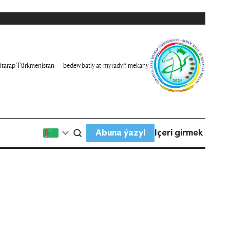
itarap Türkmenistan — bedew batly at-myradyň mekany
Abuna ýazyl
Içeri girmek