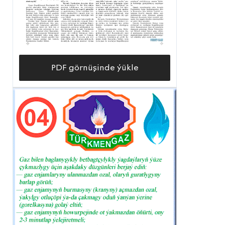
PDF görnüşinde ýükle