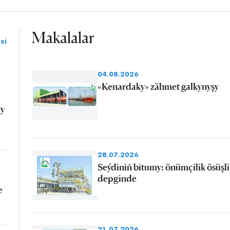
Makalalar
si
04.08.2026
«Kenardaky» zähmet galkynyşy
gy
28.07.2026
Seýdiniň bitumy: önümçilik ösüşli
depginde
e
21.07.2026