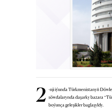
2
-nji iýunda Türkmenistanyň Döwlet 
söwdalarynda daşarky bazara “Tü
boýunça geleşikler baglaşyldy.