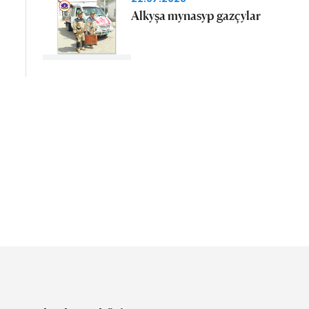
Alkyşa mynasyp gazçylar