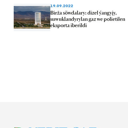
19.09.2022
Birža söwdalary: dizel ýangyjy,
suwuklandyrylan gaz we polietilen
eksporta iberildi