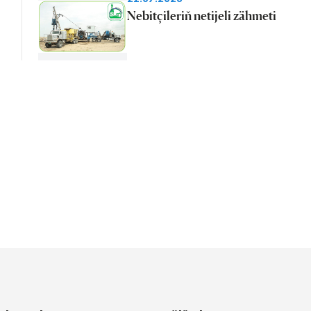
Nebitçileriň netijeli zähmeti