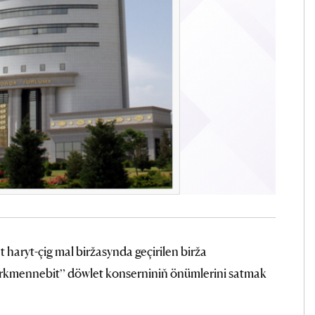
haryt-çig mal biržasynda geçirilen birža
rkmennebit” döwlet konserniniň önümlerini satmak