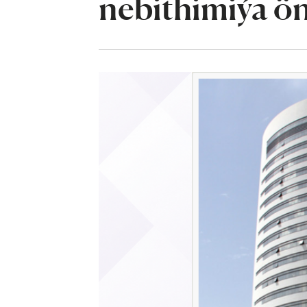
nebithimiýa ön