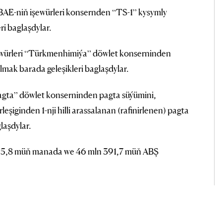
AE-niň işewürleri konsernden “TS-1” kysymly
ri baglaşdylar.
ewürleri “Türkmenhimiýa” döwlet konserninden
mak barada geleşikleri baglaşdylar.
pagta” döwlet konserninden pagta süýümini,
şiginden 1-nji hilli arassalanan (rafinirlenen) pagta
laşdylar.
315,8 müň manada we 46 mln 391,7 müň ABŞ