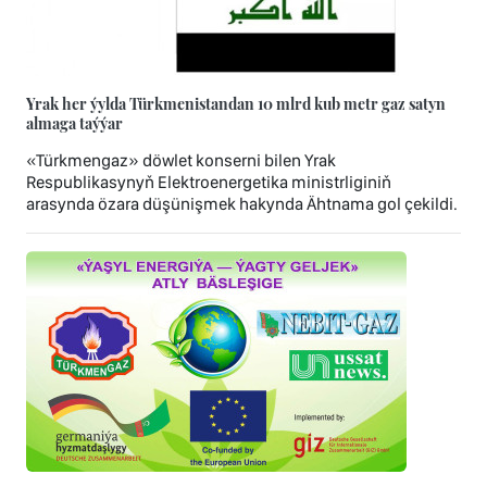
Yrak her ýylda Türkmenistandan 10 mlrd kub metr gaz satyn
almaga taýýar
«Türkmengaz» döwlet konserni bilen Yrak
Respublikasynyň Elektroenergetika ministrliginiň
arasynda özara düşünişmek hakynda Ähtnama gol çekildi.