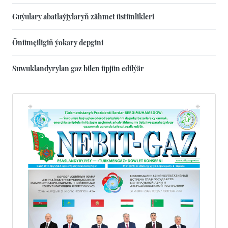
Guýulary abatlaýjylaryň zähmet üstünlikleri
Önümçiligiň ýokary depgini
Suwuklandyrylan gaz bilen üpjün edilýär