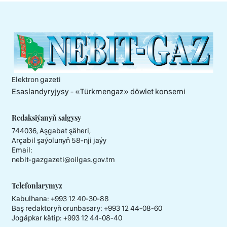
Elektron gazeti
Esaslandyryjysy - «Тürkmengaz» döwlet konserni
Redaksiýanyň salgysy
744036, Aşgabat şäheri,
Arçabil şaýolunyň 58-nji jaýy
Email:
nebit-gazgazeti@oilgas.gov.tm
Telefonlarymyz
Kabulhana:
+993 12 40-30-88
Baş redaktoryň orunbasary:
+993 12 44-08-60
Jogäpkar kätip:
+993 12 44-08-40