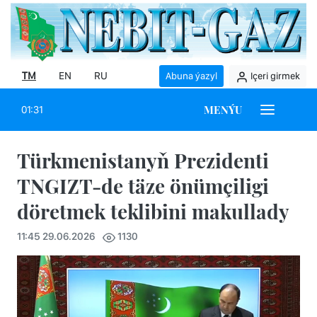
TM
EN
RU
Abuna ýazyl
Içeri girmek
MENÝU
01:31
Türkmenistanyň Prezidenti
TNGIZT-de täze önümçiligi
döretmek teklibini makullady
11:45 29.06.2026
1130