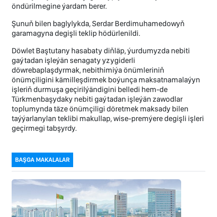
öndürilmegine ýardam berer.
Şunuň bilen baglylykda, Serdar Berdimuhamedowyň
garamagyna degişli teklip hödürlenildi.
Döwlet Baştutany hasabaty diňläp, ýurdumyzda nebiti
gaýtadan işleýän senagaty yzygiderli
döwrebaplaşdyrmak, nebithimiýa önümleriniň
önümçiligini kämilleşdirmek boýunça maksatnamalaýyn
işleriň durmuşa geçirilýändigini belledi hem-de
Türkmenbaşydaky nebiti gaýtadan işleýän zawodlar
toplumynda täze önümçiligi döretmek maksady bilen
taýýarlanylan teklibi makullap, wise-premýere degişli işleri
geçirmegi tabşyrdy.
BAŞGA MAKALALAR