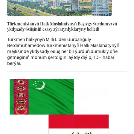
Türkmenistanyň Halk Maslahatynyň Başlygy ýurdumyzyň
ykdysady ösüşiniň esasy aýratynlyklaryny belledi
Türkmen halkynyň Milli Lideri Gurbanguly
Berdimuhamedow Türkmenistanyň Halk Maslahatynyň
mejlisinde ykdysady ösüş her bir ýurduň durnukly öňe
gitmeginiň möhüm şertdigini aýtdy diýip, TDH habar
berýär.