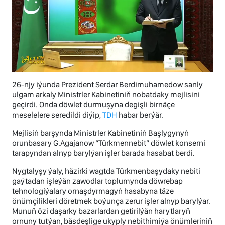
26-njy iýunda Prezident Serdar Berdimuhamedow sanly
ulgam arkaly Ministrler Kabinetiniň nobatdaky mejlisini
geçirdi. Onda döwlet durmuşyna degişli birnäçe
meselelere seredildi diýip,
TDH
habar berýär.
Mejlisiň barşynda Ministrler Kabinetiniň Başlygynyň
orunbasary G.Agajanow “Türkmennebit” döwlet konserni
tarapyndan alnyp barylýan işler barada hasabat berdi.
Nygtalyşy ýaly, häzirki wagtda Türkmenbaşydaky nebiti
gaýtadan işleýän zawodlar toplumynda döwrebap
tehnologiýalary ornaşdyrmagyň hasabyna täze
önümçilikleri döretmek boýunça zerur işler alnyp barylýar.
Munuň özi daşarky bazarlardan getirilýän harytlaryň
ornuny tutýan, bäsdeşlige ukyply nebithimiýa önümleriniň