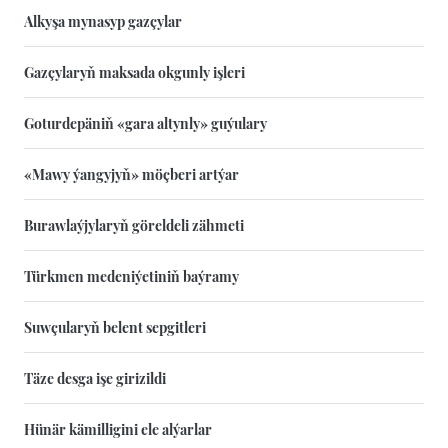
Alkyşa mynasyp gazçylar
Gazçylaryň maksada okgunly işleri
Goturdepäniň «gara altynly» guýulary
«Mawy ýangyjyň» möçberi artýar
Burawlaýjylaryň göreldeli zähmeti
Türkmen medeniýetiniň baýramy
Suwçularyň belent sepgitleri
Täze desga işe girizildi
Hünär kämilligini ele alýarlar