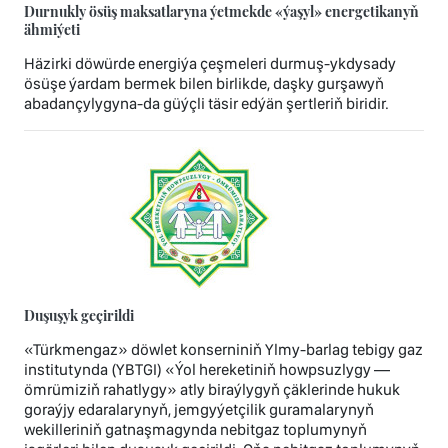
Durnukly ösüş maksatlaryna ýetmekde «ýaşyl» energetikanyň
ähmiýeti
Häzirki döwürde energiýa çeşmeleri durmuş-ykdysady
ösüşe ýardam bermek bilen birlikde, daşky gurşawyň
abadançylygyna-da güýçli täsir edýän şertleriň biridir.
Duşuşyk geçirildi
«Türkmengaz» döwlet konserniniň Ylmy-barlag tebigy gaz
institutynda (YBTGI) «Ýol hereketiniň howpsuzlygy —
ömrümiziň rahatlygy» atly biraýlygyň çäklerinde hukuk
goraýjy edaralarynyň, jemgyýetçilik guramalarynyň
wekilleriniň gatnaşmagynda nebitgaz toplumynyň