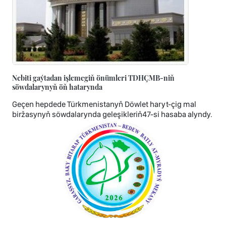
Nebiti gaýtadan işlemegiň önümleri TDHÇMB-niň
söwdalarynyň öň hatarynda
Geçen hepdede Türkmenistanyň Döwlet haryt-çig mal
biržasynyň söwdalarynda geleşikleriň47-si hasaba alyndy.