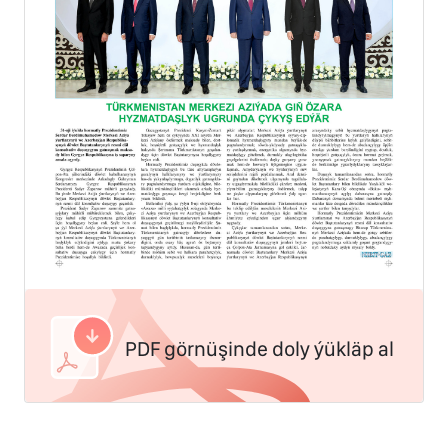
PDF görnüşinde doly ýükläp al