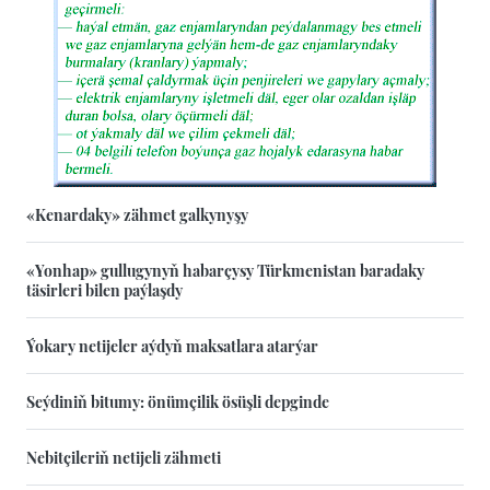
«Kenardaky» zähmet galkynyşy
«Yonhap» gullugynyň habarçysy Türkmenistan baradaky
täsirleri bilen paýlaşdy
Ýokary netijeler aýdyň maksatlara atarýar
Seýdiniň bitumy: önümçilik ösüşli depginde
Nebitçileriň netijeli zähmeti