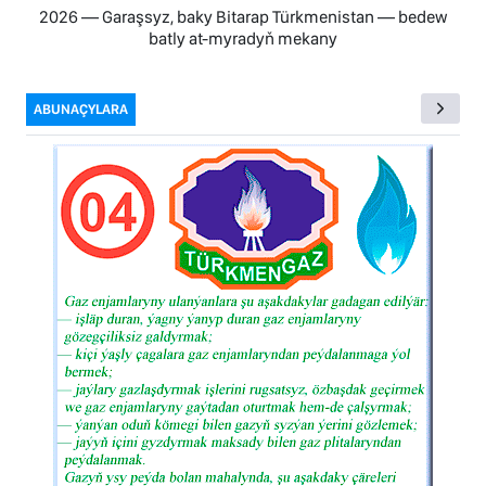
2026 — Garaşsyz, baky Bitarap Türkmenistan — bedew
batly at-myradyň mekany
ABUNAÇYLARA