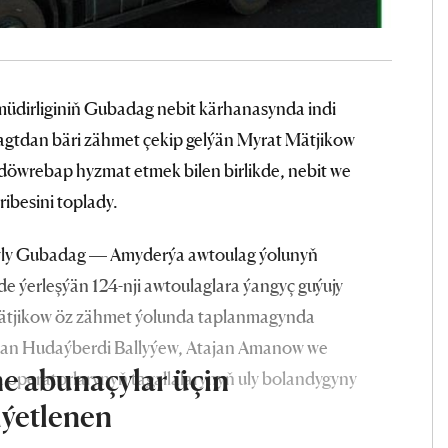
üdirliginiň Gubadag nebit kärhanasynda indi
agtdan bäri zähmet çekip gelýän Myrat Mätjikow
döwrebap hyzmat etmek bilen birlikde, nebit we
jribesini toplady.
wly Gubadag — Amyderýa awtoulag ýolunyň
e ýerleşýän 124-nji awtoulaglara ýangyç guýujy
ätjikow öz zähmet ýolunda taplanmagynda
 bolan Hudaýberdi Ballyýew, Atajan Amanow we
e abunaçylar üçin
a operatorlarynyň tagallalarynyň uly bolandygyny
iýetlenen