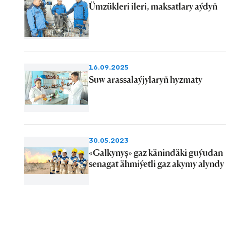
Ümzükleri ileri, maksatlary aýdyň
16.09.2025
Suw arassalaýjylaryň hyzmaty
30.05.2023
«Galkynyş» gaz känindäki guýudan
senagat ähmiýetli gaz akymy alyndy