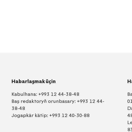
Habarlaşmak üçin
H
Kabulhana:
+993 12 44-38-48
B
Baş redaktoryň orunbasary:
+993 12 44-
0
38-48
D
Jogapkär kätip:
+993 12 40-30-88
4
L
8