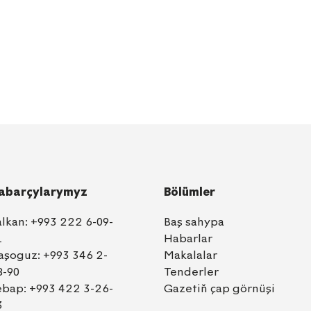
abarçylarymyz
Bölümler
alkan:
+993 222 6-09-
Baş sahypa
1
Habarlar
aşoguz:
+993 346 2-
Makalalar
8-90
Tenderler
ebap:
+993 422 3-26-
Gazetiň çap görnüşi
3