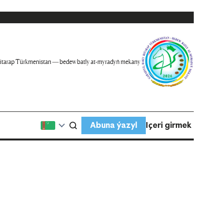
itarap Türkmenistan — bedew batly at-myradyň mekany
Abuna ýazyl
Içeri girmek