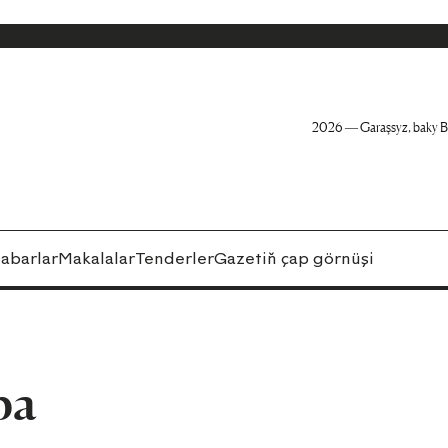
2026 — Garaşsyz, baky B
abarlar
Makalalar
Tenderler
Gazetiň çap görnüşi
pa