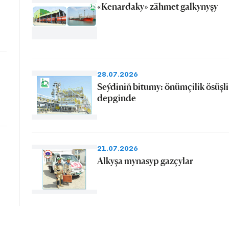
«Kenardaky» zähmet galkynyşy
28.07.2026
Seýdiniň bitumy: önümçilik ösüşli
depginde
21.07.2026
Alkyşa mynasyp gazçylar