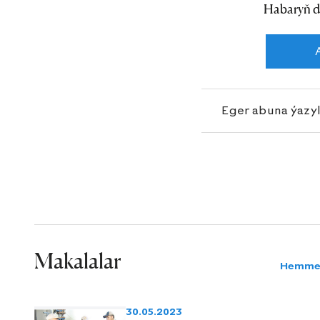
Habaryň d
Eger abuna ýazy
Makalalar
Hemme
30.05.2023