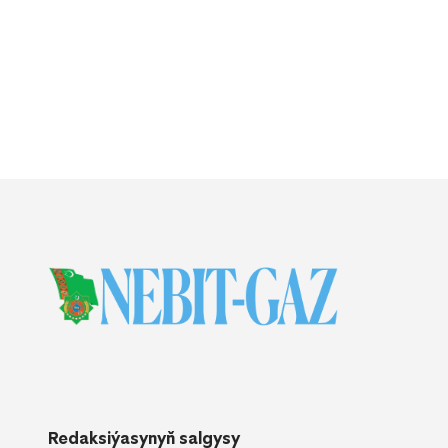
Redaksiýasynyň salgysy