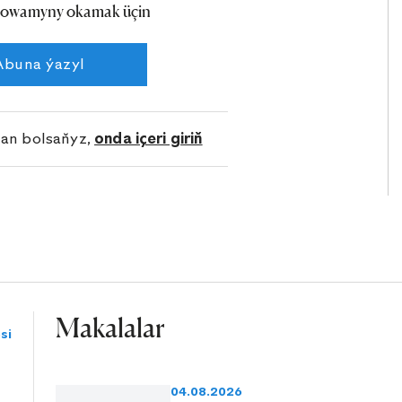
owamyny okamak üçin
Abuna ýazyl
lan bolsaňyz,
onda içeri giriň
Makalalar
si
04.08.2026