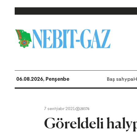
06.08.2026, Penşenbe
Baş sahypa
H
7 sentýabr 2021
20376
Göreldeli haly