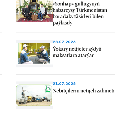
«Yonhap» gullugynyň
habarçysy Türkmenistan
baradaky täsirleri bilen
paýlaşdy
28.07.2026
Ýokary netijeler aýdyň
maksatlara atarýar
21.07.2026
Nebitçileriň netijeli zähmeti