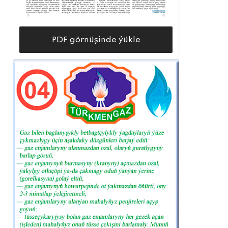
PDF görnüşinde ýükle