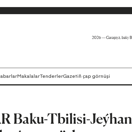
2026 — Garaşsyz, baky B
abarlar
Makalalar
Tenderler
Gazetiň çap görnüşi
R Baku-Tbilisi-Jeýha