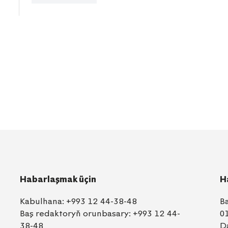
Habarlaşmak üçin
H
Kabulhana:
+993 12 44-38-48
B
Baş redaktoryň orunbasary:
+993 12 44-
0
38-48
D