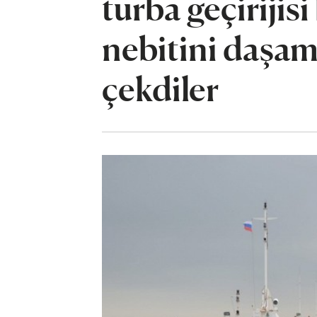
turba geçiriji
nebitini daşam
çekdiler