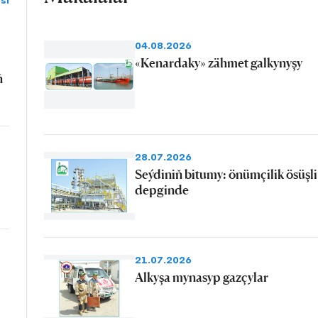
si
04.08.2026
«Kenardaky» zähmet galkynyşy
ň
28.07.2026
Seýdiniň bitumy: önümçilik ösüşli
depginde
21.07.2026
Alkyşa mynasyp gazçylar