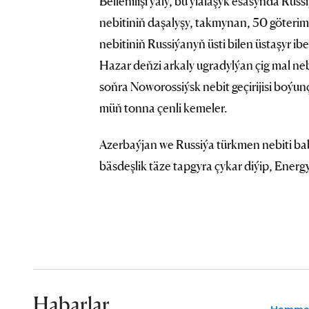
Bellenilişi ýaly, bu ylalaşyk esasynda Ru
nebitiniň daşalyşy, takmynan, 50 göterim
nebitiniň Russiýanyň üsti bilen üstaşyr 
Hazar deňzi arkaly ugradylýan çig mal ne
soňra Noworossiýsk nebit geçirijisi boýun
müň tonna çenli kemeler.
Azerbaýjan we Russiýa türkmen nebiti bab
bäsdeşlik täze tapgyra çykar diýip, Energ
Habarlar