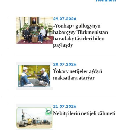
Hemmesi
29.07.2026
«Yonhap» gullugynyň
habarçysy Türkmenistan
baradaky täsirleri bilen
paýlaşdy
28.07.2026
Ýokary netijeler aýdyň
maksatlara atarýar
21.07.2026
Nebitçileriň netijeli zähmeti