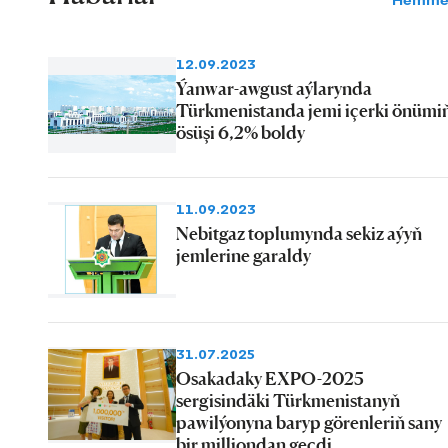
Hemme
12.09.2023
Ýanwar-awgust aýlarynda
Türkmenistanda jemi içerki önümi
ösüşi 6,2% boldy
11.09.2023
Nebitgaz toplumynda sekiz aýyň
jemlerine garaldy
31.07.2025
Osakadaky EXPO-2025
sergisindäki Türkmenistanyň
pawilýonyna baryp görenleriň sany
bir milliondan geçdi