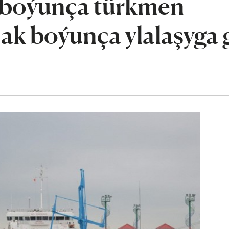
si boýunça türkmen
ak boýunça ylalaşyga 