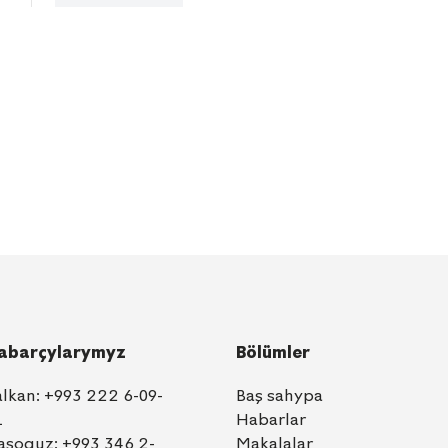
abarçylarymyz
Bölümler
alkan:
+993 222 6-09-
Baş sahypa
1
Habarlar
aşoguz:
+993 346 2-
Makalalar