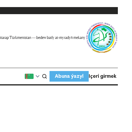
itarap Türkmenistan — bedew batly at-myradyň mekany
Abuna ýazyl
Içeri girmek
n