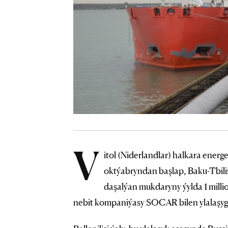
V
itol (Niderlandlar) halkara ener
oktýabryndan başlap, Baku-Tbilis
daşalýan mukdaryny ýylda 1 mill
nebit kompaniýasy SOCAR bilen ylalaşyga