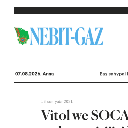
07.08.2026, Anna
Baş sahypa
H
13 sentýabr 2021
Vitol we SOCA