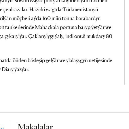
ssiýanyň Noworossiýsk porty arkaly iberilýän türkmen
e çenli azalar. Häzirki wagtda Türkmenistanyň
iberilýän möçberi aýda 160 müň tonna barabardyr.
bit tankerlerinde Mahaçkala portuna baryp ýetýär we
ça çykarylýar. Çaklanylyşy ýaly, indi onuň mukdary 80
atda öňden bäsleşip gelýär we ylalaşygyň netijesinde
y Diary ýazýar.
Makalalar