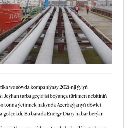
getika we söwda kompaniýasy 2021-nji ýylyň
i-Jeýhan turba geçirijisi boýunça türkmen nebitiniň
ion tonna ýetirmek hakynda Azerbaýjanyň döwlet
 gol çekdi. Bu barada Energy Diary habar berýär.