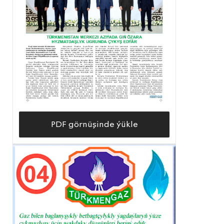
PDF görnüşinde ýükle