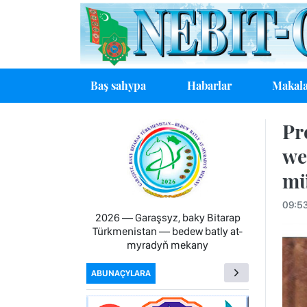
Baş sahypa
Habarlar
Makala
Pr
we
mü
09:53
2026 — Garaşsyz, baky Bitarap
Türkmenistan — bedew batly at-
myradyň mekany
ABUNAÇYLARA