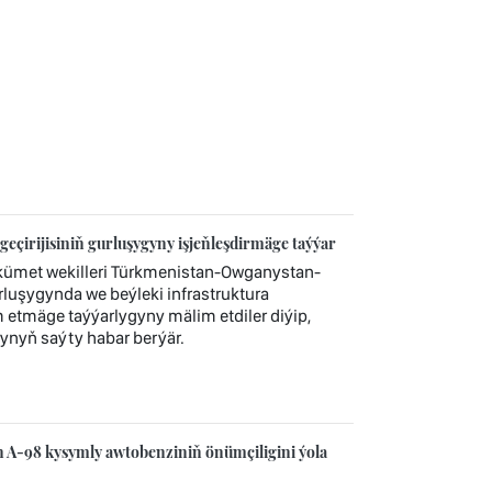
irijisiniň gurluşygyny işjeňleşdirmäge taýýar
ümet wekilleri Türkmenistan-Owganystan-
rluşygynda we beýleki infrastruktura
tmäge taýýarlygyny mälim etdiler diýip,
ynyň saýty habar berýär.
 A-98 kysymly awtobenziniň önümçiligini ýola