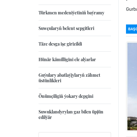
Gurb
Türkmen medeniýetiniň baýramy
Suwçularyň belent sepgitleri
BAŞ
Täze desga işe girizildi
Hünär kämilligini ele alýarlar
Guýulary abatlaýjylaryň zähmet
üstünlikleri
Önümçiligiň ýokary depgini
Suwuklandyrylan gaz bilen üpjün
edilýär