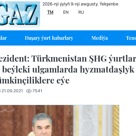
2026-nji ýylyň 9-nji awgusty. Ýekşenbe
TM
EN
RU
lar
Daşary ýurt habarlary
Mediýa
Tend
ezident: Türkmenistan ŞHG ýurtlary
 beýleki ulgamlarda hyzmatdaşlyk 
mkinçiliklere eýe
 21.09.2021
7541