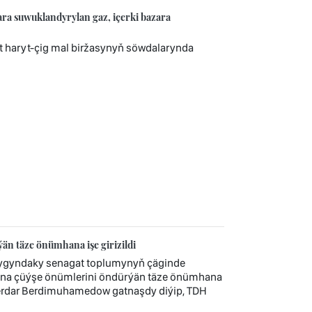
 suwuklandyrylan gaz, içerki bazara
 haryt-çig mal biržasynyň söwdalarynda
n täze önümhana işe girizildi
ygyndaky senagat toplumynyň çäginde
onna çüýşe önümlerini öndürýän täze önümhana
Serdar Berdimuhamedow gatnaşdy diýip, TDH