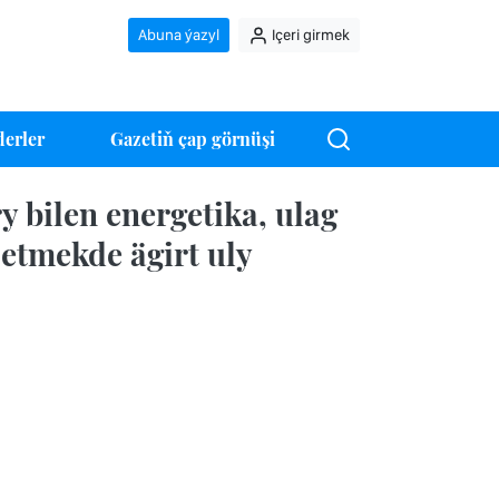
Abuna ýazyl
Içeri girmek
erler
Gazetiň çap görnüşi
 bilen energetika, ulag
etmekde ägirt uly