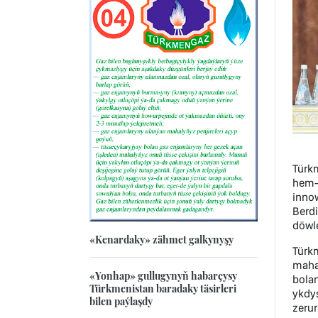
Türk
hem-
inno
Berd
döwl
«Kenardaky» zähmet galkynyşy
Türkm
maha
«Yonhap» gullugynyň habarçysy
bolan
Türkmenistan baradaky täsirleri
ykdys
bilen paýlaşdy
zerur