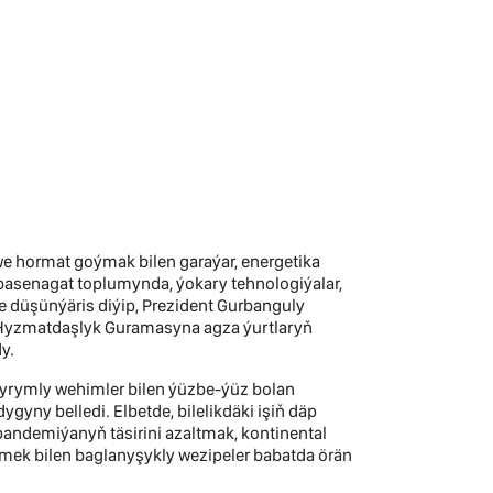
 hormat goýmak bilen garaýar, energetika
asenagat toplumynda, ýokary tehnologiýalar,
düşünýäris diýip, Prezident Gurbanguly
Hyzmatdaşlyk Guramasyna agza ýurtlaryň
y.
şyrymly wehimler bilen ýüzbe-ýüz bolan
y belledi. Elbetde, bilelikdäki işiň däp
pandemiýanyň täsirini azaltmak, kontinental
mek bilen baglanyşykly wezipeler babatda örän