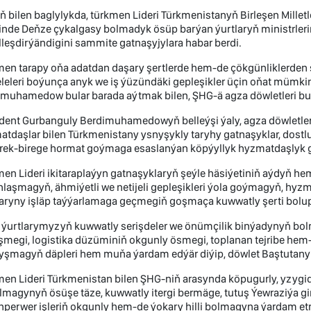
 bilen baglylykda, türkmen Lideri Türkmenistanyň Birleşen Milletl
linde Deňze çykalgasy bolmadyk ösüp barýan ýurtlaryň ministrle
leşdirýändigini sammite gatnaşyjylara habar berdi.
men tarapy oňa adatdan daşary şertlerde hem-de çökgünliklerden
eleri boýunça anyk we iş ýüzündäki gepleşikler üçin oňat mümki
imuhamedow bular barada aýtmak bilen, ŞHG-ä agza döwletleri 
dent Gurbanguly Berdimuhamedowyň belleýşi ýaly, agza döwletler
tdaşlar bilen Türkmenistany ysnyşykly taryhy gatnaşyklar, dostl
irek-birege hormat goýmaga esaslanýan köpýyllyk hyzmatdaşlyk g
en Lideri ikitaraplaýyn gatnaşyklaryň şeýle häsiýetiniň aýdyň he
laşmagyň, ähmiýetli we netijeli gepleşikleri ýola goýmagyň, hyzm
laryny işläp taýýarlamaga geçmegiň goşmaça kuwwatly şerti bolup
 ýurtlarymyzyň kuwwatly serişdeler we önümçilik binýadynyň bol
eşmegi, logistika düzüminiň okgunly ösmegi, toplanan tejribe h
yşmagyň däpleri hem muňa ýardam edýär diýip, döwlet Baştutany 
en Lideri Türkmenistan bilen ŞHG-niň arasynda köpugurly, yzygi
magynyň ösüşe täze, kuwwatly itergi bermäge, tutuş Ýewraziýa gi
nperwer işleriň okgunly hem-de ýokary hilli bolmagyna ýardam e