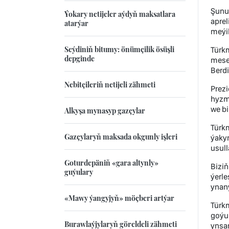
Şunuň
Ýokary netijeler aýdyň maksatlara
apre
atarýar
meýil
Seýdiniň bitumy: önümçilik ösüşli
Türk
depginde
mesel
Berd
Nebitçileriň netijeli zähmeti
Prezi
hyzma
we b
Alkyşa mynasyp gazçylar
Türkm
Gazçylaryň maksada okgunly işleri
ýakyn
usul
Goturdepäniň «gara altynly»
Biziň
guýulary
ýerl
ynan
«Mawy ýangyjyň» möçberi artýar
Türkm
goýul
Burawlaýjylaryň göreldeli zähmeti
ynsa