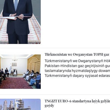
Türkmenistan we Owganystan TOPH gaz geç
Türkmenistanyň we Owganystanyň Hök
Pakistan-Hindistan gaz geçirijisiniň gu
taslamalarynda hyzmatdaşlygy dowam e
Türkmenistanyň daşary syýasat edaras
TNGIZT EURO-6 standartyna laýyk gelýän
goýdy