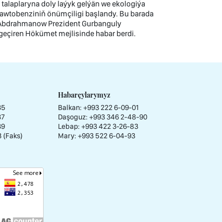
talaplaryna doly laýyk gelýän we ekologiýa
awtobenziniň önümçiligi başlandy. Bu barada
.Abdrahmanow Prezident Gurbanguly
çiren Hökümet mejlisinde habar berdi.
Habarçylarymyz
35
Balkan: +993 222 6-09-01
37
Daşoguz: +993 346 2-48-90
39
Lebap: +993 422 3-26-83
3 (Faks)
Mary: +993 522 6-04-93