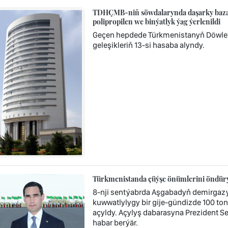
TDHÇMB-niň söwdalarynda daşarky bazara
polipropilen we binýatlyk ýag ýerlenildi
Geçen hepdede Türkmenistanyň Döwlet
geleşikleriň 13-si hasaba alyndy.
Türkmenistanda çüýşe önümlerini öndürýä
8-nji sentýabrda Aşgabadyň demirgaz
kuwwatlylygy bir gije-gündizde 100 t
açyldy. Açylyş dabarasyna Prezident 
habar berýär.