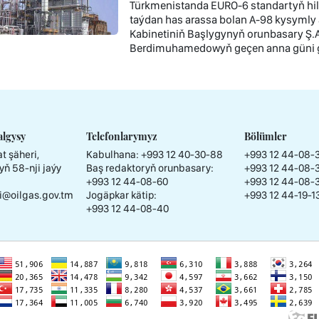
Türkmenistanda EURO-6 standartyň hil 
taýdan has arassa bolan A-98 kysymly 
Kabinetiniň Başlygynyň orunbasary Ş
Berdimuhamedowyň geçen anna güni ge
algysy
Telefonlarymyz
Bölümler
t şäheri,
Kabulhana:
+993 12 40-30-88
+993 12 44-08-
yň 58-nji jaýy
Baş redaktoryň orunbasary:
+993 12 44-08-
+993 12 44-08-60
+993 12 44-08-
i@oilgas.gov.tm
Jogäpkar kätip:
+993 12 44-19-1
+993 12 44-08-40