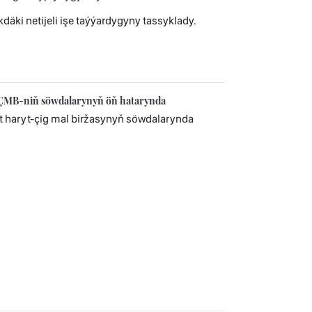
i netijeli işe taýýardygyny tassyklady.
HÇMB-niň söwdalarynyň öň hatarynda
 haryt-çig mal biržasynyň söwdalarynda