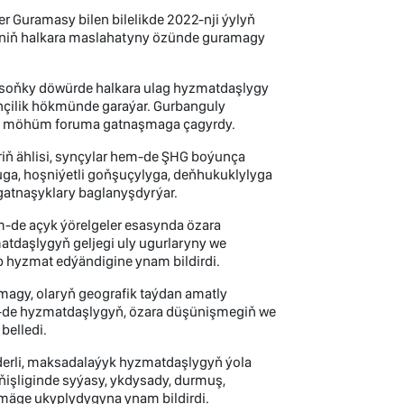
er Guramasy bilen bilelikde 2022-nji ýylyň
riniň halkara maslahatyny özünde guramagy
 soňky döwürde halkara ulag hyzmatdaşlygy
nçilik hökmünde garaýar. Gurbanguly
bu möhüm foruma gatnaşmaga çagyrdy.
iň ählisi, synçylar hem-de ŞHG boýunça
uga, hoşniýetli goňşuçylyga, deňhukuklylyga
atnaşyklary baglanyşdyrýar.
m-de açyk ýörelgeler esasynda özara
atdaşlygyň geljegi uly ugurlaryny we
 hyzmat edýändigine ynam bildirdi.
magy, olaryň geografik taýdan amatly
em-de hyzmatdaşlygyň, özara düşünişmegiň we
belledi.
derli, maksadalaýyk hyzmatdaşlygyň ýola
ňişliginde syýasy, ykdysady, durmuş,
tmäge ukyplydygyna ynam bildirdi.