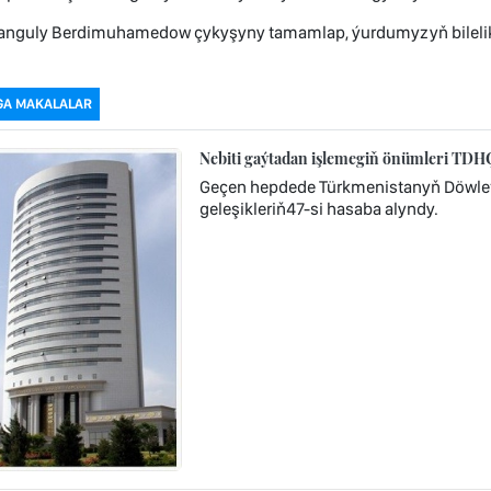
anguly Berdimuhamedow çykyşyny tamamlap, ýurdumyzyň bilelikdäk
GA MAKALALAR
Nebiti gaýtadan işlemegiň önümleri TD
Geçen hepdede Türkmenistanyň Döwlet
geleşikleriň47-si hasaba alyndy.