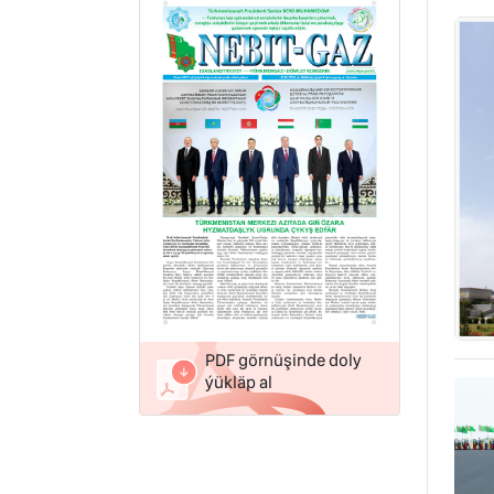
PDF görnüşinde doly
ýükläp al