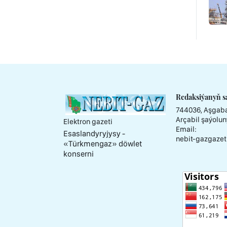
Redaksiýanyň s
744036, Aşgaba
Arçabil şaýolun
Elektron gazeti
Email:
Esaslandyryjysy -
nebit-gazgazet
«Тürkmengaz» döwlet
konserni