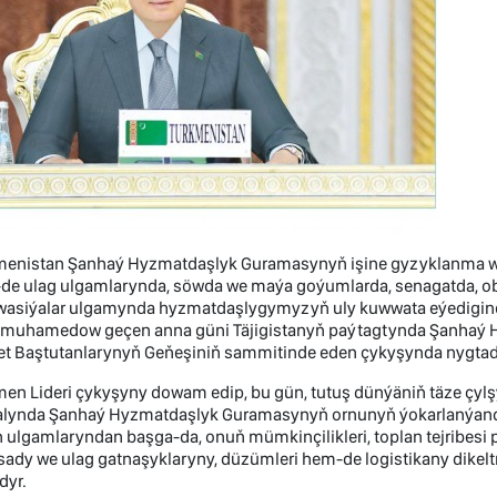
menistan Şanhaý Hyzmatdaşlyk Guramasynyň işine gyzyklanma we
de ulag ulgamlarynda, söwda we maýa goýumlarda, senagatda, ob
wasiýalar ulgamynda hyzmatdaşlygymyzyň uly kuwwata eýedigine 
imuhamedow geçen anna güni Täjigistanyň paýtagtynda Şanhaý 
et Baştutanlarynyň Geňeşiniň sammitinde eden çykyşynda nygtad
en Lideri çykyşyny dowam edip, bu gün, tutuş dünýäniň täze çyl
lynda Şanhaý Hyzmatdaşlyk Guramasynyň ornunyň ýokarlanýandygyn
 ulgamlaryndan başga-da, onuň mümkinçilikleri, toplan tejribesi 
ady we ulag gatnaşyklaryny, düzümleri hem-de logistikany dikelt
dyr.