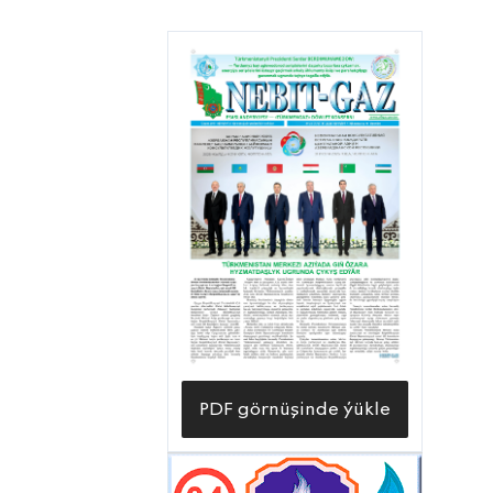
PDF görnüşinde ýükle