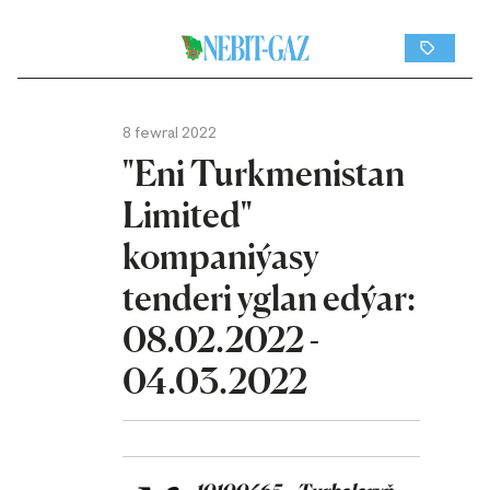
8 fewral 2022
"Eni Turkmenistan
Limited"
kompaniýasy
tenderi yglan edýar:
08.02.2022 -
04.03.2022