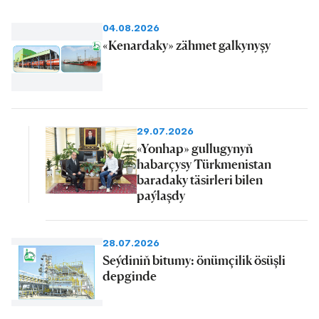
04.08.2026
«Kenardaky» zähmet galkynyşy
29.07.2026
«Yonhap» gullugynyň
habarçysy Türkmenistan
baradaky täsirleri bilen
paýlaşdy
28.07.2026
Seýdiniň bitumy: önümçilik ösüşli
depginde