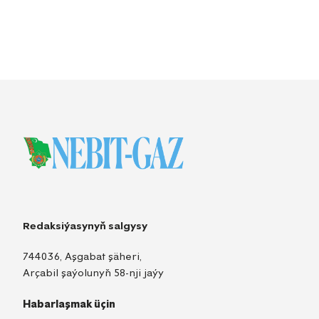
Redaksiýasynyň salgysy
744036, Aşgabat şäheri,
Arçabil şaýolunyň 58-nji jaýy
Habarlaşmak üçin