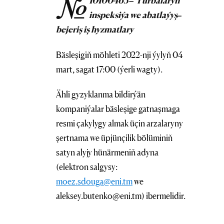
№
10100465
– Turbalaryň
inspeksiýa we abatlaýyş–
bejeriş iş hyzmatlary
Bäsleşigiň möhleti 2022-nji ýylyň 04
mart, sagat 17:00 (ýerli wagty).
Ähli gyzyklanma bildirýän
kompaniýalar bäsleşige gatnaşmaga
resmi çakylygy almak üçin arzalaryny
şertnama we üpjünçilik bölüminiň
satyn alyjy hünärmeniň adyna
(elektron salgysy:
moez.sdouga@eni.tm
we
aleksey.butenko@eni.tm) ibermelidir.