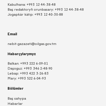
Kabulhana:
+993 12 44-38-48
Baş redaktoryň orunbasary:
+993 12 44-38-48
Jogapkär kätip:
+993 12 40-30-88
Email
nebit-gazazeti@oilgas.gov.tm
Habarçylarymyz
Balkan:
+993 222 6-09-01
Daşoguz:
+993 346 2-48-90
Lebap:
+993 422 3-26-83
Mary:
+993 522 6-04-93
Bölümler
Baş sahypa
Habarlar