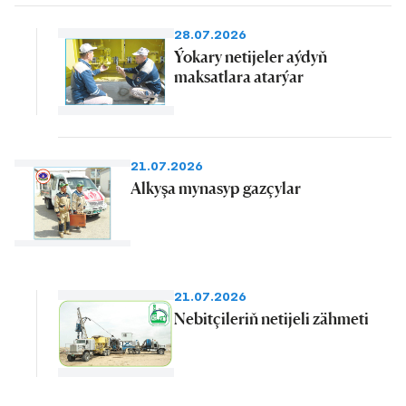
28.07.2026
Ýokary netijeler aýdyň
maksatlara atarýar
21.07.2026
Alkyşa mynasyp gazçylar
21.07.2026
Nebitçileriň netijeli zähmeti