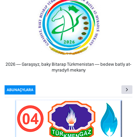
2026 — Garaşsyz, baky Bitarap Türkmenistan — bedew batly at-
myradyň mekany
ABUNAÇYLARA