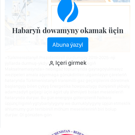
Habaryň dowamyny okamak üçin
Abuna ýazyl
«Türkmenistanyň Prezidentiniň ýurdumyzy 2019-2025-nji
Içeri girmek
ýyllarda durmuş-ykdysady taýdan ösdürmegiň
Maksatnamasynda» nebitgaz toplumynda gaýragoýulmasyz
wezipeleri amala aşyrmaga gönükdirilen ulgamlaýyn çäreleriň
hatarynda Türkmenistanyň transmilli gaz geçirijilerini döretmek
başlangyjy bilen çykyş Energetika howpsuzlygy dünýäniň ykbaly,
adamzadyň geljegi üçin ägirt uly ähmiýeti bolan meseleleriň
hatarynda durýar. Bu gün energiýa göterijileriň halkara
üpjünçiliginiň ygtybarlylygyny we durnuklylygyny üpjün etmeklik
ählumumy gün tertibiniň möhüm meseleleriniň biri bolup
durýar. Ol gönüden-gön