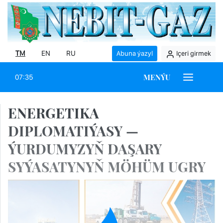
TM
EN
RU
Abuna ýazyl
Içeri girmek
MENÝU
07:35
ENERGETIKA
DIPLOMATIÝASY —
ÝURDUMYZYŇ DAŞARY
SYÝASATYNYŇ MÖHÜM UGRY