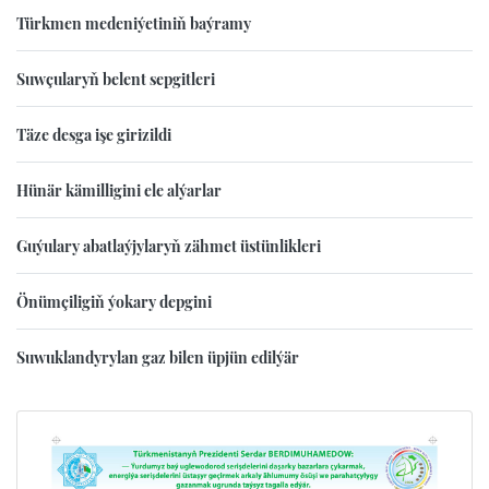
Türkmen medeniýetiniň baýramy
Suwçularyň belent sepgitleri
Täze desga işe girizildi
Hünär kämilligini ele alýarlar
Guýulary abatlaýjylaryň zähmet üstünlikleri
Önümçiligiň ýokary depgini
Suwuklandyrylan gaz bilen üpjün edilýär