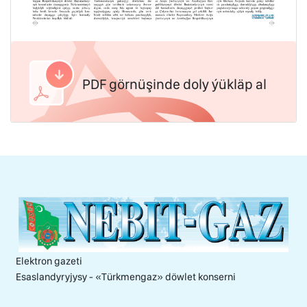
PDF görnüşinde doly ýükläp al
Elektron gazeti
Esaslandyryjysy - «Тürkmengaz» döwlet konserni