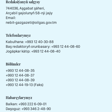
Redaksiýanyň salgysy
744036, Aşgabat şäheri,
Arçabil şaýolunyň 58-nji jaýy
Email:
nebit-gazgazeti@oilgas.gov.tm
Telefonlarymyz
Kabulhana:
+993 12 40-30-88
Baş redaktoryň orunbasary:
+993 12 44-08-60
Jogäpkar kätip:
+993 12 44-08-40
Bölümler
+993 12 44-08-35
+993 12 44-08-37
+993 12 44-08-39
+993 12 44-19-13 (Faks)
Habarçylarymyz
Balkan: +993 222 6-09-01
Daşoguz: +993 346 2-48-90