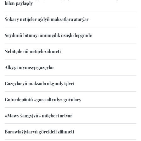
bilen paýlaşdy
Ýokary netijeler aýdyň maksatlara atarýar
Seýdiniň bitumy: önümçilik ösüşli depginde
Nebitçileriň netijeli zähmeti
Alkyşa mynasyp gazçylar
Gazçylaryň maksada okgunly işleri
Goturdepäniň «gara altynly» guýulary
«Mawy ýangyjyň» möçberi artýar
Burawlaýjylaryň göreldeli zähmeti