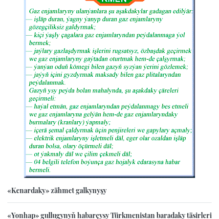
«Kenardaky» zähmet galkynyşy
«Yonhap» gullugynyň habarçysy Türkmenistan baradaky täsirleri