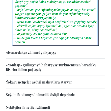
«Kenardaky» zähmet galkynyşy
«Yonhap» gullugynyň habarçysy Türkmenistan baradaky
täsirleri bilen paýlaşdy
Ýokary netijeler aýdyň maksatlara atarýar
Seýdiniň bitumy: önümçilik ösüşli depginde
Nebitçileriň netijeli zähmeti