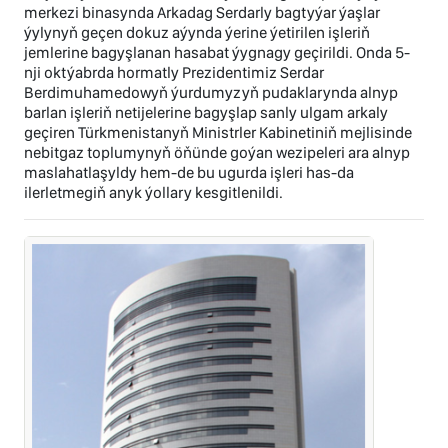
merkezi binasynda Arkadag Serdarly bagtyýar ýaşlar
ýylynyň geçen dokuz aýynda ýerine ýetirilen işleriň
jemlerine bagyşlanan hasabat ýygnagy geçirildi. Onda 5-
nji oktýabrda hormatly Prezidentimiz Serdar
Berdimuhamedowyň ýurdumyzyň pudaklarynda alnyp
barlan işleriň netijelerine bagyşlap sanly ulgam arkaly
geçiren Türkmenistanyň Ministrler Kabinetiniň mejlisinde
nebitgaz toplumynyň öňünde goýan wezipeleri ara alnyp
maslahatlaşyldy hem-de bu ugurda işleri has-da
ilerletmegiň anyk ýollary kesgitlenildi.