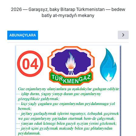
2026 — Garaşsyz, baky Bitarap Türkmenistan — bedew
batly at-myradyň mekany
ABUNAÇYLARA