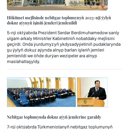
Hökümet mejlisinde nebitgaz toplumynyň 2023-nji ýylyň
dokuz aýynyň işiniň jemleri jemlenildi
5-nji oktýabrda Prezident Serdar Berdimuhamedow sanly
ulgam arkaly Ministrler Kabinetiniň nobatdaky mejlisini
geçirdi. Onda ýurdumyzyň ykdysadyýetiniň pudaklarynda
şu ýylyň dokuz aýynda alnyp barlan işleriň jemleri
jemlenildi we öňde durýan wezipeler ara alnyp
maslahatlaşyldy.
Nebitgaz toplumynda dokuz aýyň jemlerine garaldy
7-nji oktýabrda Türkmenistanyň nebitgaz toplumynyň