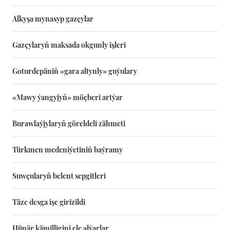
Alkyşa mynasyp gazçylar
Gazçylaryň maksada okgunly işleri
Goturdepäniň «gara altynly» guýulary
«Mawy ýangyjyň» möçberi artýar
Burawlaýjylaryň göreldeli zähmeti
Türkmen medeniýetiniň baýramy
Suwçularyň belent sepgitleri
Täze desga işe girizildi
Hünär kämilligini ele alýarlar