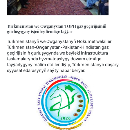
Türkmenistan we Owganystan TOPH gaz geçirijisiniň
gurluşygyny işjeňleşdirmäge taýýar
Türkmenistanyň we Owganystanyň Hökümet wekilleri
Türkmenistan-Owganystan-Pakistan-Hindistan gaz
geçirijisiniň gurluşygynda we beýleki infrastruktura
taslamalarynda hyzmatdaşlygy dowam etmäge
taýýarlygyny mälim etdiler diýip, Türkmenistanyň daşary
syýasat edarasynyň saýty habar berýär.