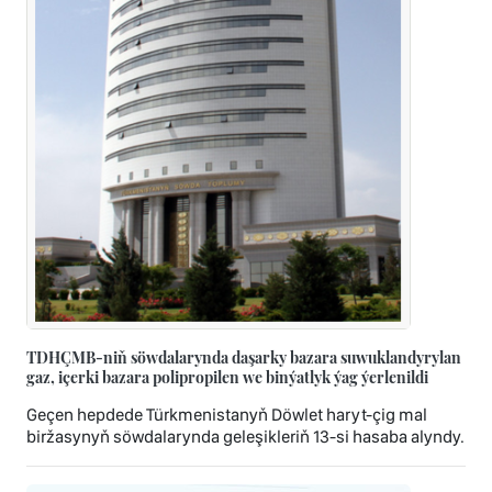
TDHÇMB-niň söwdalarynda daşarky bazara suwuklandyrylan
gaz, içerki bazara polipropilen we binýatlyk ýag ýerlenildi
Geçen hepdede Türkmenistanyň Döwlet haryt-çig mal
biržasynyň söwdalarynda geleşikleriň 13-si hasaba alyndy.