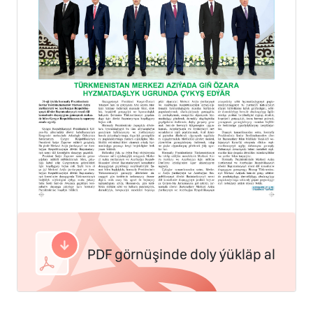
PDF görnüşinde doly ýükläp al