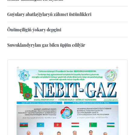
Guýulary abatlaýjylaryň zähmet üstünlikleri
Önümçiligiň ýokary depgini
Suwuklandyrylan gaz bilen üpjün edilýär