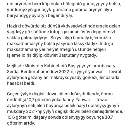
dollaryndan hem köp bolan böleginiň gurluşygyny bolsa,
ýurdumyzyň gurluşyk-gurnama guramalarynyň alyp
barýandygy aýratyn begendirýär.
Häzirki döwürde biz dünýä ykdysadyýetinde emele gelen
ýagdaýy göz öňünde tutup, gazanan ösüş depginimizi
saklap galmalydyrys. Şu ýyl alyp barmaly işlerimiziň
maksatnamasyny bolsa ýakynda tassykladyk. Indi şu
maksatnamany ýerine ýetirmegiň üstünde netijeli
işlemelidiris diýip, döwlet Baştutany nygtady.
Mejlisde Ministrler Kabinetiniň Başlygynyň orunbasary
Serdar Berdimuhamedow 2022-nji ýylyň ýanwar — fewral
aýlarynda gazanylan makroykdysady görkezijiler barada
hasabat berdi.
Geçen ýylyň degişli döwri bilen deňeşdirilende, önüm
öndürilişi 10,7 göterim ýokarlandy. Ýanwar — fewral
aýlarynyň netijeleri boýunça bölek haryt dolanyşygynyň
mukdary 2021-nji ýylyň degişli döwri bilen deňeşdirilende,
10,6 göterim, daşary söwda dolanyşygy boýunça 30,7
göterim artdy.