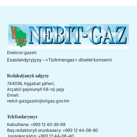
Elektron gazeti
Esaslandyryjysy - «Тürkmengaz» döwlet konserni
Redaksiýanyň salgysy
744036, Aşgabat şäheri,
Arçabil şaýolunyň 58-nji jaýy
Email:
nebit-gazgazeti@oilgas.gov.tm
Telefonlarymyz
Kabulhana:
+993 12 40-30-88
Baş redaktoryň orunbasary:
+993 12 44-08-60
Jogäpkar kätip:
+993 12 44-08-40