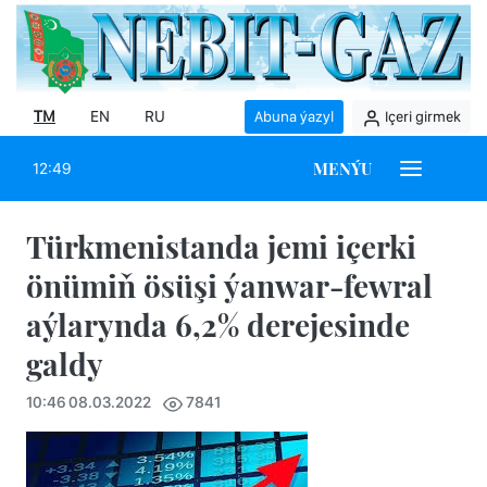
TM
EN
RU
Abuna ýazyl
Içeri girmek
MENÝU
12:49
Türkmenistanda jemi içerki
önümiň ösüşi ýanwar-fewral
aýlarynda 6,2% derejesinde
galdy
10:46 08.03.2022
7841