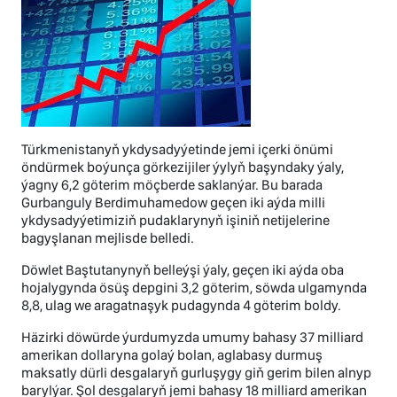
Türkmenistanyň ykdysadyýetinde jemi içerki önümi
öndürmek boýunça görkezijiler ýylyň başyndaky ýaly,
ýagny 6,2 göterim möçberde saklanýar. Bu barada
Gurbanguly Berdimuhamedow geçen iki aýda milli
ykdysadyýetimiziň pudaklarynyň işiniň netijelerine
bagyşlanan mejlisde belledi.
Döwlet Baştutanynyň belleýşi ýaly, geçen iki aýda oba
hojalygynda ösüş depgini 3,2 göterim, söwda ulgamynda
8,8, ulag we aragatnaşyk pudagynda 4 göterim boldy.
Häzirki döwürde ýurdumyzda umumy bahasy 37 milliard
amerikan dollaryna golaý bolan, aglabasy durmuş
maksatly dürli desgalaryň gurluşygy giň gerim bilen alnyp
barylýar. Şol desgalaryň jemi bahasy 18 milliard amerikan