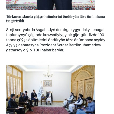
Türkmenistanda çüýşe önümlerini öndürýän täze önümhana
işe girizildi
8-nji sentýabrda Aşgabadyň demirgazygyndaky senagat
toplumynyň çäginde kuwwatlylygy bir gije-gündizde 100
tonna çüýşe önümlerini öndürýän täze önümhana açyldy.
Açylyş dabarasyna Prezident Serdar Berdimuhamedow
gatnaşdy diýip, TDH habar berýär.