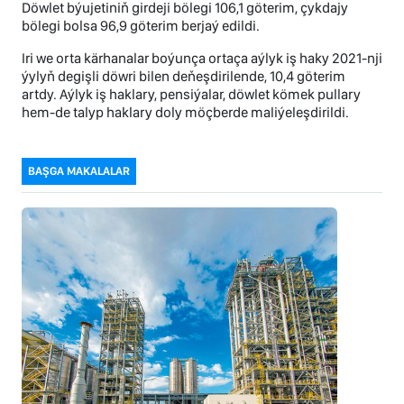
Döwlet býujetiniň girdeji bölegi 106,1 göterim, çykdajy
bölegi bolsa 96,9 göterim berjaý edildi.
Iri we orta kärhanalar boýunça ortaça aýlyk iş haky 2021-nji
ýylyň degişli döwri bilen deňeşdirilende, 10,4 göterim
artdy. Aýlyk iş haklary, pensiýalar, döwlet kömek pullary
hem-de talyp haklary doly möçberde maliýeleşdirildi.
BAŞGA MAKALALAR