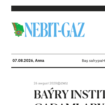
07.08.2026, Anna
Baş sahypa
H
26 awgust 2020
25652
BAÝRY INSTI