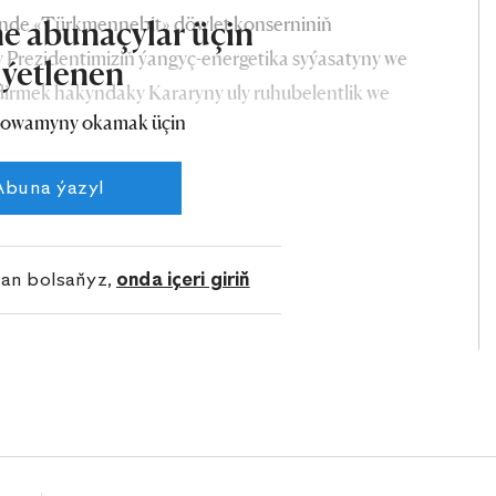
ünde «Türkmennebit» döwlet konserniniň
e abunaçylar üçin
y Prezidentimiziň ýangyç-energetika syýasatyny we
iýetlenen
irmek hakyndaky Kararyny uly ruhubelentlik we
owamyny okamak üçin
urmuşa geçirmek maksady bilen institutyň öňünde
rmek we göwnejaý ýola goýmak üçin degişli işleri
Abuna ýazyl
lan bolsaňyz,
onda içeri giriň