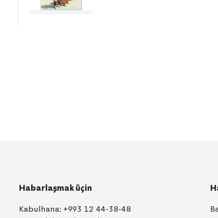
Habarlaşmak üçin
H
Kabulhana:
+993 12 44-38-48
B