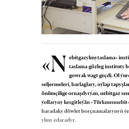
«N
ebitgazylmytaslama» inst
taslama-gözleg instituty 
gowrak wagt geçdi. Ol ýu
seljermeleri, barlaglary, oýlap tapyşl
önümçilige ornaşdyrýan, nebitgaz sen
ýollaryny kesgitleýän «Türkmennebit
baradaky döwlet borçnamalarynyň ýeri
ylmy edaradyr.