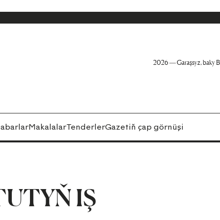
2026 — Garaşsyz, baky B
abarlar
Makalalar
Tenderler
Gazetiň çap görnüşi
TUTYŇ IŞ