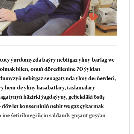
ituty ýurdumyzda baýry nebitgaz ylmy-barlag we
bolmak bilen, onuň döredilenine 70 ýyldan
rdumyzyň nebitgaz senagatynda ylmy derňewleri,
ary hem-de ylmy hasabatlary, taslamalary
agatynyň häzirki ýagdaýyny, geljekdäki ösüş
» döwlet konserniniň nebit we gaz çykarmak
ne ýetirilmegi üçin saldamly goşant goşýan