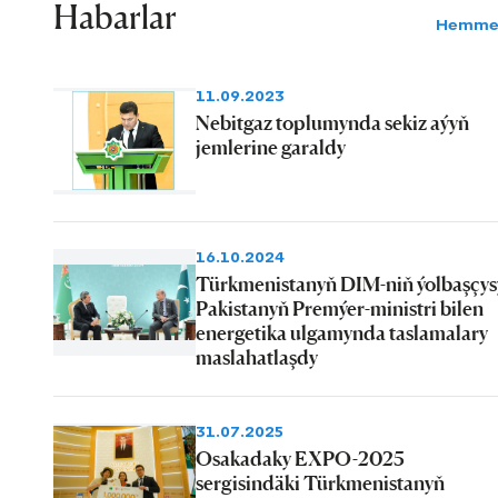
Habarlar
Hemme
11.09.2023
Nebitgaz toplumynda sekiz aýyň
jemlerine garaldy
16.10.2024
Türkmenistanyň DIM-niň ýolbaşçys
Pakistanyň Premýer-ministri bilen
energetika ulgamynda taslamalary
maslahatlaşdy
31.07.2025
Osakadaky EXPO-2025
sergisindäki Türkmenistanyň