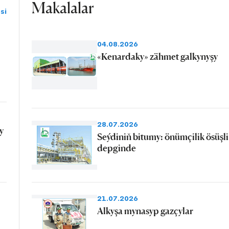
Makalalar
si
04.08.2026
«Kenardaky» zähmet galkynyşy
28.07.2026
y
Seýdiniň bitumy: önümçilik ösüşli
depginde
21.07.2026
Alkyşa mynasyp gazçylar