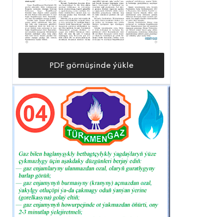
PDF görnüşinde ýükle