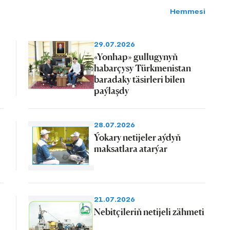
Hemmesi
29.07.2026
«Yonhap» gullugynyň
habarçysy Türkmenistan
baradaky täsirleri bilen
paýlaşdy
28.07.2026
Ýokary netijeler aýdyň
maksatlara atarýar
21.07.2026
Nebitçileriň netijeli zähmeti