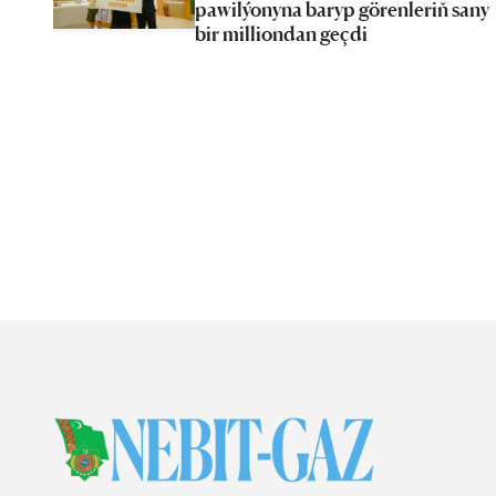
pawilýonyna baryp görenleriň sany
bir milliondan geçdi