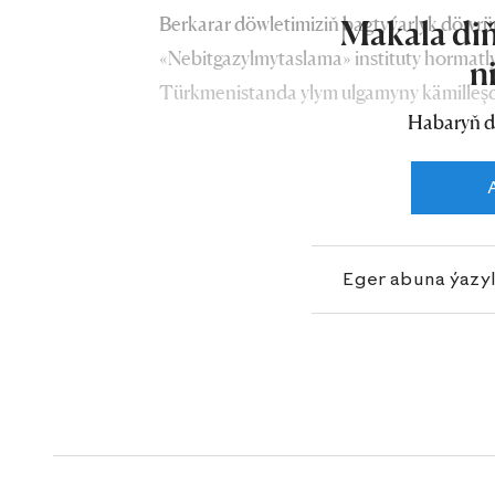
Berkarar döwletimiziň bagtyýarlyk döwr
Makala diň
«Nebitgazylmytaslama» instituty hormatl
n
Türkmenistanda ylym ulgamyny kämilleşd
Habaryň d
buýsanç bilen goldap, olary üstünlikli d
durýan wezipeleri talabalaýyk ýerine ýeti
geçirýär.
Eger abuna ýazy