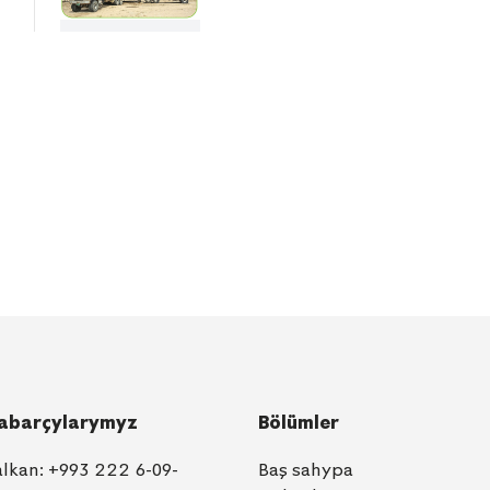
abarçylarymyz
Bölümler
alkan:
+993 222 6-09-
Baş sahypa