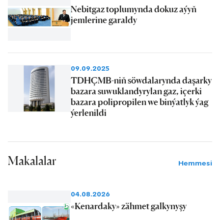
Nebitgaz toplumynda dokuz aýyň
jemlerine garaldy
09.09.2025
TDHÇMB-niň söwdalarynda daşarky
bazara suwuklandyrylan gaz, içerki
bazara polipropilen we binýatlyk ýag
ýerlenildi
Makalalar
Hemmesi
04.08.2026
«Kenardaky» zähmet galkynyşy