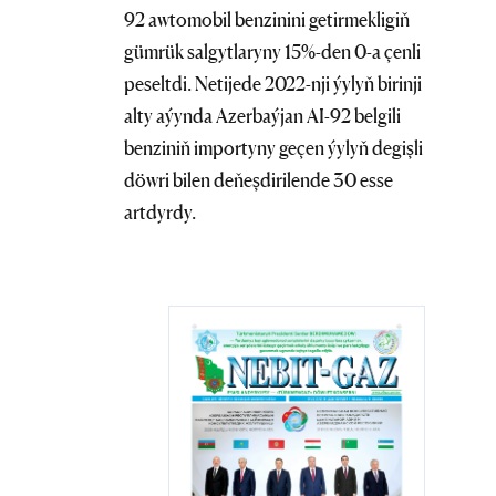
92 awtomobil benzinini getirmekligiň
gümrük salgytlaryny 15%-den 0-a çenli
peseltdi. Netijede 2022-nji ýylyň birinji
alty aýynda Azerbaýjan AI-92 belgili
benziniň importyny geçen ýylyň degişli
döwri bilen deňeşdirilende 30 esse
artdyrdy.