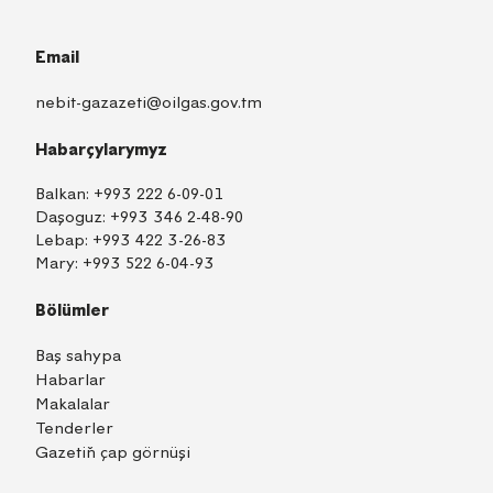
Email
nebit-gazazeti@oilgas.gov.tm
Habarçylarymyz
Balkan:
+993 222 6-09-01
Daşoguz:
+993 346 2-48-90
Lebap:
+993 422 3-26-83
Mary:
+993 522 6-04-93
Bölümler
Baş sahypa
Habarlar
Makalalar
Tenderler
Gazetiň çap görnüşi
TM
EN
RU