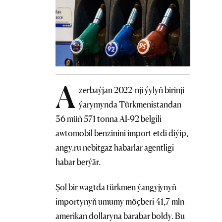
A
zerbaýjan 2022-nji ýylyň birinji
ýarymynda Türkmenistandan
36 müň 571 tonna AI-92 belgili
awtomobil benzinini import etdi diýip,
angy.ru nebitgaz habarlar agentligi
habar berýär.
Şol bir wagtda türkmen ýangyjynyň
importynyň umumy möçberi 41,7 mln
amerikan dollaryna barabar boldy. Bu