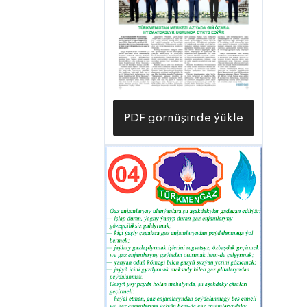
PDF görnüşinde ýükle