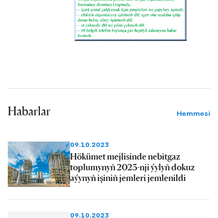
Habarlar
Hemmesi
09.10.2023
Hökümet mejlisinde nebitgaz
toplumynyň 2023-nji ýylyň dokuz
aýynyň işiniň jemleri jemlenildi
09.10.2023