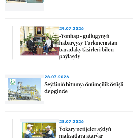
29.07.2026
«Yonhap» gullugynyň
habarçysy Türkmenistan
baradaky täsirleri bilen
paýlaşdy
28.07.2026
Seýdiniň bitumy: önümçilik ösüşli
depginde
28.07.2026
Ýokary netijeler aýdyň
maksatlara atarýar