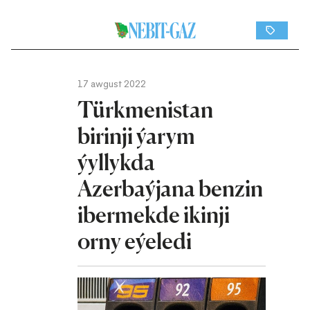
17 awgust 2022
Türkmenistan
birinji ýarym
ýyllykda
Azerbaýjana benzin
ibermekde ikinji
orny eýeledi