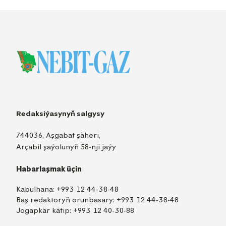
Redaksiýasynyň salgysy
744036, Aşgabat şäheri,
Arçabil şaýolunyň 58-nji jaýy
Habarlaşmak üçin
Kabulhana:
+993 12 44-38-48
Baş redaktoryň orunbasary:
+993 12 44-38-48
Jogapkär kätip:
+993 12 40-30-88