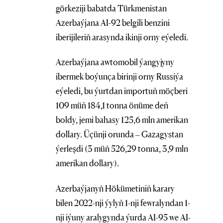
görkeziji babatda Türkmenistan
Azerbaýjana AI-92 belgili benzini
iberijileriň arasynda ikinji orny eýeledi.
Azerbaýjana awtomobil ýangyjyny
ibermek boýunça birinji orny Russiýa
eýeledi, bu ýurtdan importuň möçberi
109 müň 184,1 tonna önüme deň
boldy, jemi bahasy 125,6 mln amerikan
dollary. Üçünji orunda – Gazagystan
ýerleşdi (3 müň 526,29 tonna, 3,9 mln
amerikan dollary).
Azerbaýjanyň Hökümetiniň karary
bilen 2022-nji ýylyň 1-nji fewralyndan 1-
nji iýuny aralygynda ýurda AI-95 we AI-