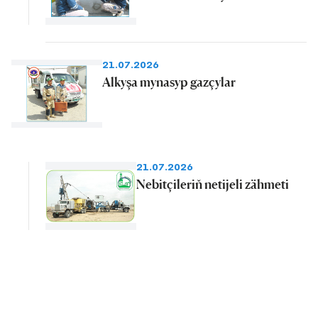
21.07.2026
Alkyşa mynasyp gazçylar
21.07.2026
Nebitçileriň netijeli zähmeti