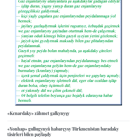
«Kenardaky» zähmet galkynyşy
«Yonhap» gullugynyň habarçysy Türkmenistan baradaky
täsirleri bilen paýlaşdy