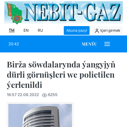
TM
EN
RU
Abuna ýazyl
Içeri girmek
MENÝU
20:42
Birža söwdalarynda ýangyjyň
dürli görnüşleri we polietilen
ýerlenildi
16:57 22.08.2022
6255