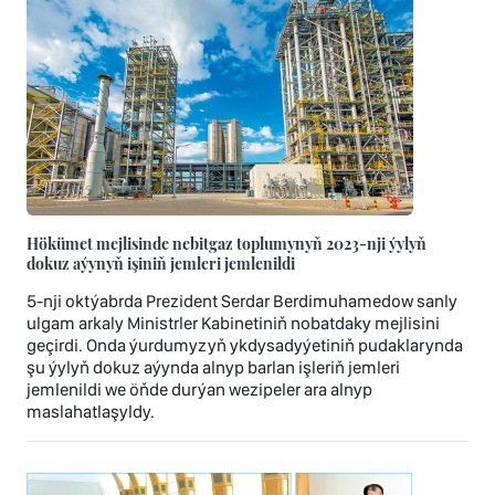
Hökümet mejlisinde nebitgaz toplumynyň 2023-nji ýylyň
dokuz aýynyň işiniň jemleri jemlenildi
5-nji oktýabrda Prezident Serdar Berdimuhamedow sanly
ulgam arkaly Ministrler Kabinetiniň nobatdaky mejlisini
geçirdi. Onda ýurdumyzyň ykdysadyýetiniň pudaklarynda
şu ýylyň dokuz aýynda alnyp barlan işleriň jemleri
jemlenildi we öňde durýan wezipeler ara alnyp
maslahatlaşyldy.