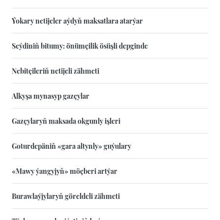
Ýokary netijeler aýdyň maksatlara atarýar
Seýdiniň bitumy: önümçilik ösüşli depginde
Nebitçileriň netijeli zähmeti
Alkyşa mynasyp gazçylar
Gazçylaryň maksada okgunly işleri
Goturdepäniň «gara altynly» guýulary
«Mawy ýangyjyň» möçberi artýar
Burawlaýjylaryň göreldeli zähmeti