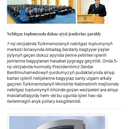
Nebitgaz toplumynda dokuz aýyň jemlerine garaldy
7-nji oktýabrda Türkmenistanyň nebitgaz toplumynyň
merkezi binasynda Arkadag Serdarly bagtyýar ýaşlar
ýylynyň geçen dokuz aýynda ýerine ýetirilen işleriň
jemlerine bagyşlanan hasabat ýygnagy geçirildi. Onda 5-
nji oktýabrda hormatly Prezidentimiz Serdar
Berdimuhamedowyň ýurdumyzyň pudaklarynda alnyp
barlan işleriň netijelerine bagyşlap sanly ulgam arkaly
geçiren Türkmenistanyň Ministrler Kabinetiniň mejlisinde
nebitgaz toplumynyň öňünde goýan wezipeleri ara alnyp
maslahatlaşyldy hem-de bu ugurda işleri has-da
ilerletmegiň anyk ýollary kesgitlenildi.