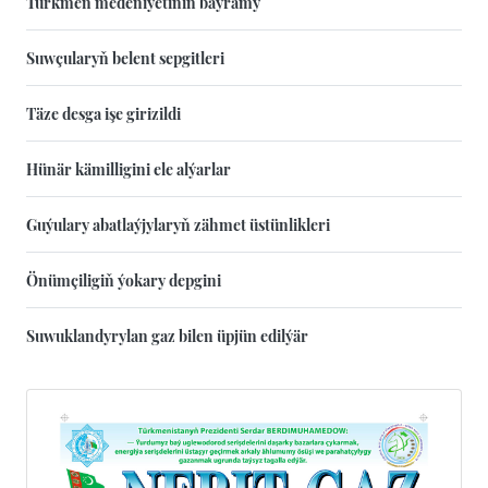
Türkmen medeniýetiniň baýramy
Suwçularyň belent sepgitleri
Täze desga işe girizildi
Hünär kämilligini ele alýarlar
Guýulary abatlaýjylaryň zähmet üstünlikleri
Önümçiligiň ýokary depgini
Suwuklandyrylan gaz bilen üpjün edilýär