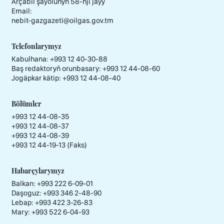
Arçabil şaýolunyň 58-nji jaýy
Email:
nebit-gazgazeti@oilgas.gov.tm
Telefonlarymyz
Kabulhana:
+993 12 40-30-88
Baş redaktoryň orunbasary:
+993 12 44-08-60
Jogäpkar kätip:
+993 12 44-08-40
Bölümler
+993 12 44-08-35
+993 12 44-08-37
+993 12 44-08-39
+993 12 44-19-13 (Faks)
Habarçylarymyz
Balkan: +993 222 6-09-01
Daşoguz: +993 346 2-48-90
Lebap: +993 422 3-26-83
Mary: +993 522 6-04-93