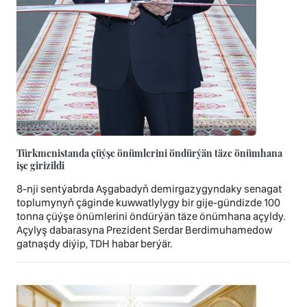
Türkmenistanda çüýşe önümlerini öndürýän täze önümhana
işe girizildi
8-nji sentýabrda Aşgabadyň demirgazygyndaky senagat
toplumynyň çäginde kuwwatlylygy bir gije-gündizde 100
tonna çüýşe önümlerini öndürýän täze önümhana açyldy.
Açylyş dabarasyna Prezident Serdar Berdimuhamedow
gatnaşdy diýip, TDH habar berýär.