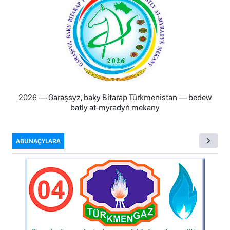
2026 — Garaşsyz, baky Bitarap Türkmenistan — bedew
batly at-myradyň mekany
ABUNAÇYLARA