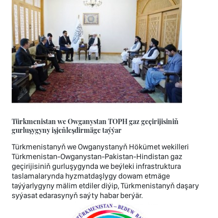
Türkmenistan we Owganystan TOPH gaz geçirijisiniň
gurluşygyny işjeňleşdirmäge taýýar
Türkmenistanyň we Owganystanyň Hökümet wekilleri
Türkmenistan-Owganystan-Pakistan-Hindistan gaz
geçirijisiniň gurluşygynda we beýleki infrastruktura
taslamalarynda hyzmatdaşlygy dowam etmäge
taýýarlygyny mälim etdiler diýip, Türkmenistanyň daşary
syýasat edarasynyň saýty habar berýär.