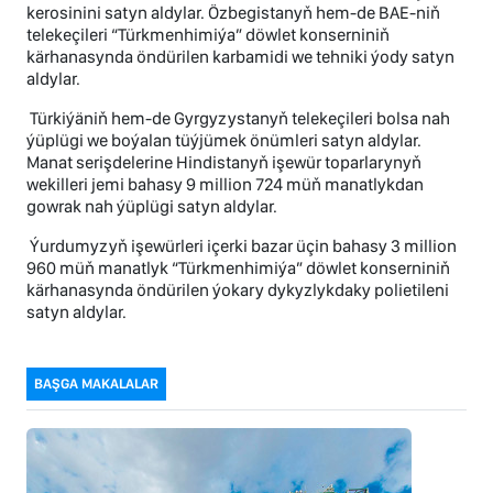
kerosinini satyn aldylar. Özbegistanyň hem-de BAE-niň
telekeçileri “Türkmenhimiýa” döwlet konserniniň
kärhanasynda öndürilen karbamidi we tehniki ýody satyn
aldylar.
Türkiýäniň hem-de Gyrgyzystanyň telekeçileri bolsa nah
ýüplügi we boýalan tüýjümek önümleri satyn aldylar.
Manat serişdelerine Hindistanyň işewür toparlarynyň
wekilleri jemi bahasy 9 million 724 müň manatlykdan
gowrak nah ýüplügi satyn aldylar.
Ýurdumyzyň işewürleri içerki bazar üçin bahasy 3 million
960 müň manatlyk “Türkmenhimiýa” döwlet konserniniň
kärhanasynda öndürilen ýokary dykyzlykdaky polietileni
satyn aldylar.
BAŞGA MAKALALAR