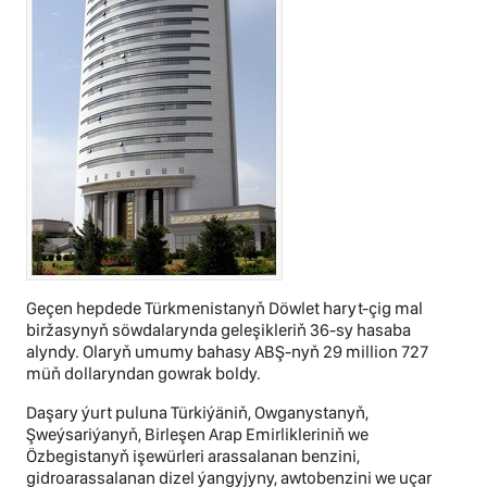
Geçen hepdede Türkmenistanyň Döwlet haryt-çig mal
biržasynyň söwdalarynda geleşikleriň 36-sy hasaba
alyndy. Olaryň umumy bahasy ABŞ-nyň 29 million 727
müň dollaryndan gowrak boldy.
Daşary ýurt puluna Türkiýäniň, Owganystanyň,
Şweýsariýanyň, Birleşen Arap Emirlikleriniň we
Özbegistanyň işewürleri arassalanan benzini,
gidroarassalanan dizel ýangyjyny, awtobenzini we uçar