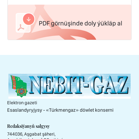
PDF görnüşinde doly ýükläp al
Elektron gazeti
Esaslandyryjysy - «Тürkmengaz» döwlet konserni
Redaksiýanyň salgysy
744036, Aşgabat şäheri,