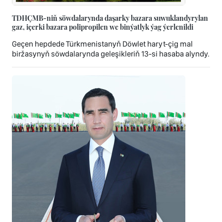
TDHÇMB-niň söwdalarynda daşarky bazara suwuklandyrylan
gaz, içerki bazara polipropilen we binýatlyk ýag ýerlenildi
Geçen hepdede Türkmenistanyň Döwlet haryt-çig mal
biržasynyň söwdalarynda geleşikleriň 13-si hasaba alyndy.