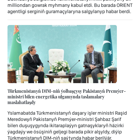
milliondan gowrak myhmany kabul etdi. Bu barada ORIENT
agentligi serginiň guramaçylaryna salgylanyp habar berdi.
Türkmenistanyň DIM-niň ýolbaşçysy Pakistanyň Premýer-
ministri bilen energetika ulgamynda taslamalary
maslahatlaşdy
Yslamabatda Türkmenistanyň daşary işler ministri Raşid
Meredowyň Pakistanyň Premýer-ministri Şahbaz Şarif
bilen duşuşygynda ikitaraplaýyn gatnaşyklaryň häzirki
ýagdaýy we ösüşiniň geljegi barada pikir alşyldy, diýip
Türkmenistanyň DIM-niň saýtynda habar berilýär.