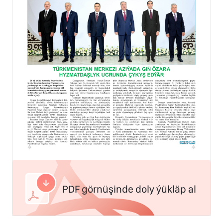
PDF görnüşinde doly ýükläp al