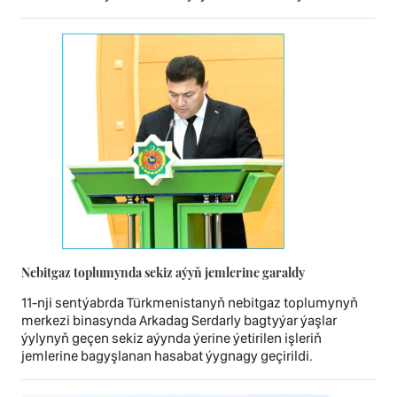
Nebitgaz toplumynda sekiz aýyň jemlerine garaldy
11-nji sentýabrda Türkmenistanyň nebitgaz toplumynyň
merkezi binasynda Arkadag Serdarly bagtyýar ýaşlar
ýylynyň geçen sekiz aýynda ýerine ýetirilen işleriň
jemlerine bagyşlanan hasabat ýygnagy geçirildi.