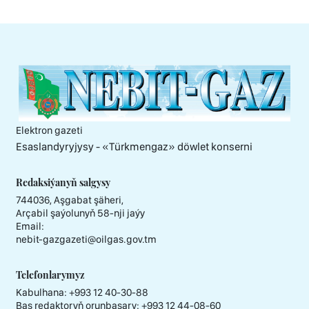
Elektron gazeti
Esaslandyryjysy - «Тürkmengaz» döwlet konserni
Redaksiýanyň salgysy
744036, Aşgabat şäheri,
Arçabil şaýolunyň 58-nji jaýy
Email:
nebit-gazgazeti@oilgas.gov.tm
Telefonlarymyz
Kabulhana:
+993 12 40-30-88
Baş redaktoryň orunbasary:
+993 12 44-08-60