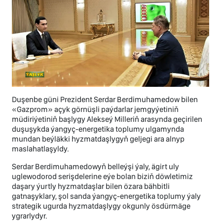
Duşenbe güni Prezident Serdar Berdimuhamedow bilen
«Gazprom» açyk görnüşli paýdarlar jemgyýetiniň
müdiriýetiniň başlygy Alekseý Milleriň arasynda geçirilen
duşuşykda ýangyç-energetika toplumy ulgamynda
mundan beýläkki hyzmatdaşlygyň geljegi ara alnyp
maslahatlaşyldy.
Serdar Berdimuhamedowyň belleýşi ýaly, ägirt uly
uglewodorod serişdelerine eýe bolan biziň döwletimiz
daşary ýurtly hyzmatdaşlar bilen özara bähbitli
gatnaşyklary, şol sanda ýangyç-energetika toplumy ýaly
strategik ugurda hyzmatdaşlygy okgunly ösdürmäge
ygrarlydyr.