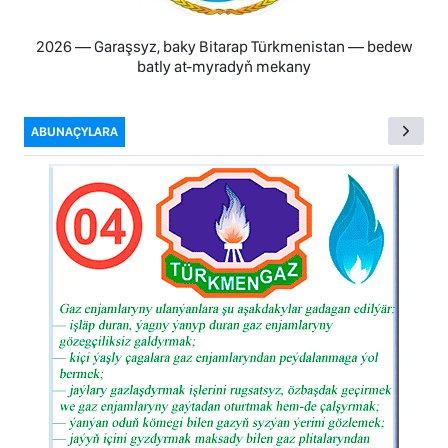
2026 — Garaşsyz, baky Bitarap Türkmenistan — bedew
batly at-myradyň mekany
ABUNAÇYLARA