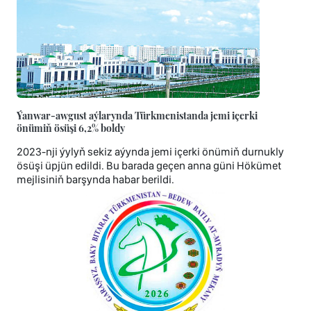
Ýanwar-awgust aýlarynda Türkmenistanda jemi içerki
önümiň ösüşi 6,2% boldy
2023-nji ýylyň sekiz aýynda jemi içerki önümiň durnukly
ösüşi üpjün edildi. Bu barada geçen anna güni Hökümet
mejlisiniň barşynda habar berildi.