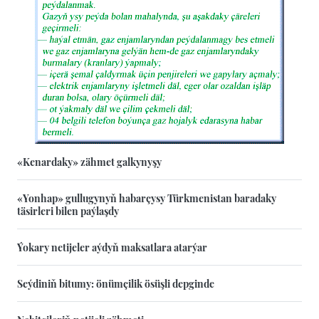
«Kenardaky» zähmet galkynyşy
«Yonhap» gullugynyň habarçysy Türkmenistan baradaky
täsirleri bilen paýlaşdy
Ýokary netijeler aýdyň maksatlara atarýar
Seýdiniň bitumy: önümçilik ösüşli depginde