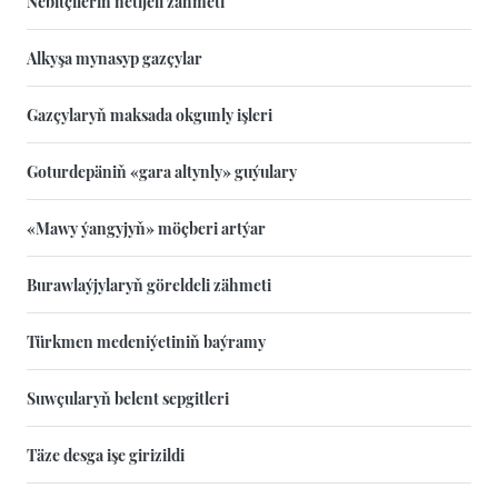
Nebitçileriň netijeli zähmeti
Alkyşa mynasyp gazçylar
Gazçylaryň maksada okgunly işleri
Goturdepäniň «gara altynly» guýulary
«Mawy ýangyjyň» möçberi artýar
Burawlaýjylaryň göreldeli zähmeti
Türkmen medeniýetiniň baýramy
Suwçularyň belent sepgitleri
Täze desga işe girizildi