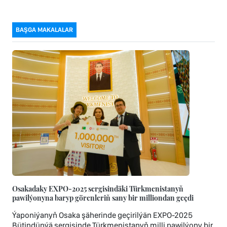
BAŞGA MAKALALAR
Osakadaky EXPO-2025 sergisindäki Türkmenistanyň
pawilýonyna baryp görenleriň sany bir milliondan geçdi
Ýaponiýanyň Osaka şäherinde geçirilýän EXPO‑2025
Bütindünýä sergisinde Türkmenistanyň milli pawilýony bir