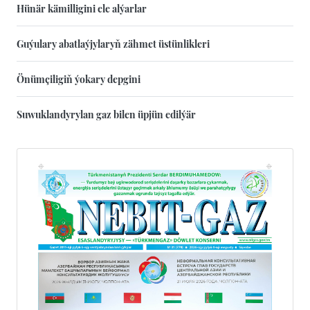
Hünär kämilligini ele alýarlar
Guýulary abatlaýjylaryň zähmet üstünlikleri
Önümçiligiň ýokary depgini
Suwuklandyrylan gaz bilen üpjün edilýär