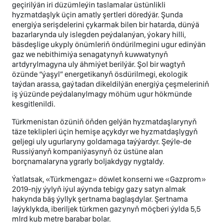
geçirilýän iri düzümleýin taslamalar üstünlikli
hyzmatdaşlyk üçin amatly şertleri döredýär. Şunda
energiýa serişdelerini çykarmak bilen bir hatarda, dünýä
bazarlarynda uly islegden peýdalanýan, ýokary hilli,
bäsdeşlige ukyply önümleriň öndürilmegini ugur edinýän
gaz we nebithimiýa senagatynyň kuwwatynyň
artdyrylmagyna uly ähmiýet berilýär. Şol bir wagtyň
özünde “ýaşyl” energetikanyň ösdürilmegi, ekologik
taýdan arassa, gaýtadan dikeldilýän energiýa çeşmeleriniň
iş ýüzünde peýdalanylmagy möhüm ugur hökmünde
kesgitlenildi.
Türkmenistan özüniň öňden gelýän hyzmatdaşlarynyň
täze teklipleri üçin hemişe açykdyr we hyzmatdaşlygyň
geljegi uly ugurlaryny goldamaga taýýardyr. Şeýle-de
Russiýanyň kompaniýasynyň öz üstüne alan
borçnamalaryna ygrarly boljakdygy nygtaldy.
Ýatlatsak, «Türkmengaz» döwlet konserni we «Gazprom»
2019-njy ýylyň iýul aýynda tebigy gazy satyn almak
hakynda bäş ýyllyk şertnama baglaşdylar. Şertnama
laýyklykda, iberiljek türkmen gazynyň möçberi ýylda 5,5
mlrd kub metre barabar bolar.