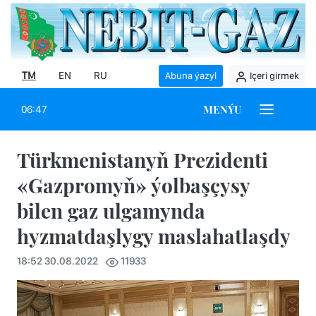
TM
EN
RU
Abuna ýazyl
Içeri girmek
MENÝU
06:47
Türkmenistanyň Prezidenti
«Gazpromyň» ýolbaşçysy
bilen gaz ulgamynda
hyzmatdaşlygy maslahatlaşdy
18:52 30.08.2022
11933