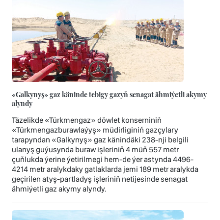
«Galkynyş» gaz käninde tebigy gazyň senagat ähmiýetli akymy
alyndy
Täzelikde «Türkmengaz» döwlet konserniniň
«Türkmengazburawlaýyş» müdirliginiň gazçylary
tarapyndan «Galkynyş» gaz känindäki 238-nji belgili
ulanyş guýusynda buraw işleriniň 4 müň 557 metr
çuňlukda ýerine ýetirilmegi hem-de ýer astynda 4496-
4214 metr aralykdaky gatlaklarda jemi 189 metr aralykda
geçirilen atyş-partladyş işleriniň netijesinde senagat
ähmiýetli gaz akymy alyndy.