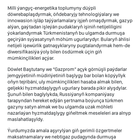
Milli ýangyç-energetika toplumyny düýpli
döwrebaplaşdyrmak, öňdebaryjy tehnologiýalary we
innowasion işläp taýýarlamalary işjeň ornaşdyrmak, gazyp
alýan, gaýtadan işleýän pudaklaryň işiniň netijeliligini
ýokarlandyrmak Türkmenistanyň bu ulgamda durmuşa
geçirýän syýasatynyň möhüm ugurlarydyr. Bularyň ählisi
netijeli işewürlik gatnaşyklaryny pugtalandyrmak hem-de
diwersifikasiýa ýoly bilen ösdürmek üçin giň
mümkinçilikleri açýar.
Döwlet Baştutany we “Gazprom” açyk görnüşli paýdarlar
jemgyýetiniň müdiriýetiniň başlygy bar bolan köpýyllyk
oňyn tejribäni, uly mümkinçilikleri hasaba almak bilen,
geljekki hyzmatdaşlygyň ugurlary barada pikir alyşdylar.
Şunuň bilen baglylykda, Russiýanyň kompaniýasy
tarapyndan hereket edýän şertnama boýunça türkmen
gazyny satyn almak we bu ulgamda uzak möhleti
nazarlaýan hyzmatdaşlygy giňeltmek meseleleri ara alnyp
maslahatlaşyldy.
Ýurdumyzda amala aşyrylýan giň gerimli özgertmeler
maksatnamalary we nebtigaz pudagynda durmuşa