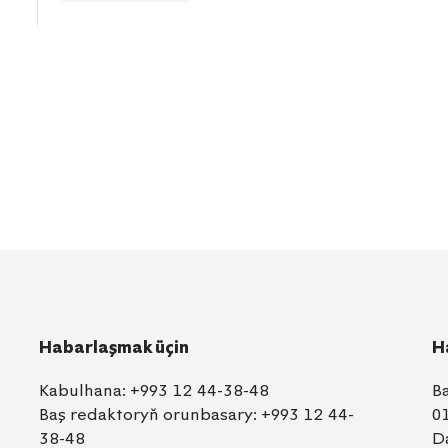
Habarlaşmak üçin
H
Kabulhana:
+993 12 44-38-48
B
Baş redaktoryň orunbasary:
+993 12 44-
0
38-48
D