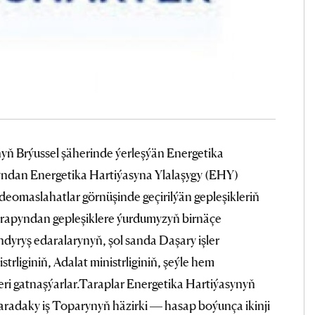
nyň Brýussel şäherinde ýerleşýän Energetika
yndan Energetika Hartiýasyna Ylalaşygy (EHY)
omaslahatlar görnüşinde geçirilýän gepleşikleriň
tarapyndan gepleşiklere ýurdumyzyň birnäçe
ndyryş edaralarynyň, şol sanda Daşary işler
strliginiň, Adalat ministrliginiň, şeýle hem
ri gatnaşýarlar.Taraplar Energetika Hartiýasynyň
adaky iş Toparynyň häzirki — hasap boýunça ikinji