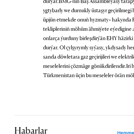
durýar.BMG-niň Baş Assambleýasy tarapyn
ygtybarly we durnukly üstaşyr geçirilmeg
üpjün etmekde onuň hyzmaty» hakynda 
teklipleriniň möhüm ähmiýete eýedigine
onlarça ýurduny birleşdirýän EHY häzirki
durýar. Ol çylşyrymly syýasy, ykdysady hem
sanda döwletara gaz geçirijileri we elektri
meselelerini çözmäge gönükdirilendir.Iri 
Türkmenistan üçin bu meseleler örän mö
Habarlar
Hemme