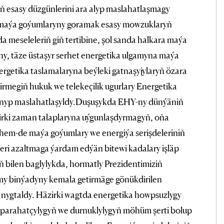
 esasy düzgünlerini ara alyp maslahatlaşmagy
 maýa goýumlaryny goramak esasy mowzuklaryň
nda meseleleriň giň tertibine, şol sanda halkara maýa
y, täze üstaşyr serhet energetika ulgamyna maýa
ergetika taslamalaryna beýleki gatnaşyjylaryň özara
rmegiň hukuk we telekeçilik ugurlary Energetika
 alnyp maslahatlaşyldy.Duşuşykda EHY-ny dünýäniň
rki zaman talaplaryna uýgunlaşdyrmagyň, oňa
 hem-de maýa goýumlary we energiýa serişdeleriniň
leri azaltmaga ýardam edýän bitewi kadalary işläp
 bilen baglylykda, hormatly Prezidentimiziň
y binýadyny kemala getirmäge gönükdirilen
i nygtaldy. Häzirki wagtda energetika howpsuzlygy
 parahatçylygyň we durnuklylygyň möhüm şerti bolup