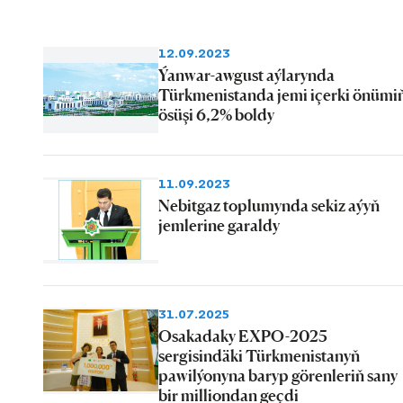
12.09.2023
Ýanwar-awgust aýlarynda
Türkmenistanda jemi içerki önümi
ösüşi 6,2% boldy
11.09.2023
Nebitgaz toplumynda sekiz aýyň
jemlerine garaldy
31.07.2025
Osakadaky EXPO-2025
sergisindäki Türkmenistanyň
pawilýonyna baryp görenleriň sany
bir milliondan geçdi