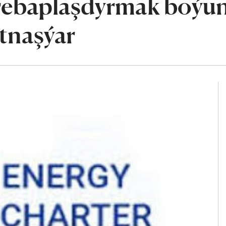
rebaplaşdyrmak boýu
atnaşýar