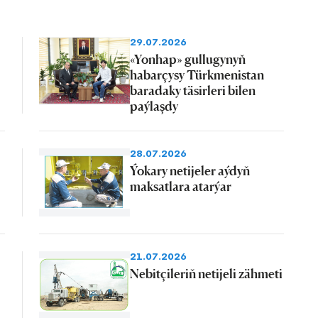
29.07.2026
«Yonhap» gullugynyň
habarçysy Türkmenistan
baradaky täsirleri bilen
paýlaşdy
28.07.2026
Ýokary netijeler aýdyň
maksatlara atarýar
21.07.2026
Nebitçileriň netijeli zähmeti