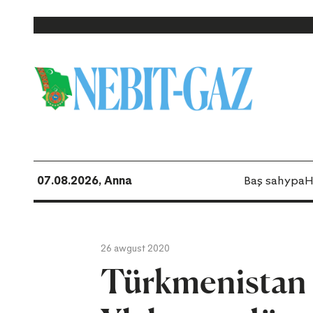
07.08.2026, Anna
Baş sahypa
H
26 awgust 2020
Türkmenistan 