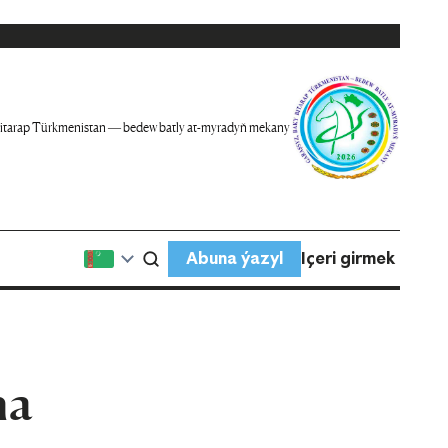
itarap Türkmenistan — bedew batly at-myradyň mekany
Abuna ýazyl
Içeri girmek
na