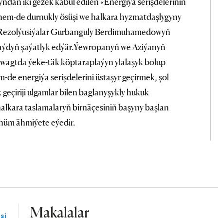
dan iki gezek kabul edilen «Energiýa serişdeleriniň
i hem-de durnukly ösüşi we halkara hyzmatdaşlygyny
Rezolýusiýalar Gurbanguly Berdimuhamedowyň
 aýdyň şaýatlyk edýär.Ýewropanyň we Aziýanyň
 wagtda ýeke-täk köptaraplaýyn ylalaşyk bolup
-de energiýa serişdelerini üstaşyr geçirmek, şol
k geçiriji ulgamlar bilen baglanyşykly hukuk
halkara taslamalaryň birnäçesiniň başyny başlan
hüm ähmiýete eýedir.
Makalalar
si