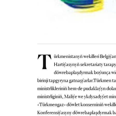
T
ürkmenistanyň wekilleri Belgiýa
Hartiýasynyň sekretariaty tarap
döwrebaplaşdyrmak boýunça wide
birinji tapgyryna gatnaşýarlar.Türkmen 
ministrlikleriniň hem-de pudaklaýyn dola
ministrliginiň, Maliýe we ykdysadyýet mini
«Türkmengaz» döwlet konserniniň wekille
Konferensiýasyny döwrebaplaşdyrmak bar