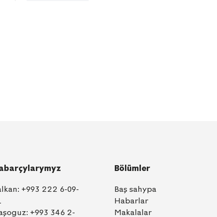
abarçylarymyz
Bölümler
alkan:
+993 222 6-09-
Baş sahypa
1
Habarlar
aşoguz:
+993 346 2-
Makalalar