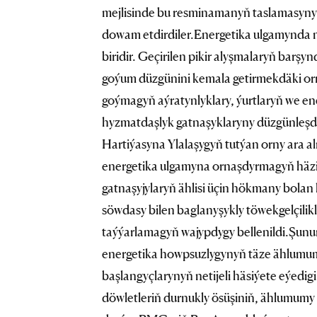
mejlisinde bu resminamanyň taslamasynyň
dowam etdirdiler.Energetika ulgamynda
biridir. Geçirilen pikir alyşmalaryň barşy
goýum düzgünini kemala getirmekdäki orn
goýmagyň aýratynlyklary, ýurtlaryň we en
hyzmatdaşlyk gatnaşyklaryny düzgünleşdi
Hartiýasyna Ylalaşygyň tutýan orny ara
energetika ulgamyna ornaşdyrmagyň häzi
gatnaşyjylaryň ählisi üçin hökmany bolan
söwdasy bilen baglanyşykly töwekgelçilik
taýýarlamagyň wajypdygy bellenildi.Şunuň
energetika howpsuzlygynyň täze ählumum
başlangyçlarynyň netijeli häsiýete eýedig
döwletleriň durnukly ösüşiniň, ählumumy