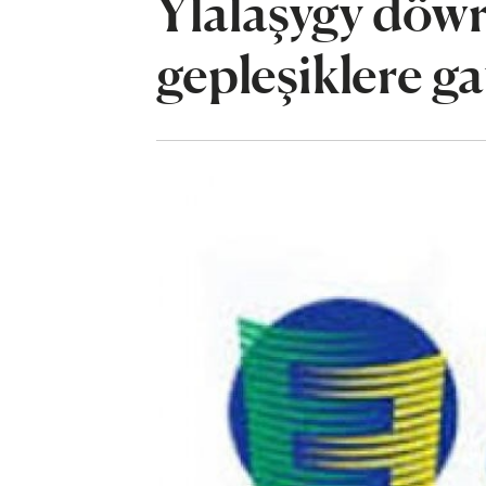
Ylalaşygy döw
gepleşiklere g