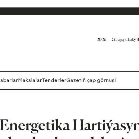
2026 — Garaşsyz, baky B
abarlar
Makalalar
Tenderler
Gazetiň çap görnüşi
Energetika Hartiýasy