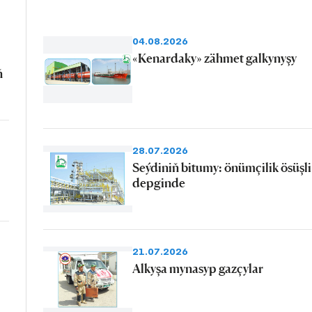
04.08.2026
«Kenardaky» zähmet galkynyşy
ň
28.07.2026
Seýdiniň bitumy: önümçilik ösüşli
depginde
21.07.2026
Alkyşa mynasyp gazçylar