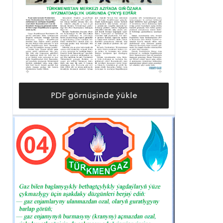
PDF görnüşinde ýükle