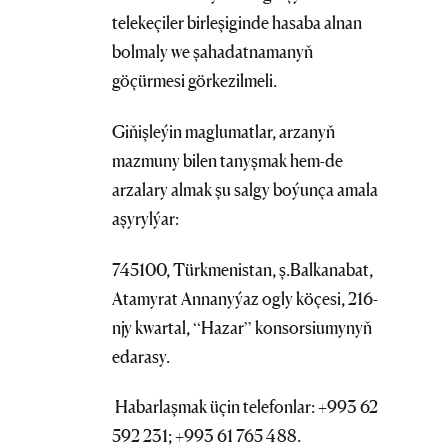
telekeçiler birleşiginde hasaba alnan
bolmaly we şahadatnamanyň
göçürmesi görkezilmeli.
Giňişleýin maglumatlar, arzanyň
mazmuny bilen tanyşmak hem-de
arzalary almak şu salgy boýunça amala
aşyrylýar:
745100, Türkmenistan, ş.Balkanabat,
Atamyrat Annanyýaz ogly köçesi, 216-
njy kwartal, “Hazar” konsorsiumynyň
edarasy.
Habarlaşmak üçin telefonlar: +993 62
592 231; +993 61 765 488.