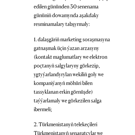
edilen gününden 30 senenama
gününiň dowamynda aşakdaky
resminamalary tabşyrmaly:
1. dalaşgäriň marketing soraşmasyna
gatnaşmak üçin ýazan arzasyny
(kontakt maglumatlary we elektron
poçtanyň salgylaryny görkezip,
ygtyýarlandyrylan wekiliň goly we
kompaniýanyň möhüri bilen
tassyklanan erkin görnüşde)
taýýarlamaly we görkezilen salga
ibermeli;
2. Türkmenistanyň telekeçileri
Türkmenistanyň senagatçylar we