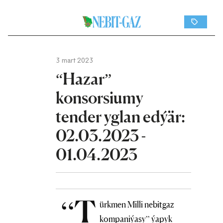
3 mart 2023
“Hazar”
konsorsiumy
tender yglan edýär:
02.03.2023 -
01.04.2023
“T
ürkmen Milli nebitgaz
kompaniýasy” ýapyk