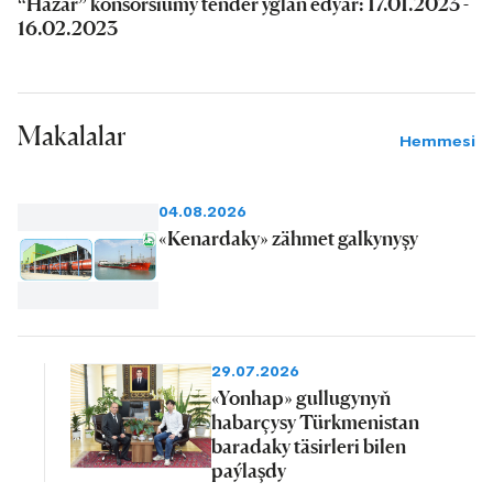
“Hazar” konsorsiumy tender yglan edýär: 17.01.2023 -
16.02.2023
Makalalar
Hemmesi
04.08.2026
«Kenardaky» zähmet galkynyşy
29.07.2026
«Yonhap» gullugynyň
habarçysy Türkmenistan
baradaky täsirleri bilen
paýlaşdy