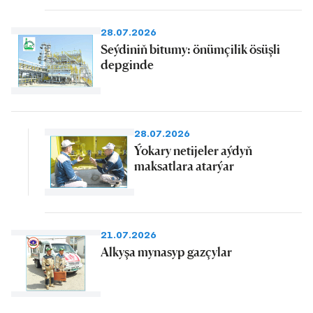
28.07.2026
Seýdiniň bitumy: önümçilik ösüşli
depginde
28.07.2026
Ýokary netijeler aýdyň
maksatlara atarýar
21.07.2026
Alkyşa mynasyp gazçylar