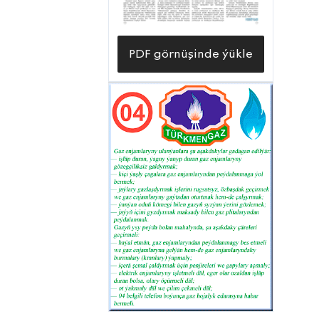
PDF görnüşinde ýükle