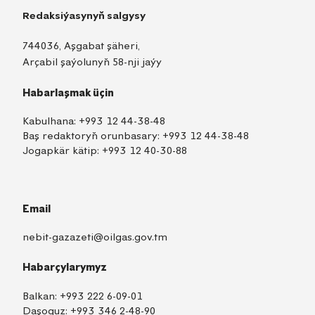
Redaksiýasynyň salgysy
744036, Aşgabat şäheri,
Arçabil şaýolunyň 58-nji jaýy
Habarlaşmak üçin
Kabulhana:
+993 12 44-38-48
Baş redaktoryň orunbasary:
+993 12 44-38-48
Jogapkär kätip:
+993 12 40-30-88
Email
nebit-gazazeti@oilgas.gov.tm
Habarçylarymyz
Balkan:
+993 222 6-09-01
Daşoguz:
+993 346 2-48-90