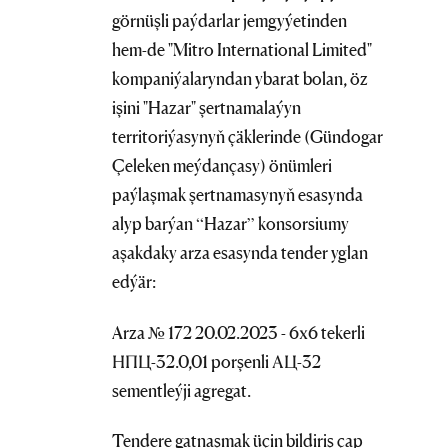
görnüşli paýdarlar jemgyýetinden
hem-de "Mitro International Limited"
kompaniýalaryndan ybarat bolan, öz
işini "Hazar" şertnamalaýyn
territoriýasynyň çäklerinde (Gündogar
Çeleken meýdançasy) önümleri
paýlaşmak şertnamasynyň esasynda
alyp barýan “Hazar” konsorsiumy
aşakdaky arza esasynda tender yglan
edýär:
Arza № 172 20.02.2023 - 6х6 tekerli
НПЦ-32.0,01 porşenli АЦ-32
sementleýji agregat.
Tendere gatnaşmak üçin bildiriş çap