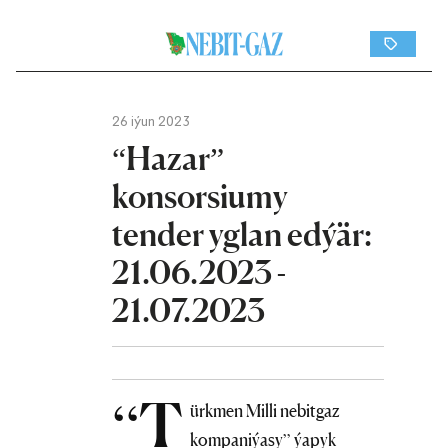
26 iýun 2023
“Hazar”
konsorsiumy
tender yglan edýär:
21.06.2023 -
21.07.2023
“T
ürkmen Milli nebitgaz
kompaniýasy” ýapyk