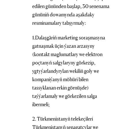
edilen gününden başlap, 30 senenama
gününiň dowamynda aşakdaky
resminamalary tabşyrmaly:
1.Dalaşgäriň marketing soraşmasyna
gatnaşmak üçin ýazan arzasyny
(kontakt maglumatlary we elektron
poçtanyň salgylaryny görkezip,
ygtyýarlandyrylan wekiliň goly we
kompaniýanyň möhüri bilen
tassyklanan erkin görnüşde)
taýýarlamaly we görkezilen salga
ibermeli;
2. Türkmenistanyň telekeçileri
Türkmenistanyň senagatçylar we