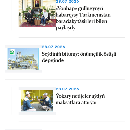
29.07.2026
«Yonhap» gullugynyň
habarçysy Türkmenistan
baradaky täsirleri bilen
paýlaşdy
28.07.2026
Seýdiniň bitumy: önümçilik ösüşli
depginde
28.07.2026
Ýokary netijeler aýdyň
maksatlara atarýar