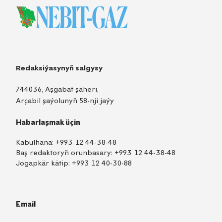
Redaksiýasynyň salgysy
744036, Aşgabat şäheri,
Arçabil şaýolunyň 58-nji jaýy
Habarlaşmak üçin
Kabulhana:
+993 12 44-38-48
Baş redaktoryň orunbasary:
+993 12 44-38-48
Jogapkär kätip:
+993 12 40-30-88
Email