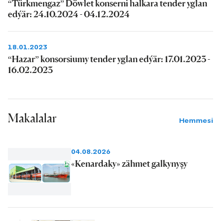
“Türkmengaz” Döwlet konserni halkara tender yglan
edýär: 24.10.2024 - 04.12.2024
18.01.2023
“Hazar” konsorsiumy tender yglan edýär: 17.01.2023 -
16.02.2023
Makalalar
Hemmesi
04.08.2026
«Kenardaky» zähmet galkynyşy