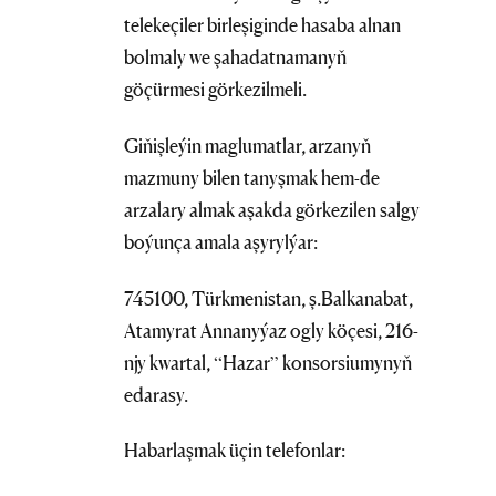
telekeçiler birleşiginde hasaba alnan
bolmaly we şahadatnamanyň
göçürmesi görkezilmeli.
Giňişleýin maglumatlar, arzanyň
mazmuny bilen tanyşmak hem-de
arzalary almak aşakda görkezilen salgy
boýunça amala aşyrylýar:
745100, Türkmenistan, ş.Balkanabat,
Atamyrat Annanyýaz ogly köçesi, 216-
njy kwartal, “Hazar” konsorsiumynyň
edarasy.
Habarlaşmak üçin telefonlar: