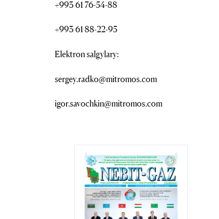
+993 61 76-54-88
+993 61 88-22-95
Elektron salgylary:
sergey.radko@mitromos.com
igor.savochkin@mitromos.com