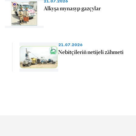
21.07.2026
Alkyşa mynasyp gazçylar
21.07.2026
Nebitçileriň netijeli zähmeti