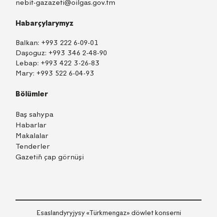
nebit-gazazeti@oilgas.gov.tm
Habarçylarymyz
Balkan:
+993 222 6-09-01
Daşoguz:
+993 346 2-48-90
Lebap:
+993 422 3-26-83
Mary:
+993 522 6-04-93
Bölümler
Baş sahypa
Habarlar
Makalalar
Tenderler
Gazetiň çap görnüşi
TM
EN
RU
Içeri girmek
Esaslandyryjysy «Тürkmengaz» döwlet konserni