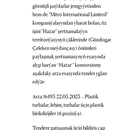
görnüşli paýdarlar jemgyýetinden
hem-de "Mitro International Limited"
kompaniýalaryndan ybarat bolan, öz
işini "Hazar" şertnamalaýyn
territoriýasynyň çäklerinde (Gündogar
Çeleken meýdançasy) önümleri
paýlaşmak şertnamasynyň esasynda
alyp barýan “Hazar” konsorsiumy
aşakdaky arza esasynda tender yglan
edýär:
Arza №193 22.05.2023 – Plastik
turbalar, lehim, turbalar üçin plastik
birikdirijiler (6 pozisiýa).
Tendere gatnaşmak üçin bildiriş çap