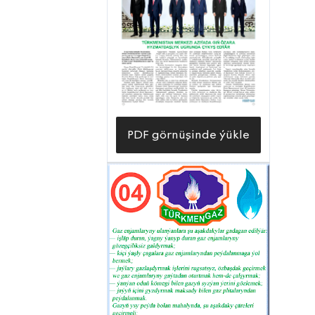
PDF görnüşinde ýükle