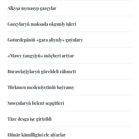
Alkyşa mynasyp gazçylar
Gazçylaryň maksada okgunly işleri
Goturdepäniň «gara altynly» guýulary
«Mawy ýangyjyň» möçberi artýar
Burawlaýjylaryň göreldeli zähmeti
Türkmen medeniýetiniň baýramy
Suwçularyň belent sepgitleri
Täze desga işe girizildi
Hünär kämilligini ele alýarlar