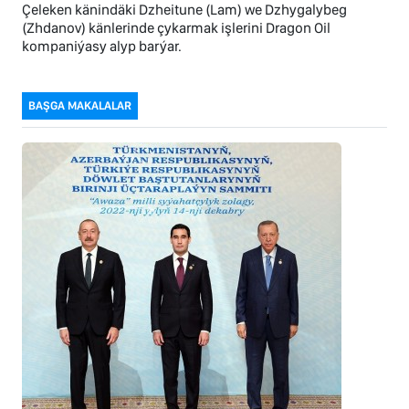
Çeleken känindäki Dzheitune (Lam) we Dzhygalybeg
(Zhdanov) känlerinde çykarmak işlerini Dragon Oil
kompaniýasy alyp barýar.
BAŞGA MAKALALAR