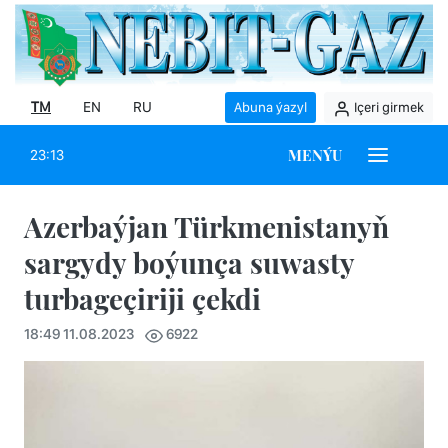
TM
EN
RU
Abuna ýazyl
Içeri girmek
MENÝU
23:13
Azerbaýjan Türkmenistanyň
sargydy boýunça suwasty
turbageçiriji çekdi
18:49 11.08.2023
6922