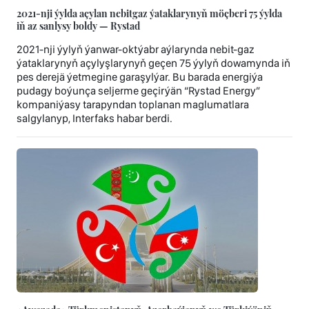
2021-nji ýylda açylan nebitgaz ýataklarynyň möçberi 75 ýylda
iň az sanlysy boldy — Rystad
2021-nji ýylyň ýanwar-oktýabr aýlarynda nebit-gaz
ýataklarynyň açylyşlarynyň geçen 75 ýylyň dowamynda iň
pes derejä ýetmegine garaşylýar. Bu barada energiýa
pudagy boýunça seljerme geçirýän “Rystad Energy”
kompaniýasy tarapyndan toplanan maglumatlara
salgylanyp, Interfaks habar berdi.