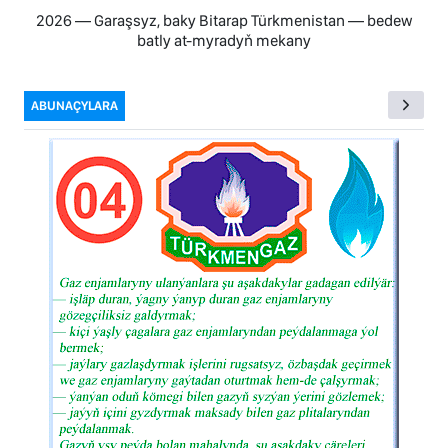
2026 — Garaşsyz, baky Bitarap Türkmenistan — bedew
batly at-myradyň mekany
ABUNAÇYLARA