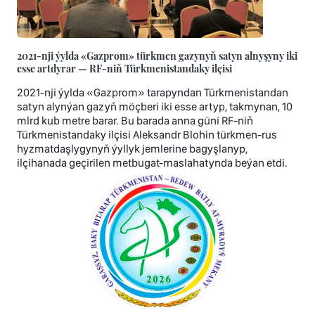
2021-nji ýylda «Gazprom» türkmen gazynyň satyn alnyşyny iki
esse artdyrar — RF-niň Türkmenistandaky ilçisi
2021-nji ýylda «Gazprom» tarapyndan Türkmenistandan
satyn alynýan gazyň möçberi iki esse artyp, takmynan, 10
mlrd kub metre barar. Bu barada anna güni RF-niň
Türkmenistandaky ilçisi Aleksandr Blohin türkmen-rus
hyzmatdaşlygynyň ýyllyk jemlerine bagyşlanyp,
ilçihanada geçirilen metbugat-maslahatynda beýan etdi.