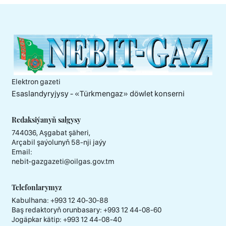
Elektron gazeti
Esaslandyryjysy - «Тürkmengaz» döwlet konserni
Redaksiýanyň salgysy
744036, Aşgabat şäheri,
Arçabil şaýolunyň 58-nji jaýy
Email:
nebit-gazgazeti@oilgas.gov.tm
Telefonlarymyz
Kabulhana:
+993 12 40-30-88
Baş redaktoryň orunbasary:
+993 12 44-08-60
Jogäpkar kätip:
+993 12 44-08-40