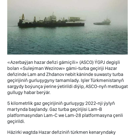
«Azerbaýjan hazar deňzi gämiçili» (ASCO) ÝGPJ degişli
bolan «Suleýman Wezirow» gämi-turba geçiriji Hazar
deňzinde Lam and Zhdanov nebit käninde suwasty turba
geçirijiniň gurluşygyny tamamlady. Işler Türkmenistanyň
sargydy boýunça ýerine ýetirildi diýip, ASCO-nyň metbugat
gullugy habar berýär.
5 kilometrlik gaz geçirijiniň gurluşygy 2022-nji ýylyň
martynda başlandy. Gaz turba geçirijisi Lam-B
platformasyndan Lam-C we Lam-28 platformasyna çenli
geçirildi.
Häzirki wagtda Hazar deňziniň türkmen kenaryndaky