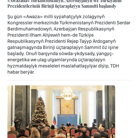
«Awazada» Türkmenistanyň, Azerbaýjanyň we Türkiýäniň
Prezidentleriniň Birinji üçtaraplaýyn Sammiti başlandy
Şu gün «Awaza» milli syýahatçylyk zolagynyň
Kongressler merkezinde Türkmenistanyň Prezidenti Serdar
Berdimuhamedowyň, Azerbaýjan Respublikasynyň
Prezidenti Ilham Aliýewiň hem-de Türkiýe
Respublikasynyň Prezidenti Rejep Taýyp Ärdoganyň
gatnaşmagynda Birinji üçtaraplaýyn Sammit öz işine
başlady. Onuň barşynda söwda-ykdysady, ýangyç-
energetika we ulag ulgamlarynda üçtaraplaýyn
hyzmatdaşlyk meseleleri maslahatlaşylýar diýip, TDH
habar berýär.