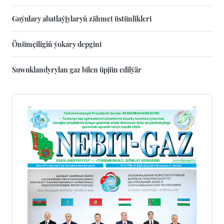
Guýulary abatlaýjylaryň zähmet üstünlikleri
Önümçiligiň ýokary depgini
Suwuklandyrylan gaz bilen üpjün edilýär