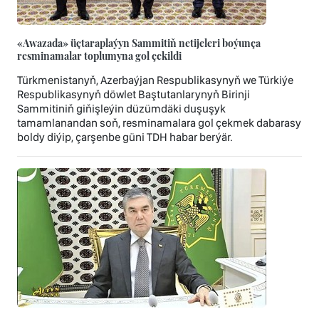
«Awazada» üçtaraplaýyn Sammitiň netijeleri boýunça
resminamalar toplumyna gol çekildi
Türkmenistanyň, Azerbaýjan Respublikasynyň we Türkiýe
Respublikasynyň döwlet Baştutanlarynyň Birinji
Sammitiniň giňişleýin düzümdäki duşuşyk
tamamlanandan soň, resminamalara gol çekmek dabarasy
boldy diýip, çarşenbe güni TDH habar berýär.