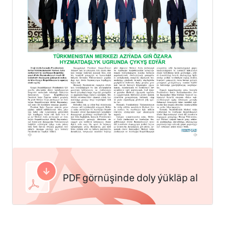
PDF görnüşinde doly ýükläp al