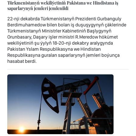
Türkmenistanyň wekiliýetiniň Pakistana we Hindistana iş
saparlarynyň jemleri jemlenildi
22-nji dekabrda Türkmenistanyň Prezidenti Gurbanguly
Berdimuhamedow bilen bolan iş duşuşygynyň çäklerinde
Türkmenistanyň Ministrler Kabinetiniň Başlygynyň
Orunbasary, Daşary işler ministri R.Meredow hökümet
wekiliýetiniň şu ýylyň 18-20-nji dekabry aralygynda
Pakistan Yslam Respublikasyna we Hindistan
Respublikasyna guralan saparlarynyň jemleri boýunça
hasabat berdi.