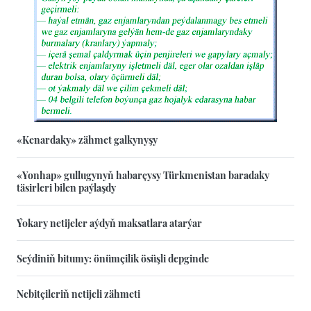
«Kenardaky» zähmet galkynyşy
«Yonhap» gullugynyň habarçysy Türkmenistan baradaky
täsirleri bilen paýlaşdy
Ýokary netijeler aýdyň maksatlara atarýar
Seýdiniň bitumy: önümçilik ösüşli depginde
Nebitçileriň netijeli zähmeti