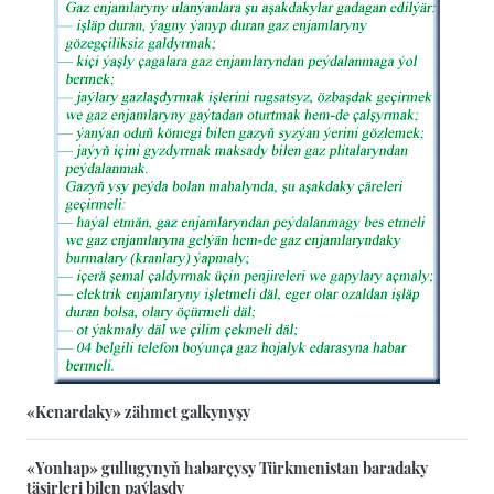
«Kenardaky» zähmet galkynyşy
«Yonhap» gullugynyň habarçysy Türkmenistan baradaky
täsirleri bilen paýlaşdy