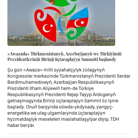
«Awazada» Türkmenistanyň, Azerbaýjanyň we Türkiýäniň
Prezidentleriniň Birinji üçtaraplaýyn Sammiti başlandy
Şu gün «Awaza» milli syýahatçylyk zolagynyň
Kongressler merkezinde Türkmenistanyň Prezidenti Serdar
Berdimuhamedowyň, Azerbaýjan Respublikasynyň
Prezidenti Ilham Aliýewiň hem-de Türkiýe
Respublikasynyň Prezidenti Rejep Taýyp Ärdoganyň
gatnaşmagynda Birinji üçtaraplaýyn Sammit öz işine
başlady. Onuň barşynda söwda-ykdysady, ýangyç-
energetika we ulag ulgamlarynda üçtaraplaýyn
hyzmatdaşlyk meseleleri maslahatlaşylýar diýip, TDH
habar berýär.