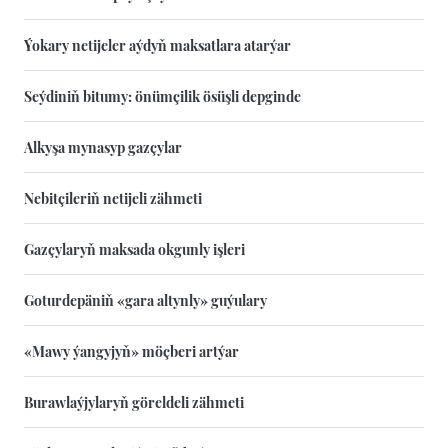
Ýokary netijeler aýdyň maksatlara atarýar
Seýdiniň bitumy: önümçilik ösüşli depginde
Alkyşa mynasyp gazçylar
Nebitçileriň netijeli zähmeti
Gazçylaryň maksada okgunly işleri
Goturdepäniň «gara altynly» guýulary
«Mawy ýangyjyň» möçberi artýar
Burawlaýjylaryň göreldeli zähmeti