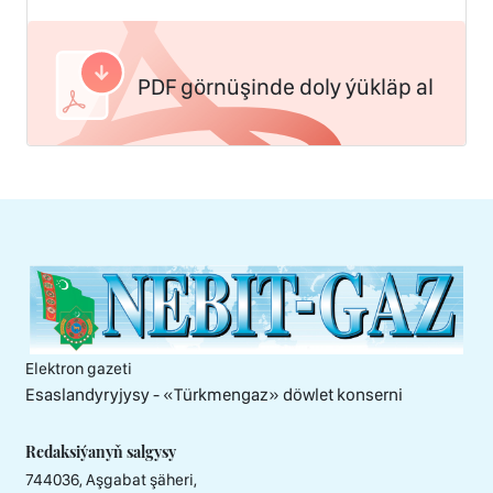
PDF görnüşinde doly ýükläp al
Elektron gazeti
Esaslandyryjysy - «Тürkmengaz» döwlet konserni
Redaksiýanyň salgysy
744036, Aşgabat şäheri,