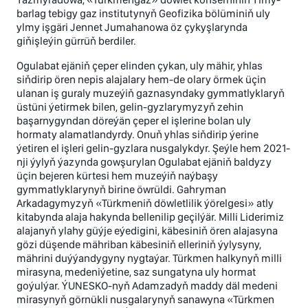
barlag tebigy gaz institutynyň Geofizika bölüminiň uly
ylmy işgäri Jennet Jumahanowa öz çykyşlarynda
giňişleýin gürrüň berdiler.
Ogulabat ejäniň çeper elinden çykan, uly mähir, yhlas
siňdirip ören nepis alajalary hem-de olary örmek üçin
ulanan iş guraly muzeýiň gaznasyndaky gymmatlyklaryň
üstüni ýetirmek bilen, gelin-gyzlarymyzyň zehin
başarnygyndan döreýän çeper el işlerine bolan uly
hormaty alamatlandyrdy. Onuň yhlas siňdirip ýerine
ýetiren el işleri gelin-gyzlara nusgalykdyr. Şeýle hem 2021-
nji ýylyň ýazynda gowşurylan Ogulabat ejäniň baldyzy
üçin bejeren kürtesi hem muzeýiň naýbaşy
gymmatlyklarynyň birine öwrüldi. Gahryman
Arkadagymyzyň «Türkmeniň döwletlilik ýörelgesi» atly
kitabynda alaja hakynda bellenilip geçilýär. Milli Liderimiz
alajanyň ylahy güýje eýedigini, käbesiniň ören alajasyna
gözi düşende mähriban käbesiniň elleriniň ýylysyny,
mährini duýýandygyny nygtaýar. Türkmen halkynyň milli
mirasyna, medeniýetine, saz sungatyna uly hormat
goýulýar. ÝUNESKO-nyň Adamzadyň maddy däl medeni
mirasynyň görnükli nusgalarynyň sanawyna «Türkmen