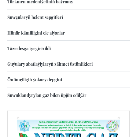
Türkmen medeniýetiniň baýramy
Suwçularyň belent sepgitleri
Hünär kämilligini ele alýarlar
Täze desga işe girizildi
Guýulary abatlaýjylaryň zähmet üstünlikleri
Önümçiligiň ýokary depgini
Suwuklandyrylan gaz bilen üpjün edilýär