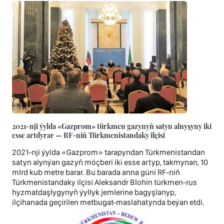
2021-nji ýylda «Gazprom» türkmen gazynyň satyn alnyşyny iki
esse artdyrar — RF-niň Türkmenistandaky ilçisi
2021-nji ýylda «Gazprom» tarapyndan Türkmenistandan
satyn alynýan gazyň möçberi iki esse artyp, takmynan, 10
mlrd kub metre barar. Bu barada anna güni RF-niň
Türkmenistandaky ilçisi Aleksandr Blohin türkmen-rus
hyzmatdaşlygynyň ýyllyk jemlerine bagyşlanyp,
ilçihanada geçirilen metbugat-maslahatynda beýan etdi.