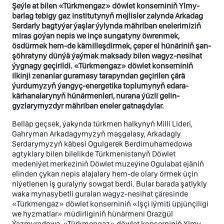
Şeýle at bilen «Türkmengaz» döwlet konserniniň Ylmy-
barlag tebigy gaz institutynyň mejlisler zalynda Arkadag
Serdarly bagtyýar ýaşlar ýylynda mähriban enelerimiziň
miras goýan nepis we inçe sungatyny öwrenmek,
ösdürmek hem-de kämilleşdirmek, çeper el hünäriniň şan-
şöhratyny dünýä ýaýmak maksady bilen wagyz-nesihat
ýygnagy geçirildi. «Türkmengaz» döwlet konserniniň
ilkinji zenanlar guramasy tarapyndan geçirilen çärä
ýurdumyzyň ýangyç-energetika toplumynyň edara-
kärhanalarynyň hünärmenleri, nurana ýüzli gelin-
gyzlarymyzdyr mähriban eneler gatnaşdylar.
Belläp geçsek, ýakynda türkmen halkynyň Milli Lideri,
Gahryman Arkadagymyzyň maşgalasy, Arkadagly
Serdarymyzyň käbesi Ogulgerek Berdimuhamedowa
agtyklary bilen bilelikde Türkmenistanyň Döwlet
medeniýet merkeziniň Döwlet muzeýine Ogulabat ejäniň
elinden çykan nepis alajalary hem-de olary örmek üçin
niýetlenen iş guralyny sowgat berdi. Bular barada şatlykly
waka mynasybetli guralan wagyz-nesihat çäresinde
«Türkmengaz» döwlet konserniniň «Işçi iýmiti üpjünçiligi
we hyzmatlar» müdirliginiň hünärmeni Orazgül
Ýazmyradowa, «Türkmengaz» döwlet konserniniň Ylmy-