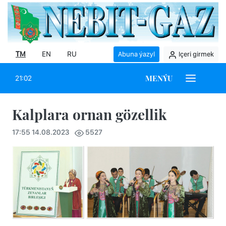
TM
EN
RU
Abuna ýazyl
Içeri girmek
MENÝU
21:02
Kalplara ornan gözellik
17:55 14.08.2023
5527