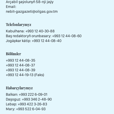
Arçabil şaýolunyň 58-nji jaýy
Email:
nebit-gazgazeti@oilgas.gov.tm
Telefonlarymyz
Kabulhana:
+993 12 40-30-88
Baş redaktoryň orunbasary:
+993 12 44-08-60
Jogäpkar kätip:
+993 12 44-08-40
Bölümler
+993 12 44-08-35
+993 12 44-08-37
+993 12 44-08-39
+993 12 44-19-13 (Faks)
Habarçylarymyz
Balkan: +993 222 6-09-01
Daşoguz: +993 346 2-48-90
Lebap: +993 422 3-26-83
Mary: +993 522 6-04-93