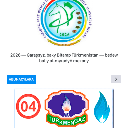
2026 — Garaşsyz, baky Bitarap Türkmenistan — bedew
batly at-myradyň mekany
ABUNAÇYLARA