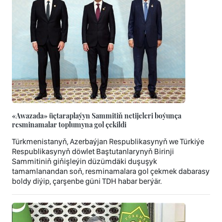
«Awazada» üçtaraplaýyn Sammitiň netijeleri boýunça
resminamalar toplumyna gol çekildi
Türkmenistanyň, Azerbaýjan Respublikasynyň we Türkiýe
Respublikasynyň döwlet Baştutanlarynyň Birinji
Sammitiniň giňişleýin düzümdäki duşuşyk
tamamlanandan soň, resminamalara gol çekmek dabarasy
boldy diýip, çarşenbe güni TDH habar berýär.