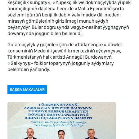
keşdeçilik sungaty», «Ýüpekçilik we dokmaçylykda ýüpek
önümçiliginiň däpleri» hem-de «Molla Ependiniň şorta
sözlerini gürrüň berijilik däbi» ýaly maddy däl medeni
mirasyň görnüşleriniň girizilmegi munuň aýdyň
beýanydyr. Bular dogrusynda wagyz-nesihat ýygnagynyň
dowamynda joşgun bilen bellenildi.
Guramaçylykly geçirilen çärede «Türkmengaz» döwlet
konserniniň Medeni-işewürlik merkeziniň aýdymçysy,
Türkmenistanyň halk artisti Annagül Gurdowanyň,
«Galkynyş» folklor toparynyň joşgunly aýdymlary
belentden ýaňlandy.
BAŞGA MAKALALAR