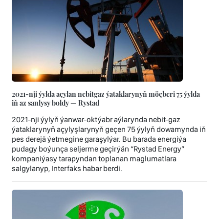
2021-nji ýylda açylan nebitgaz ýataklarynyň möçberi 75 ýylda
iň az sanlysy boldy — Rystad
2021-nji ýylyň ýanwar-oktýabr aýlarynda nebit-gaz
ýataklarynyň açylyşlarynyň geçen 75 ýylyň dowamynda iň
pes derejä ýetmegine garaşylýar. Bu barada energiýa
pudagy boýunça seljerme geçirýän “Rystad Energy”
kompaniýasy tarapyndan toplanan maglumatlara
salgylanyp, Interfaks habar berdi.