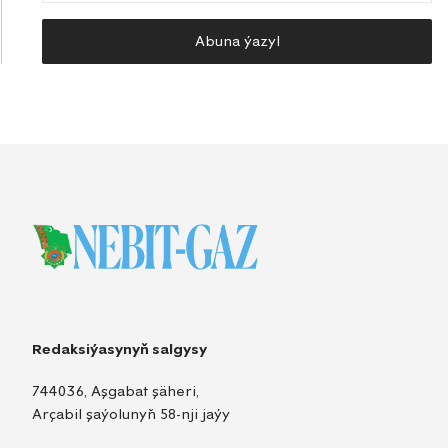
Abuna ýazyl
Redaksiýasynyň salgysy
744036, Aşgabat şäheri,
Arçabil şaýolunyň 58-nji jaýy