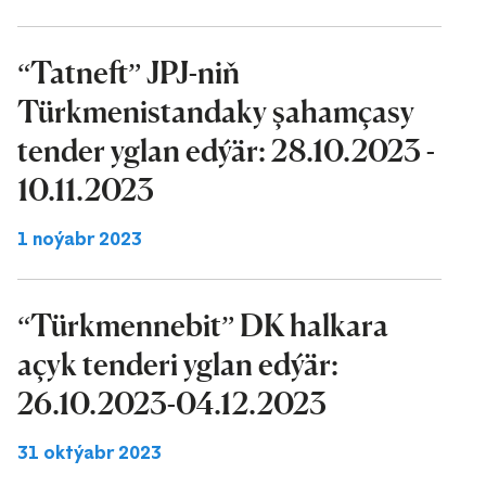
“Tatneft” JPJ-niň
Türkmenistandaky şahamçasy
tender yglan edýär: 28.10.2023 -
10.11.2023
1 noýabr 2023
“Türkmennebit” DK halkara
açyk tenderi yglan edýär:
26.10.2023-04.12.2023
31 oktýabr 2023