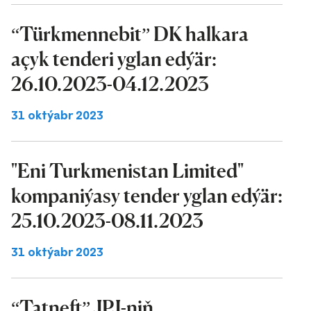
“Türkmennebit” DK halkara
açyk tenderi yglan edýär:
26.10.2023-04.12.2023
31 oktýabr 2023
"Eni Turkmenistan Limited"
kompaniýasy tender yglan edýär:
25.10.2023-08.11.2023
31 oktýabr 2023
“Tatneft” JPJ-niň