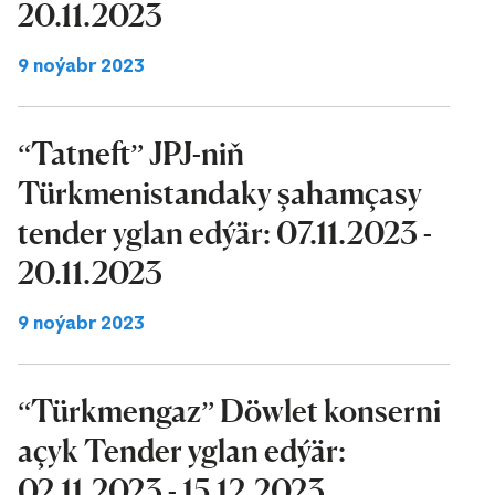
20.11.2023
9 noýabr 2023
“Tatneft” JPJ-niň
Türkmenistandaky şahamçasy
tender yglan edýär: 07.11.2023 -
20.11.2023
9 noýabr 2023
“Türkmengaz” Döwlet konserni
açyk Tender yglan edýär:
02.11.2023 - 15.12.2023