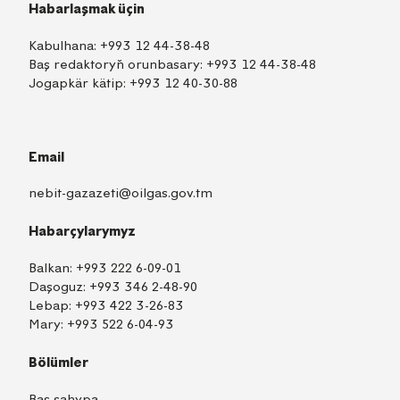
Habarlaşmak üçin
Kabulhana:
+993 12 44-38-48
Baş redaktoryň orunbasary:
+993 12 44-38-48
Jogapkär kätip:
+993 12 40-30-88
Email
nebit-gazazeti@oilgas.gov.tm
Habarçylarymyz
Balkan:
+993 222 6-09-01
Daşoguz:
+993 346 2-48-90
Lebap:
+993 422 3-26-83
Mary:
+993 522 6-04-93
Bölümler
Baş sahypa